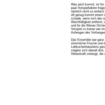
Was jetzt kommt, ist für
paar Vorspieltakten frag
nämlich nicht so einfach
oft genug kommt einem d
schade, wenn sich das w
Weichfülligkeit entfernt
und für die Wiener Orche
Vorspiel zu keiner wie i
Aufwogen des Vorhanges
Das Ensemble war ganz be
stimmliche Frische und d
Lebkuchenhäusleins ganz
zeigten sich überall dor
Höhenkraft verlangt, die