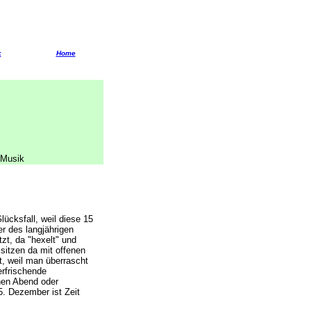
k
Home
 Musik
lücksfall, weil diese 15
r des langjährigen
zt, da "hexelt" und
 sitzen da mit offenen
, weil man überrascht
erfrischende
önen Abend oder
5. Dezember ist Zeit