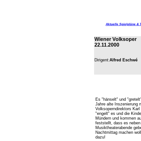
Aktuelle Spielpläne & 
Wiener Volksoper
22.11.2000
Dirigent:
Alfred Eschwé
Es "hänselt" und "gretelt
Jahre alte Inszenierung 
Volksoperndirektors Karl
"engelt" es und die Kinde
Mündern und kommen aus 
feststellt, dass es nebe
Musiktheaterabende geben
Nachtmittag machen woll
dazu!