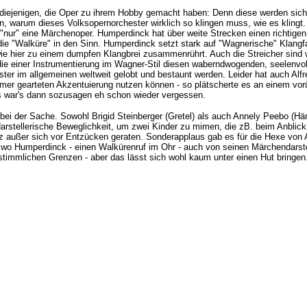
 diejenigen, die Oper zu ihrem Hobby gemacht haben: Denn diese werden sich
en, warum dieses Volksopernorchester wirklich so klingen muss, wie es klingt.
 "nur" eine Märchenoper. Humperdinck hat über weite Strecken einen richtige
ie "Walküre" in den Sinn. Humperdinck setzt stark auf "Wagnerische" Klang
ie hier zu einem dumpfen Klangbrei zusammenrührt. Auch die Streicher sind 
, die einer Instrumentierung im Wagner-Stil diesen waberndwogenden, seelenvol
ster im allgemeinen weltweit gelobt und bestaunt werden. Leider hat auch Al
mmer gearteten Akzentuierung nutzen können - so plätscherte es an einem vo
 war's dann sozusagen eh schon wieder vergessen.
i der Sache. Sowohl Brigid Steinberger (Gretel) als auch Annely Peebo (Häns
arstellerische Beweglichkeit, um zwei Kinder zu mimen, die zB. beim Anblick
 außer sich vor Entzücken geraten. Sonderapplaus gab es für die Hexe von 
t, wo Humperdinck - einen Walkürenruf im Ohr - auch von seinen Märchendarste
 stimmlichen Grenzen - aber das lässt sich wohl kaum unter einen Hut bringen