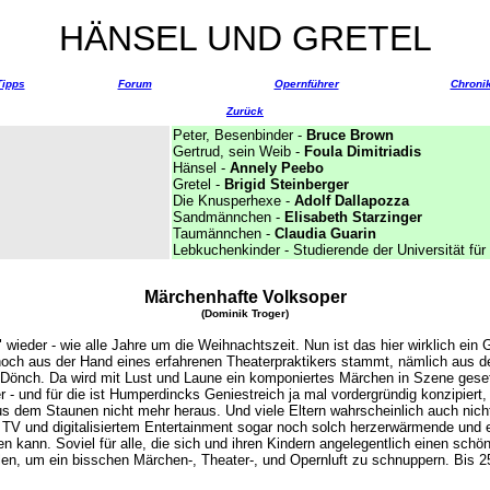
HÄNSEL UND GRETEL
Tipps
Forum
Opernführer
Chroni
Zurück
Peter, Besenbinder -
Bruce Brown
Gertrud, sein Weib -
Foula Dimitriadis
Hänsel -
Annely Peebo
Gretel -
Brigid Steinberger
Die Knusperhexe -
Adolf Dallapozza
Sandmännchen
-
Elisabeth Starzinger
Taumännchen -
Claudia Guarin
Lebkuchenkinder - Studierende der Universität für
Märchenhafte Volksoper
(Dominik Troger)
" wieder - wie alle Jahre um die Weihnachtszeit. Nun ist das hier wirklich ein G
noch aus der Hand eines erfahrenen Theaterpraktikers stammt, nämlich aus de
 Dönch. Da wird mit Lust und Laune ein komponiertes Märchen in Szene geset
r - und für die ist Humperdincks Geniestreich ja mal vordergründig konzipiert,
dem Staunen nicht mehr heraus. Und viele Eltern wahrscheinlich auch nicht
n TV und digitalisiertem Entertainment sogar noch solch herzerwärmende und 
 kann. Soviel für alle, die sich und ihren Kindern angelegentlich einen sch
en, um ein bisschen Märchen-, Theater-, und Opernluft zu schnuppern. Bis 2