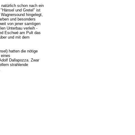
 natürlich schon nach ein
 "Hänsel und Gretel" ist
n Wagnersound hingelegt,
farben und besonders
weit von jener samtigen
len Unterbau verleih -
fred Eschwé am Pult das
rüber und mit dem
el) hatten die nötige
 eines
Adolf Dallapozza. Zwar
llern strahlende
.