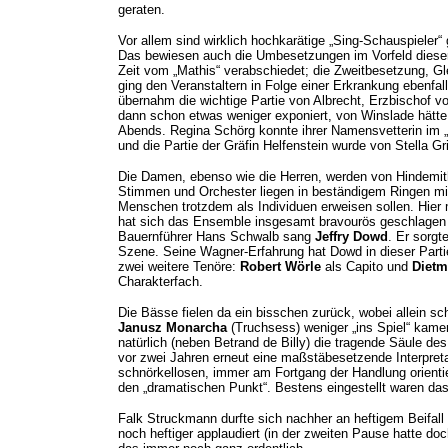
geraten.
Vor allem sind wirklich hochkarätige „Sing-Schauspieler“ 
Das bewiesen auch die Umbesetzungen im Vorfeld dieser 
Zeit vom „Mathis“ verabschiedet; die Zweitbesetzung, Gl
ging den Veranstaltern in Folge einer Erkrankung ebenfalls
übernahm die wichtige Partie von Albrecht, Erzbischof 
dann schon etwas weniger exponiert, von Winslade hätte 
Abends. Regina Schörg konnte ihrer Namensvetterin im „
und die Partie der Gräfin Helfenstein wurde von Stella 
Die Damen, ebenso wie die Herren, werden von Hindemith e
Stimmen und Orchester liegen in beständigem Ringen mit 
Menschen trotzdem als Individuen erweisen sollen. Hier 
hat sich das Ensemble insgesamt bravourös geschlage
Bauernführer Hans Schwalb sang
Jeffry Dowd
. Er sorg
Szene. Seine Wagner-Erfahrung hat Dowd in dieser Parti
zwei weitere Tenöre:
Robert Wörle
als Capito und
Diet
Charakterfach.
Die Bässe fielen da ein bisschen zurück, wobei allein s
Janusz Monarcha
(Truchsess) weniger „ins Spiel“ kame
natürlich (neben Betrand de Billy) die tragende Säule 
vor zwei Jahren erneut eine maßstäbesetzende Interpret
schnörkellosen, immer am Fortgang der Handlung orienti
den „dramatischen Punkt“. Bestens eingestellt waren d
Falk Struckmann durfte sich nachher an heftigem Beifall
noch heftiger applaudiert (in der zweiten Pause hatte d