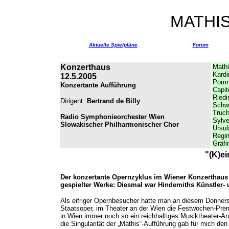
MATHI
Aktuelle Spielpläne
Forum
Konzerthaus
Mathi
Kardi
12.5.2005
Pomm
Konzertante Aufführung
Capit
Riedi
Dirigent:
Bertrand de Billy
Schw
Truc
Radio Symphonieorchester Wien
Sylve
Slowakischer Philharmonischer Chor
Ursul
Regi
Gräfi
"(K)e
Der konzertante Opernzyklus im Wiener Konzerthaus 
gespielter Werke: Diesmal war Hindemiths Künstler- 
Als eifriger Opernbesucher hatte man an diesem Donnerst
Staatsoper, im Theater an der Wien die Festwochen-Premi
in Wien immer noch so ein reichhaltiges Musiktheater-An
die Singularität der „Mathis“-Aufführung gab für mich de