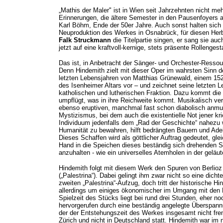
„Mathis der Maler" ist in Wien seit Jahrzehnten nicht 
Erinnerungen, die ältere Semester in den Pausenfoyers a
Karl Böhm, Ende der 50er Jahre. Auch sonst halten sich 
Neuproduktion des Werkes in Osnabrück, für diesen Herb
Falk Struckmann
die Titelpartie singen, er sang sie a
jetzt auf eine kraftvoll-kernige, stets präsente Rollengest
Das ist, in Anbetracht der Sänger- und Orchester-Ressour
Denn Hindemith zielt mit dieser Oper im wahrsten Sinn d
letzten Lebensjahren von Matthias Grünewald, einem 152
des Isenheimer Altars vor – und zeichnet seine letzten 
katholischen und lutherischen Fraktion. Dazu kommt die
umpflügt, was in ihre Reichweite kommt. Musikalisch ver
ebenso eruptiven, manchmal fast schon diabolisch anm
Mystizismus, bei dem auch die existentielle Not jener kr
Individuum jedenfalls dem „Rad der Geschichte“ nahezu w
Humanität zu bewahren, hilft bedrängten Bauern und Adel
Dieses Schaffen wird als göttlicher Auftrag gedeutet, g
Hand in die Speichen dieses beständig sich drehenden S
anzuhalten - wie ein universelles Atemholen in der geläut
Hindemith folgt mit diesem Werk den Spuren von Berlioz (
(„Palestrina“). Dabei gelingt ihm zwar nicht so eine dich
zweiten „Palestrina“-Aufzug, doch tritt der historische H
allerdings um einiges ökonomischer im Umgang mit den Mi
Spielzeit des Stücks liegt bei rund drei Stunden, eher n
hervorgerufen durch eine beständig angelegte Überspan
der der Entstehungszeit des Werkes insgesamt nicht frem
Zürich und nicht in Deutschland statt. Hindemith war im 