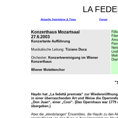
LA FEDE
Aktuelle Spielpläne & Tipps
Forum
Konzerthaus Mozartsaal
Fill
File
27.6.2003
Ama
Konzertante Aufführung
Perr
Neri
Musikalische Leitung:
Tiziano Duca
Lind
Mel
Orchester:
Konzertvereinigung im Wiener
Dia
Konzerthaus
Wiener Motettenchor
"
Haydn hat „La fedeltà premiata“ zur Wiedereröffnun
in einer überraschenden Art und Weise die Opernref
„Don Juan“, einer „Cosi“. (Das Opernhaus war 1779
übergeben.)
Aber die „elendslangen“ Ensembles, die Haydn zu den Ak