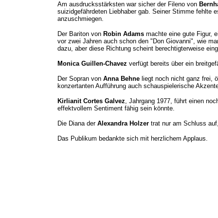
Am ausdrucksstärksten war sicher der Fileno von
Bernh
suizidgefährdeten Liebhaber gab. Seiner Stimme fehlte 
anzuschmiegen.
Der Bariton von
Robin Adams
machte eine gute Figur, e
vor zwei Jahren auch schon den "Don Giovanni", wie ma
dazu, aber diese Richtung scheint berechtigterweise ein
Monica Guillen-Chavez
verfügt bereits über ein breitge
Der Sopran von
Anna Behne
liegt noch nicht ganz frei,
konzertanten Aufführung auch schauspielerische Akzente
Kirlianit Cortes Galvez
, Jahrgang 1977, führt einen noc
effektvollem Sentiment fähig sein könnte.
Die Diana der
Alexandra Holzer
trat nur am Schluss auf
Das Publikum bedankte sich mit herzlichem Applaus.