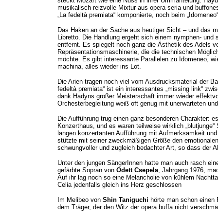
steckt Mozart wie eine Nuss in ihrer Ummantelung. Haydn
musikalisch reizvolle Mixtur aus opera seria und buffon
„La fedeltà premiata“ komponierte, noch beim „Idomeneo“
Das Haken an der Sache aus heutiger Sicht – und das ma
Libretto. Die Handlung ergeht sich einem nymphen- und
entfernt. Es spiegelt noch ganz die Ästhetik des Adels v
Repräsentationsmaschinerie, die die technischen Mögli
möchte. Es gibt interessante Parallelen zu Idomeneo, w
machina, alles wieder ins Lot.
Die Arien tragen noch viel vom Ausdrucksmaterial der B
fedeltà premiata“ ist ein interessantes „missing link“ zw
dank Hadyns großer Meisterschaft immer wieder effektvoll
Orchesterbegleitung weiß oft genug mit unerwarteten un
Die Aufführung trug einen ganz besonderen Charakter: es
Konzerthaus, und es waren teilweise wirklich „blutjunge
langen konzertanten Aufführung mit Aufmerksamkeit und 
stützte mit seiner zweckmäßigen Größe den emotionalen
schwungvoller und zugleich bedachter Art, so dass der 
Unter den jungen SängerInnen hatte man auch rasch eine
gefärbte Sopran von
Odett Csepela
, Jahrgang 1976, mac
Auf ihr lag noch so eine Melancholie von kühlem Nachtta
Celia jedenfalls gleich ins Herz geschlossen
Im Melibeo von
Shin Taniguchi
hörte man schon einen R
dem Träger, der den Witz der opera buffa nicht verschmä