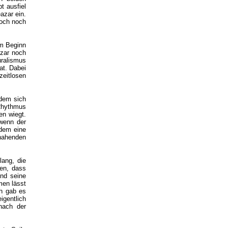
t ausfiel
azar ein.
doch noch
em Beginn
azar noch
uralismus
at. Dabei
eitlosen
 dem sich
Rhythmus
en wiegt.
wenn der
 dem eine
 nahenden
lang, die
hen, dass
und seine
men lässt
ch gab es
gentlich
nach der