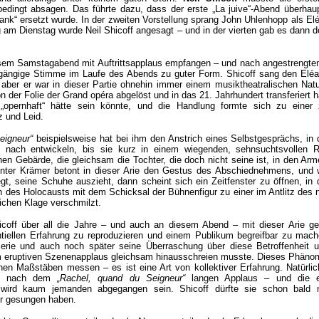
bedingt absagen. Das führte dazu, dass der erste „La juive“-Abend überhaup
ank“ ersetzt wurde. In der zweiten Vorstellung sprang John Uhlenhopp als Elé
ng am Dienstag wurde Neil Shicoff angesagt – und in der vierten gab es dann 
sem Samstagabend mit Auftrittsapplaus empfangen – und nach angestrengt
gängige Stimme im Laufe des Abends zu guter Form. Shicoff sang den Elé
er, aber er war in dieser Partie ohnehin immer einem musiktheatralischen Nat
on der Folie der Grand opéra abgelöst und in das 21. Jahrhundert transferiert h
„opernhaft“ hätte sein könnte, und die Handlung formte sich zu einer z
z und Leid.
eigneur“
beispielsweise hat bei ihm den Anstrich eines Selbstgesprächs, in
nach entwickeln, bis sie kurz in einem wiegenden, sehnsuchtsvollen 
hen Gebärde, die gleichsam die Tochter, die doch nicht seine ist, in den Arm
nter Krämer betont in dieser Arie den Gestus des Abschiednehmens, und 
t, seine Schuhe auszieht, dann scheint sich ein Zeitfenster zu öffnen, in
 des Holocausts mit dem Schicksal der Bühnenfigur zu einer im Antl
itz des
ichen Klage verschmilzt.
icoff über all die Jahre – und auch an diesem Abend – mit dieser Arie ge
ntiellen Erfahrung zu reproduzieren und einem Publikum begreifbar zu mac
erie und auch noch später seine Überraschung über diese Betroffenheit 
m eruptiven Szenenapplaus gleichsam hinausschreien musste. Dieses Phäno
hen Maßstäben messen – es ist eine Art von kollektiver Erfahrung. Natürli
d nach dem
„Rachel, quand du Seigneur“
langen Applaus – und die ei
 wird kaum jemanden abgegangen sein. Shicoff dürfte sie schon bald 
hr gesungen haben.