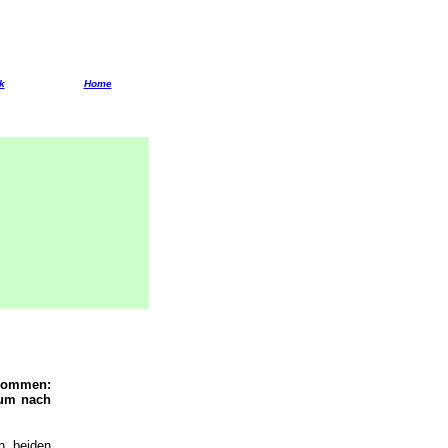
k
Home
enommen:
kum nach
n beiden