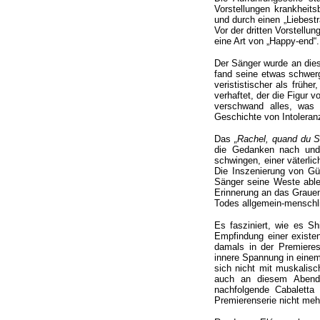
Vorstellungen krankheits
und durch einen „Liebestr
Vor der dritten Vorstellu
eine Art von „Happy-end“.
Der Sänger wurde an die
fand seine etwas schwer
verististischer als früh
verhaftet, der die Figur v
verschwand alles, was 
Geschichte von Intoleran
Das
„Rachel, quand du S
die Gedanken nach und 
schwingen, einer väterlic
Die Inszenierung von Gü
Sänger seine Weste ableg
Erinnerung an das Grauen
Todes allgemein-menschl
Es fasziniert, wie es Sh
Empfindung einer existe
damals in der Premieres
innere Spannung in eine
sich nicht mit muskalisc
auch an diesem Aben
nachfolgende Cabaletta
Premierenserie nicht me