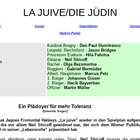
LA JUIVE/DIE JÜDIN
e
Forum
Opernführer
Chroni
Halevy-Portal
Kardinal Brogny -
Dan Paul Dumitrescu
L
eopold, Reichsfürst -
Jason Bridges
Prinzessin Eudoxie -
Hila Fahima
Eléazar -
Neil Shicoff
n
Rachel -
Olga Bezsmertna
Ruggiero -
Gabriel Bermúdez
Albert, Hauptmann -
Marcus Pelz
1. Bürger -
Johannes Gisser
2. Bürger -
Hacik Bayvertian
Offizier -
Martin Müller
Ein Plädoyer für mehr Toleranz
(Dominik Troger)
hat Jaques Fromental Halévys „La juive” wieder in den Spielplan aufg
 die vor allem Neil Shicoff gewidmet war, der sich dem Wiener Publi
 in seiner „Lebensrolle“ präsentiert hat.
and allerdings unter keinem guten Stern.
Neil Shicoff
musste die erste