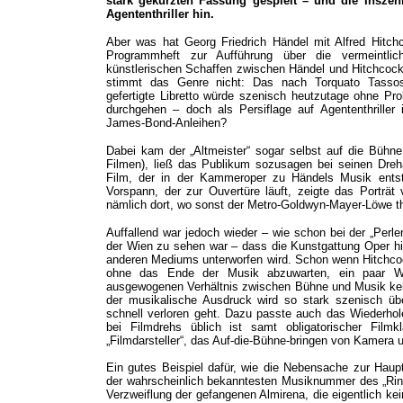
stark gekürzten Fassung gespielt – und die Inszen
Agententhriller hin.
Aber was hat Georg Friedrich Händel mit Alfred Hitc
Programmheft zur Aufführung über die vermeintlic
künstlerischen Schaffen zwischen Händel und Hitchcock a
stimmt das Genre nicht: Das nach Torquato Tassos K
gefertigte Libretto würde szenisch heutzutage ohne Pr
durchgehen – doch als Persiflage auf Agententhriller 
James-Bond-Anleihen?
Dabei kam der „Altmeister“ sogar selbst auf die Bühne
Filmen), ließ das Publikum sozusagen bei seinen Dreh
Film, der in der Kammeroper zu Händels Musik entste
Vorspann, der zur Ouvertüre läuft, zeigte das Portr
nämlich dort, wo sonst der Metro-Goldwyn-Mayer-Löwe th
Auffallend war jedoch wieder – wie schon bei der „Perlen
der Wien zu sehen war – dass die Kunstgattung Oper hi
anderen Mediums unterworfen wird. Schon wenn Hitchco
ohne das Ende der Musik abzuwarten, ein paar W
ausgewogenen Verhältnis zwischen Bühne und Musik ke
der musikalische Ausdruck wird so stark szenisch über
schnell verloren geht. Dazu passte auch das Wiederho
bei Filmdrehs üblich ist samt obligatorischer Filmk
„Filmdarsteller“, das Auf-die-Bühne-bringen von Kamera u
Ein gutes Beispiel dafür, wie die Nebensache zur Haup
der wahrscheinlich bekanntesten Musiknummer des „Rin
Verzweiflung der gefangenen Almirena, die eigentlich k