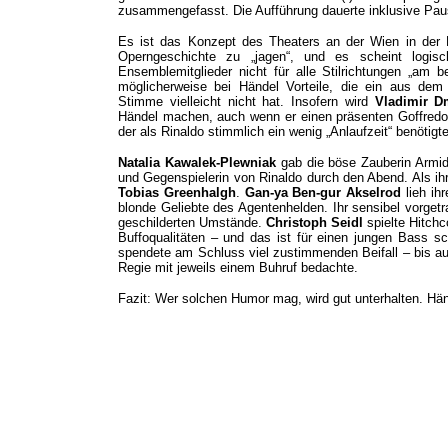
zusammengefasst. Die Aufführung dauerte inklusive Pau
Es ist das Konzept des Theaters an der Wien in der
Operngeschichte zu „jagen“, und es scheint logis
Ensemblemitglieder nicht für alle Stilrichtungen „am 
möglicherweise bei Händel Vorteile, die ein aus de
Stimme vielleicht nicht hat. Insofern wird
Vladimir D
Händel machen, auch wenn er einen präsenten Goffredo
der als Rinaldo stimmlich ein wenig „Anlaufzeit“ benötigte
Natalia Kawalek-Plewniak
gab die böse Zauberin Armida
und Gegenspielerin von Rinaldo durch den Abend. Als ihr
Tobias Greenhalgh
.
Gan-ya Ben-gur Akselrod
lieh ih
blonde Geliebte des Agentenhelden. Ihr sensibel vorge
geschilderten Umstände.
Christoph Seidl
spielte Hitchc
Buffoqualitäten – und das ist für einen jungen Bass sc
spendete am Schluss viel zustimmenden Beifall – bis auf
Regie mit jeweils einem Buhruf bedachte.
Fazit: Wer solchen Humor mag, wird gut unterhalten. Händ