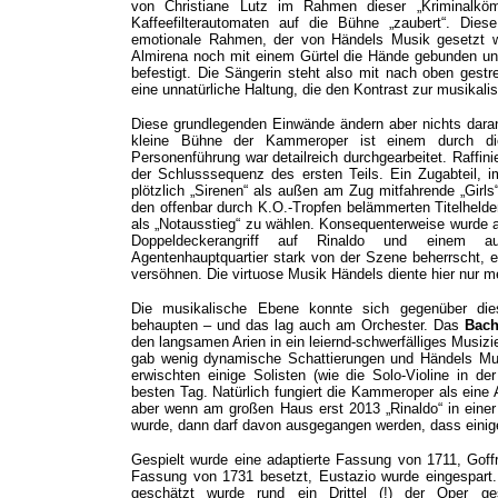
von Christiane Lutz im Rahmen dieser „Kriminalkömod
Kaffeefilterautomaten auf die Bühne „zaubert“. Die
emotionale Rahmen, der von Händels Musik gesetzt wi
Almirena noch mit einem Gürtel die Hände gebunden un
befestigt. Die Sängerin steht also mit nach oben gestr
eine unnatürliche Haltung, die den Kontrast zur musikalis
Diese grundlegenden Einwände ändern aber nichts daran
kleine Bühne der Kammeroper ist einem durch die
Personenführung war detailreich durchgearbeitet. Raffini
der Schlusssequenz des ersten Teils. Ein Zugabteil, 
plötzlich „Sirenen“ als außen am Zug mitfahrende „Girl
den offenbar durch K.O.-Tropfen belämmerten Titelhelden
als „Notausstieg“ zu wählen. Konsequenterweise wurde a
Doppeldeckerangriff auf Rinaldo und einem au
Agentenhauptquartier stark von der Szene beherrscht, 
versöhnen. Die virtuose Musik Händels diente hier nur m
Die musikalische Ebene konnte sich gegenüber dies
behaupten – und das lag auch am Orchester. Das
Bach
den langsamen Arien in ein leiernd-schwerfälliges Musiz
gab wenig dynamische Schattierungen und Händels Mus
erwischten einige Solisten (wie die Solo-Violine in de
besten Tag. Natürlich fungiert die Kammeroper als eine 
aber wenn am großen Haus erst 2013 „Rinaldo“ in eine
wurde, dann darf davon ausgegangen werden, dass einig
Gespielt wurde eine adaptierte Fassung von 1711, Gof
Fassung von 1731 besetzt, Eustazio wurde eingespart.
geschätzt wurde rund ein Drittel (!) der Oper ge