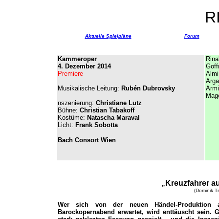
R
Aktuelle Spielpläne
Forum
Kammeroper
Rina
4. Dezember 2014
Goff
Premiere
Almi
Arga
Musikalische Leitung:
Rubén Dubrovsky
Armi
Mag
nszenierung:
Christiane Lutz
Bühne:
Christian Tabakoff
Kostüme:
Natascha Maraval
Licht:
Frank Sobotta
Bach Consort Wien
Kreuzfahrer a
„
(Dominik T
Wer sich von der neuen Händel-Produktion 
Barockopernabend erwartet, wird enttäuscht sein. G