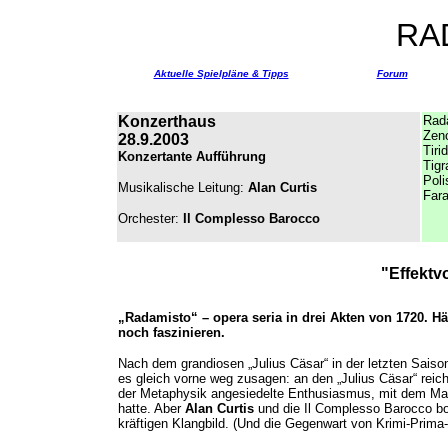
RA
Aktuelle Spielpläne & Tipps
Forum
Konzerthaus
Rad
Zen
28.9.2003
Tiri
Konzertante Aufführung
Tigr
Poli
Musikalische Leitung:
Alan Curtis
Far
Orchester:
Il Complesso Barocco
"
Effektvo
„Radamisto“ – opera seria in drei Akten von 1720. Hä
noch faszinieren.
Nach dem grandiosen „Julius Cäsar“ in der letzten Sai
es gleich vorne weg zusagen: an den „Julius Cäsar“ reicht
der Metaphysik angesiedelte Enthusiasmus, mit dem Marc
hatte. Aber
Alan Curtis
und die Il Complesso Barocco bot
kräftigen Klangbild. (Und die Gegenwart von Krimi-Prima