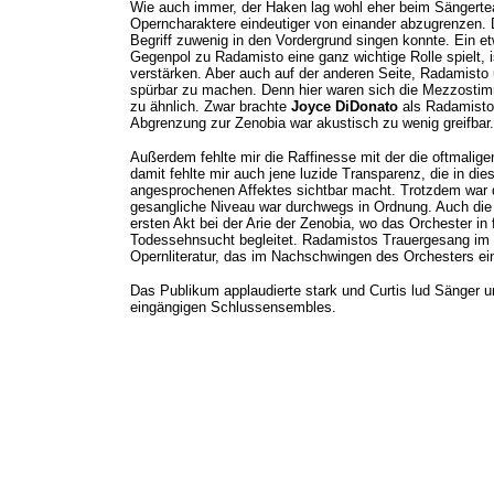
Wie auch immer, der Haken lag wohl eher beim Sängerte
Operncharaktere eindeutiger von einander abzugrenzen. 
Begriff zuwenig in den Vordergrund singen konnte. Ein et
Gegenpol zu Radamisto eine ganz wichtige Rolle spielt,
verstärken. Aber auch auf der anderen Seite, Radamisto 
spürbar zu machen. Denn hier waren sich die Mezzosti
zu ähnlich. Zwar brachte
Joyce DiDonato
als Radamisto 
Abgrenzung zur Zenobia war akustisch zu wenig greifbar.
Außerdem fehlte mir die Raffinesse mit der die oftmalig
damit fehlte mir auch jene luzide Transparenz, die in d
angesprochenen Affektes sichtbar macht. Trotzdem war 
gesangliche Niveau war durchwegs in Ordnung. Auch die 
ersten Akt bei der Arie der Zenobia, wo das Orchester i
Todessehnsucht begleitet. Radamistos Trauergesang im 2
Opernliteratur, das im Nachschwingen des Orchesters ei
Das Publikum applaudierte stark und Curtis lud Sänger u
eingängigen Schlussensembles.