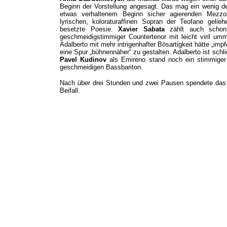
Beginn der Vorstellung angesagt. Das mag ein wenig d
etwas verhaltenem Beginn sicher agierenden Mezzo
lyrischen, koloraturaffinen Sopran der Teofane gelie
besetzte Poesie.
Xavier Sabata
zählt auch schon 
geschmeidigstimmiger Countertenor mit leicht viril um
Adalberto mit mehr intrigenhafter Bösartigkeit hätte „im
eine Spur „bühnennäher“ zu gestalten. Adalberto ist schl
Pavel Kudinov
als Emireno stand noch ein stimmiger 
geschmeidigen Bassbariton.
Nach über drei Stunden und zwei Pausen spendete das
Beifall.