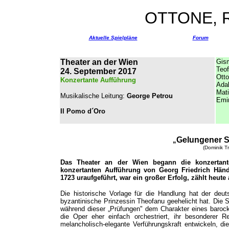
OTTONE, 
Aktuelle Spielpläne
Forum
Theater an der Wien
Gis
Teo
24. September 2017
Ott
Konzertante Aufführung
Adal
Mati
Musikalische Leitung:
George Petrou
Emi
Il Pomo d´Oro
Gelungener S
„
(Dominik T
Das Theater an der Wien begann die konzertant
konzertanten Aufführung von Georg Friedrich Hän
1723 uraufgeführt, war ein großer Erfolg, zählt heute 
Die historische Vorlage für die Handlung hat der deut
byzantinische Prinzessin Theofanu geehelicht hat. Die St
während dieser „Prüfungen" dem Charakter eines barock-
die Oper eher einfach orchestriert, ihr besonderer R
melancholisch-elegante Verführungskraft entwickeln, die