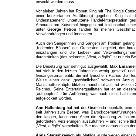
erweckt werden muss.
Vor sieben Jahren hat Robert King mit The King´s Consor
einer konzertanten Aufführung) gegeben. King hat d
Understatement“ unterfütterte Händel-Interpretation ge
Amouren am Kaiserhof hingegen mit leidenschaftlich
unter
George Petrou
fanden für meinen Geschmack
Vorwärtsdrängen und Innehalten.
Auch den Sängerinnen und Sängern am Podium gelang e
„federnden Bässen“ des Orchesters begleitet, das baro
einzufangen und die Liebes- und Verzweiflungsmom
durchtränken (das bekannte
„Vieni, o figlio"
ist nur ein Be
Die Besetzung war sehr gut ausgewählt.
Max Emanuel
hat sich in den letzten Jahren ein wenig „gesetzt“ und
Gesangesornamentik, die mit lyrischem Pathos die Her
Weise einen ganz „gewöhnlichen“ schwarzen Anzug
Manschettenknöpfe blitzten manchmal auf, rot wie ein
Reiches. Seine Entertainerqualitäten hat er an diese
„aufgeopfert“. Die Aufführung war auch nicht halbszen
aufgelockert worden.
Ann Hallenberg
hat mit der Gismonda ebenfalls eine id
seit Jahren zum Besten, was Barockopernaufführungen 
den langen, langsamen Arien die Spannung zu halten 
geforderten Verzierungen auszuführen – und schließl
„Vieni, o figlio“
vorbehalten. Sie machte daraus einen de
Anna Starushkevych
als Matilda wurde wegen einer üb