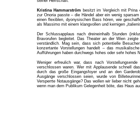
seiner Herrschaft.
Kristina Hammarström
besitzt im Vergleich mit Prina 
zur Onoria passte – die Händel aber ein wenig sparsam
einen flexiblen, dyonysischen Bass hören, wie geschaffe
als Massimo mit einem klangvollen und kernigen „italieni
Der Schlussapplaus nach dreineinhalb Stunden (inklu
Bravorufen begleitet. Das Theater an der Wien zeigte 
verständlich. Mag sein, dass sich potentielle Besuche
konzertante Vorstellungen handelt – das musikalische
Aufführungen haben durchwegs hohes oder sehr hohes N
Weniger erfreulich war, dass nach Vorstellungsende
verschlossen waren. Wer mit Applausende schnell das
durch das große Eingangsfoyer und an den Garderob
Ausgänge verschlossen seien, wurde von Billeteurinn
Versperrte Notausgänge? Das wollen wir lieber nicht geh
wenn man dem Publikum Gelegenheit böte, das Haus auc