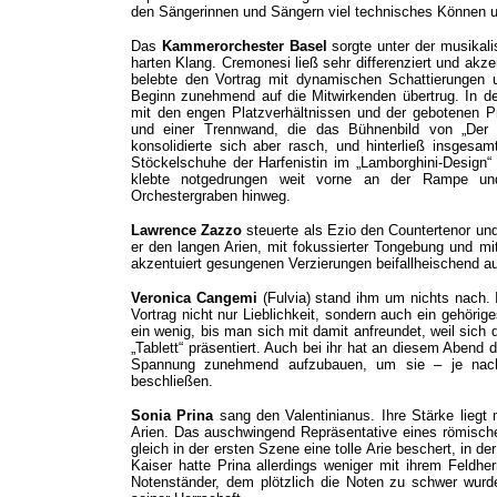
den Sängerinnen und Sängern viel technisches Können 
Das
Kammerorchester Basel
sorgte unter der musikali
harten Klang. Cremonesi ließ sehr differenziert und akze
belebte den Vortrag mit dynamischen Schattierungen 
Beginn zunehmend auf die Mitwirkenden übertrug. In d
mit den engen Platzverhältnissen und der gebotenen P
und einer Trennwand, die das Bühnenbild von „Der 
konsolidierte sich aber rasch, und hinterließ insgesa
Stöckelschuhe der Harfenistin im „Lamborghini-Design“
klebte notgedrungen weit vorne an der Rampe und
Orchestergraben hinweg.
Lawrence Zazzo
steuerte als Ezio den Countertenor und 
er den langen Arien, mit fokussierter Tongebung und m
akzentuiert gesungenen Verzierungen beifallheischend a
Veronica Cangemi
(Fulvia) stand ihm um nichts nach. 
Vortrag nicht nur Lieblichkeit, sondern auch ein gehöri
ein wenig, bis man sich mit damit anfreundet, weil sich 
„Tablett“ präsentiert. Auch bei ihr hat an diesem Abend d
Spannung zunehmend aufzubauen, um sie – je nach
beschließen.
Sonia Prina
sang den Valentinianus. Ihre Stärke liegt
Arien. Das auschwingend Repräsentative eines römische
gleich in der ersten Szene eine tolle Arie beschert, in d
Kaiser hatte Prina allerdings weniger mit ihrem Feldh
Notenständer, dem plötzlich die Noten zu schwer wur