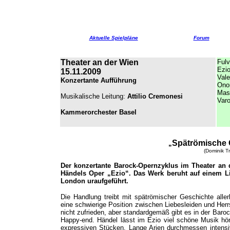
Aktuelle Spielpläne
Forum
Theater an der Wien
Fulv
Ezio
15.11.2009
Vale
Konzertante Aufführung
Onor
Mas
Musikalische Leitung:
Attilio Cremonesi
Var
Kammerorchester Basel
Spätrömische 
„
(Dominik T
Der konzertante Barock-Opernzyklus im Theater an 
Händels Oper „Ezio“. Das Werk beruht auf einem Li
London uraufgeführt.
Die Handlung treibt mit spätrömischer Geschichte all
eine schwierige Position zwischen Liebesleiden und Herrs
nicht zufrieden, aber standardgemäß gibt es in der Baro
Happy-end. Händel lässt im Ezio viel schöne Musik hör
expressiven Stücken. Lange Arien durchmessen intensi