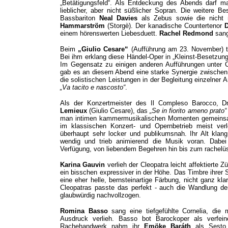
„Betätigungsfeld“. Als Entdeckung des Abends darf 
lieblicher, aber nicht süßlicher Sopran. Die weitere B
Bassbariton
Neal Davies
als Zebus sowie die nicht 
Hammarström
(Storgè). Der kanadische Countertenor
D
einem hörenswerten Liebesduett.
Rachel Redmond
sang
Beim
„Giulio Cesare“
(Aufführung am 23. November) t
Bei ihm erklang diese Händel-Oper in „Kleinst-Besetzung“
Im Gegensatz zu einigen anderen Aufführungen unter Cu
gab es an diesem Abend eine starke Synergie zwischen
die solistischen Leistungen in der Begleitung einzelner 
„Va tacito e nascosto“
.
Als der Konzertmeister des Il Compleso Barocco, D
Lemieux
(Giulio Cesare), das
„Se in fiorito ameno prato“
man intimen kammermusikalischen Momenten gemeinsame
im klassischen Konzert- und Opernbetrieb meist ver
überhaupt sehr locker und publikumsnah. Ihr Alt klang
wendig und trieb animierend die Musik voran. Dabei
Verfügung, von liebendem Begehren hin bis zum rachelüs
Karina Gauvin
verlieh der Cleopatra leicht affektierte Z
ein bisschen expressiver in der Höhe. Das Timbre ihrer S
eine eher helle, bernsteinartige Färbung, nicht ganz kla
Cleopatras passte das perfekt - auch die Wandlung de
glaubwürdig nachvollzogen.
Romina Basso
sang eine tiefgefühlte Cornelia, die m
Ausdruck verlieh. Basso bot Barockoper als verfein
Rachehandwerk nahm ihr
Emöke Baráth
als Sesto