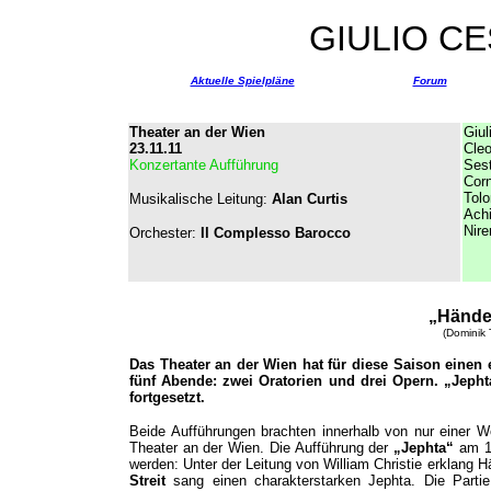
GIULIO CE
Aktuelle Spielpläne
Forum
Theater an der Wien
Giul
23.11.11
Cleo
Konzertante Aufführung
Ses
Corn
Tol
Musikalische Leitung:
Alan Curtis
Achi
Nire
Orchester:
Il Complesso Barocco
„Hände
(Dominik 
Das Theater an der Wien hat für diese Saison einen
fünf Abende: zwei Oratorien und drei Opern. „Jeph
fortgesetzt.
Beide Aufführungen brachten innerhalb von nur einer 
Theater an der Wien.
Die Aufführung der
„Jephta“
am 17
werden: Unter der Leitung von William Christie erklang Hän
Streit
sang einen charakterstarken Jephta. Die Partie