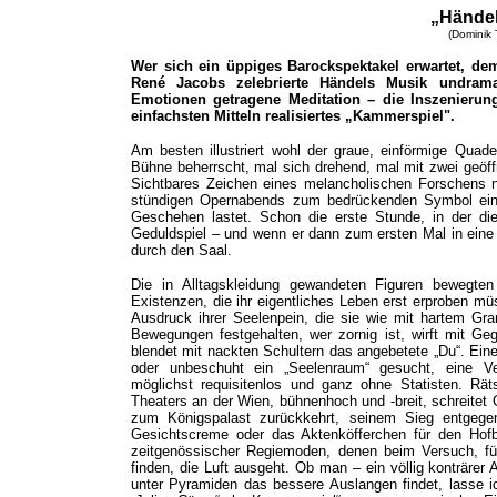
„Händel
(Dominik 
Wer sich ein üppiges Barockspektakel erwartet, de
René Jacobs zelebrierte Händels Musik undramati
Emotionen getragene Meditation – die Inszenierung
einfachsten Mitteln realisiertes „Kammerspiel".
Am besten illustriert wohl der graue, einförmige Quad
Bühne beherrscht, mal sich drehend, mal mit zwei geöff
Sichtbares Zeichen eines melancholischen Forschens n
stündigen Opernabends zum bedrückenden Symbol eine
Geschehen lastet. Schon die erste Stunde, in der di
Geduldspiel – und wenn er dann zum ersten Mal in eine 
durch den Saal.
Die in Alltagskleidung gewandeten Figuren bewegte
Existenzen, die ihr eigentliches Leben erst erproben mü
Ausdruck ihrer Seelenpein, die sie wie mit hartem Gra
Bewegungen festgehalten, wer zornig ist, wirft mit Ge
blendet mit nackten Schultern das angebetete „Du“. Ein
oder unbeschuht ein „Seelenraum“ gesucht, eine Verb
möglichst requisitenlos und ganz ohne Statisten. Rät
Theaters an der Wien, bühnenhoch und -breit, schreitet 
zum Königspalast zurückkehrt, seinem Sieg entgege
Gesichtscreme oder das Aktenköfferchen für den Hofb
zeitgenössischer Regiemoden, denen beim Versuch, für
finden, die Luft ausgeht. Ob man – ein völlig konträrer
unter Pyramiden das bessere Auslangen findet, lasse ic