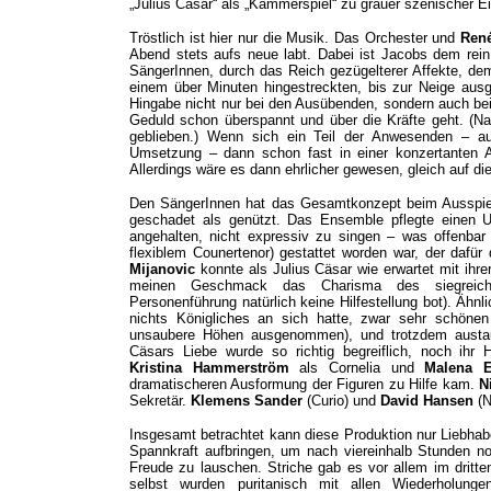
„Julius Cäsar“ als „Kammerspiel“ zu grauer szenischer E
Tröstlich ist hier nur die Musik. Das Orchester und
Ren
Abend stets aufs neue labt. Dabei ist Jacobs dem rein
SängerInnen, durch das Reich gezügelterer Affekte, dem
einem über Minuten hingestreckten, bis zur Neige ausg
Hingabe nicht nur bei den Ausübenden, sondern auch be
Geduld schon überspannt und über die Kräfte geht. (Na
geblieben.) Wenn sich ein Teil der Anwesenden – auc
Umsetzung – dann schon fast in einer konzertanten A
Allerdings wäre es dann ehrlicher gewesen, gleich auf d
Den SängerInnen hat das Gesamtkonzept beim Ausspiele
geschadet als genützt. Das Ensemble pflegte einen U
angehalten, nicht expressiv zu singen – was offenba
flexiblem Counertenor) gestattet worden war, der dafü
Mijanovic
konnte als Julius Cäsar wie erwartet mit ihrer
meinen Geschmack das Charisma des siegreichen 
Personenführung natürlich keine Hilfestellung bot). Ähnli
nichts Königliches an sich hatte, zwar sehr schönen 
unsaubere Höhen ausgenommen), und trotzdem austaus
Cäsars Liebe wurde so richtig begreiflich, noch ihr 
Kristina Hammerström
als Cornelia und
Malena 
dramatischeren Ausformung der Figuren zu Hilfe kam.
N
Sekretär.
Klemens Sander
(Curio) und
David Hansen
(N
Insgesamt betrachtet kann diese Produktion nur Liebhab
Spannkraft aufbringen, um nach viereinhalb Stunden n
Freude zu lauschen. Striche gab es vor allem im dritte
selbst wurden puritanisch mit allen Wiederholung