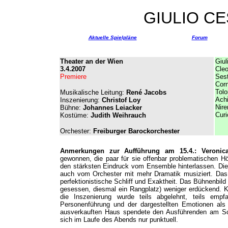
GIULIO CE
Aktuelle Spielpläne
Forum
Theater an der Wien
Giul
3.4.2007
Cleo
Premiere
Ses
Corn
Tol
Musikalische Leitung:
René Jacobs
Achi
Inszenierung:
Christof Loy
Nire
Bühne:
Johannes Leiacker
Curi
Kostüme:
Judith Weihrauch
Orchester:
Freiburger Barockorchester
Anmerkungen zur Aufführung am 15.4.: Veroni
gewonnen, die paar für sie offenbar problematischen H
den stärksten Eindruck vom Ensemble hinterlassen. Die 
auch vom Orchester mit mehr Dramatik musiziert. Das O
perfektionistische Schliff und Exaktheit. Das Bühnenbild
gesessen, diesmal ein Rangplatz) weniger erdückend. K
die Inszenierung wurde teils abgelehnt, teils emp
Personenführung und der dargestellten Emotionen al
ausverkauften Haus spendete den Ausführenden am Sch
sich im Laufe des Abends nur punktuell.