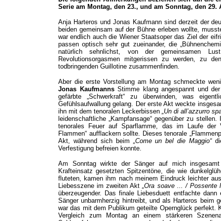
Serie am Montag, den 23., und am Sonntag, den 29. A
Anja Harteros und Jonas Kaufmann sind derzeit der deu
beiden gemeinsam auf der Bühne erleben wollte, musste
war endlich auch die Wiener Staatsoper das Ziel der eif
passen optisch sehr gut zueinander, die „Bühnenchem
natürlich sehnlichst, von der gemeinsamen Lu
Revolutionsorgasmen mitgerissen zu werden, zu de
todbringenden Guillotine zusammenfinden.
Aber die erste Vorstellung am Montag schmeckte wenig
Jonas Kaufmanns
Stimme klang angespannt und der S
gefärbte „Schwerkraft“ zu überwinden, was eigent
Gefühlsaufwallung gelang. Der erste Akt weckte insges
ihn mit dem tenoralen Leckerbissen
„Un di all’azzurro sp
leidenschaftliche „Kampfansage“ gegenüber zu stellen. I
tenorales Feuer auf Sparflamme, das im Laufe der V
Flammen“ aufflackern sollte. Dieses tenorale „Flammen
Akt, während sich beim
„Come un bel die Maggio“
die
Verfestigung befreien konnte.
Am Sonntag wirkte der Sänger auf mich insgesamt 
Krafteinsatz gesetzten Spitzentöne, die wie dunkelglü
fluteten, kamen ihm nach meinem Eindruck leichter aus
Liebesszene im zweiten Akt
„Ora soave ... / Possente l
überzeugender. Das finale Liebesduett entfachte dann 
Sänger unbarmherzig hintreibt, und als Harteros beim
war das mit dem Publikum geteilte Opernglück perfekt. 
Vergleich zum Montag an einem stärkeren Szenena