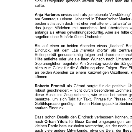
Schlussfolgerung gezogen werden darf, dass man die er
sollte.
Anja Harteros
erwies sich als „emotionale Verstärkun
am Sonntag zu einem Liebestod in Tristan’scher Manier 
beiden stilistisch doch mit eher verhaltener „Italianità“
das junge Mädchen mit manchmal fast übertrieben wir
anfangs als etwas gewöhnungsbedürftig. Aber sie füllte d
segelten ohne Schärfe übers Orchester.
Bis auf einen an beiden Abenden etwas „flachen“ Begi
Eindruck, mit dem
„La mamma morta“
als zentra
Rollenporträt genusssüchtig folgen und dabei so manc
Hilfe anflehte oder wie sie ihren Wunsch nach Umarmu
Sopranerglühen begehrte. Am Sonntag wurde die Sängeri
blieb zum Glück für die Aufführung ohne Folgen. Eine E
an beiden Abenden zu einem kurzwelligen Oszillieren, 
können.
Roberto Frontali
als Gérard sorgte für die positive Ü
robust geschneidert – nicht durch besonderen „Schmelz“
diese Musik ins Zeug schmiss, wie er sie bei seiner g
benützte, um sich Takt für Takt, Phrase für Phrase, h
Gefühlspresse genötigt – ihre in Noten gepackte Seelenn
starken Eindruck.
Dass schon Details den Eindruck verbessern können, z
noch
Orhan Yildiz
für
Boaz Daniel
eingesprungen, am 
kleinen Partie herauszuholen vermochte, als der noch jun
auch viele andere Mitwirkende, etwa die Bersi der
Ilse