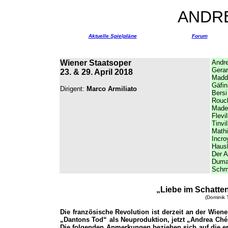
ANDR
Aktuelle Spielpläne
Forum
Wiener Staatsoper
Andre
Gerar
23. & 29. April 2018
Madd
Gäfin
Dirigent:
Marco Armiliato
Bersi
Rouc
Made
Flevil
Tinvil
Math
Incro
Haus
Der 
Dum
Schm
„Liebe im Schatte
(Dominik 
Die französische Revolution ist derzeit an der Wien
„Dantons Tod“ als Neuproduktion, jetzt „Andrea Ché
Die folgenden Anmerkungen beziehen sich auf die ers