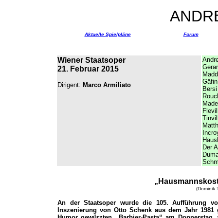
ANDR
Aktuelle Spielpläne
Forum
Wiener Staatsoper
Andre
Gerar
21. Februar 2015
Madd
Gäfin
Dirigent:
Marco Armiliato
Bersi
Rouc
Made
Flevil
Tinvil
Matth
Incro
Haus
Der 
Dum
Schm
„Hausmannskost 
(Dominik 
An der Staatsoper wurde die 105. Aufführung v
Inszenierung von Otto Schenk aus dem Jahr 1981 g
Humor gewürzten „Barbier-Pasta“ am Donnerstag,