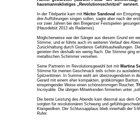
hausmannsköstiges „Revolutionsschnitzel“ serviert.
In der Titelpartie kam mit
Héctor Sandoval
ein Einspring
drei Aufführungen singen sollen, sagte aber nach der ers
vor zwei Jahren bei den Bregenzer Festspielen gesungen,
(Hausdebüt 2013 als Radames).
Möglicherweise war der Sänger aus diesem Grund ein wen
Stimme, und er führte auch im weiteren Verlauf des Aben
Zurückhaltung durch Giordanos Gefühlsaufwallungen. Di
gerieten ihm deshalb ein wenig flach. Die Stimme ging er
metallischen Schimmer versehen.
Seine Partnerin im Revolutionsgewühl bot mit
Martina Se
Stimme für meinen Geschmack teils schon zu ausladend
Spitzentönen. In Summe wohl am überzeugendsten in di
Gerard mit einem eher kompakten, grobkörnigen Bariton,
einspringender Weise einen schönstimmigen Roucher,
T
Incroyable. Die übrigen Mitwirkenden firmierten unter „sol
Die beste Leistung des Abends kam diesmal aus dem Or
sorgten für revolutionären Schwung und gefühlsgeschwäng
Klangwolken. Der Schlussapplaus blieb innerhalb der 5-M
Rufer.