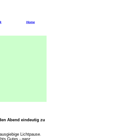
k
Home
 den Abend eindeutig zu
ausgiebige Lichtpause.
chts Gutes - ganz