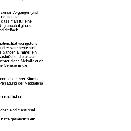
 seiner Vorgänger (und
und ziemlich
, dass man für eine
lig unbeteiligt und
nd dreifach
otionalität wenigstens
 und er vermochte sich
ie Sänger ja immer ein
Ausbrüche, die er aus
hester diese Melodik auch
he Gehabe in die
mme fehlte ihrer Stimme
Veranlagung der Maddalena
m reichlichen
schen eindimensional.
 hatte gesanglich ein