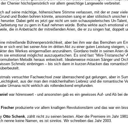
der Chenier höchstpersönlich vor allem gewichtige Langeweile verbreitet.
ch auf seine mächtige, höhensichere Stimme verlassen, mit der er zwar viele
 Grund und Boden bohren könnte, ansonsten sang er aber stilistisch unsicher 
herunter. Dabei geht es jetzt gar nicht um sein schauspielerisches Un-Talent
arbietung nur zu gern in Kauf nehmen würde. Botha wirkte auch emotional völ
eile, die in Anbetracht der mitreißenden Arien, die er zu singen hat, doppelt u
keine mitreißende Bühnenpersönlichkeit, aber bei ihm war das Bemühen um Em
e er sich erst bei seiner Arie im dritten Akt zu einer guten Leistung steigern,
akter des Werkes einigermaßen anzunähern.
Giordano treibt in seinen Arien d
um sie emotional möglichst auszuquetschen. Es sind fast "Mini-Tristansche"-
formulierten Melodik heraus entwickelt. Idealerweise müssen Sänger und Orc
wissen Schmelz einbringen – bis sich dann in kurzen Attacken das romantisc
nüberbeutelt.
erstmals versuchter Fachwechsel zwar überraschend gut gelungen, aber in Su
 Leichtigkeit, aus der man den mädchenhaften Liebreiz und die romantische 
habe Urmana nicht wirklich als rollendeckend empfunden.
aniel
war hörenswert - und ansonsten gab es ein gewisses Auf- und Ab bei de
Fischer
produzierte vor allem knalligen Revolutionslärm und das war ein bis
by
Otto Schenk
, zählt nicht zu seinen besten. Aber die Premiere im Jahr 1981
Ich nenne keine Namen, es ist sinnlos. Wir schreiben das Jahr 2003.