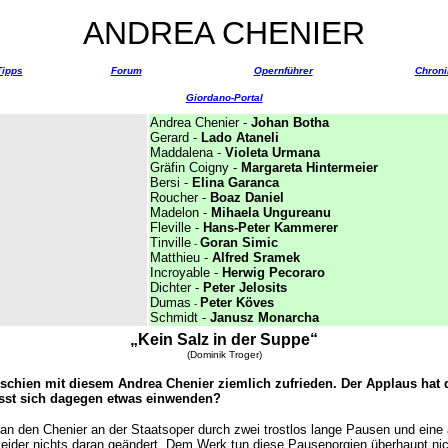
ANDREA CHENIER
Tipps
Forum
Opernführer
Chroni
Giordano-Portal
Andrea Chenier -
Johan Botha
Gerard -
Lado Ataneli
Maddalena -
Violeta Urmana
Gräfin Coigny -
Margareta Hintermeier
Bersi -
Elina Garanca
Roucher -
Boaz Daniel
Madelon -
Mihaela Ungureanu
Fleville -
Hans-Peter Kammerer
Tinville
Goran Simic
-
Matthieu -
Alfred Sramek
Incroyable -
Herwig Pecoraro
Dichter -
Peter Jelosits
Dumas
Peter Köves
-
Schmidt -
Janusz Monarcha
„Kein Salz in der Suppe“
(Dominik Troger)
 schien mit diesem Andrea Chenier ziemlich zufrieden. Der Applaus hat
Lässt sich dagegen etwas einwenden?
an den Chenier an der Staatsoper durch zwei trostlos lange Pausen und eine 
eider nichts daran geändert. Dem Werk tun diese Pausenorgien überhaupt ni