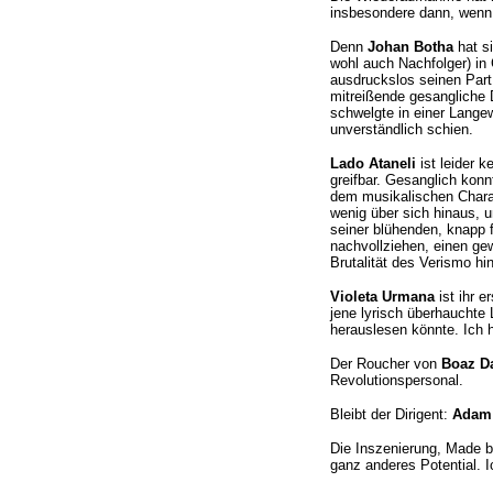
insbesondere dann, wenn 
Denn
Johan Botha
hat si
wohl auch Nachfolger) in
ausdruckslos seinen Part 
mitreißende gesangliche D
schwelgte in einer Langew
unverständlich schien.
Lado Ataneli
ist leider 
greifbar. Gesanglich konnt
dem musikalischen Char
wenig über sich hinaus, 
seiner blühenden, knapp 
nachvollziehen, einen ge
Brutalität des Verismo hi
Violeta Urmana
ist ihr 
jene lyrisch überhauchte
herauslesen könnte. Ich 
Der Roucher von
Boaz D
Revolutionspersonal.
Bleibt der Dirigent:
Adam 
Die Inszenierung, Made 
ganz anderes Potential. 