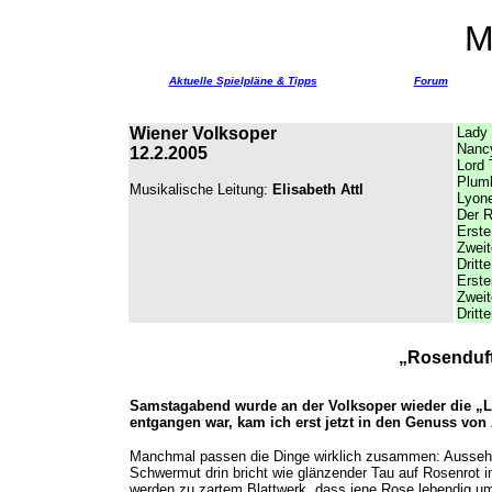
M
Aktuelle Spielpläne & Tipps
Forum
Wiener Volksoper
Lady 
Nanc
12.2.2005
Lord 
Plumk
Musikalische Leitung:
Elisabeth Attl
Lyon
Der R
Erst
Zwei
Dritt
Erste
Zweit
Dritt
„Rosenduf
Samstagabend wurde an der Volksoper wieder die „Le
entgangen war, kam ich erst jetzt in den Genuss von
Manchmal passen die Dinge wirklich zusammen: Aussehen,
Schwermut drin bricht wie glänzender Tau auf Rosenrot i
werden zu zartem Blattwerk, dass jene Rose lebendig um