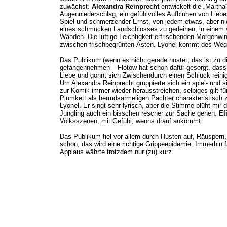
zuwächst.
Alexandra Reinprecht
entwickelt die „Martha“
Augenniederschlag, ein gefühlvolles Aufblühen von Lieb
Spiel und schmerzender Ernst, von jedem etwas, aber nic
eines schmucken Landschlosses zu gedeihen, in einem 
Wänden. Die luftige Leichtigkeit erfrischenden Morgenwin
zwischen frischbegrünten Ästen. Lyonel kommt des Wegs
Das Publikum (wenn es nicht gerade hustet, das ist zu di
gefangennehmen – Flotow hat schon dafür gesorgt, dass e
Liebe und gönnt sich Zwischendurch einen Schluck reinig
Um Alexandra Reinprecht gruppierte sich ein spiel- und 
zur Komik immer wieder herausstreichen, selbiges gilt f
Plumkett als hermdsärmeligen Pächter charakteristisch z
Lyonel. Er singt sehr lyrisch, aber die Stimme blüht mir
Jüngling auch ein bisschen rescher zur Sache gehen.
El
Volksszenen, mit Gefühl, wenns drauf ankommt.
Das Publikum fiel vor allem durch Husten auf, Räuspern
schon, das wird eine richtige Grippeepidemie. Immerhin 
Applaus währte trotzdem nur (zu) kurz.