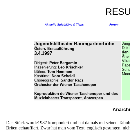
RESU
Aktuelle Spielpläne & Tipps
Forum
Jugendstiltheater Baumgartnerhöhe
Jüng
Dokt
Österr. Erstaufführung
den
3.4.1997
Älte
Vika
Dirigent:
Peter Bergamin
Papa
Inszenierung:
Leo Krischker
Schu
Bühne:
Tom Hemmen
Maam
Kostüme:
Nora Scheidl
Choreographie:
Sandor Racz
Orchester der Wiener Taschenoper
Koproduktion de Wiener Taschenoper und des
Muziektheater Transparent, Antwerpen
Anarchi
Das Stück wurde1987 komponiert und hat damals mit seinen Tabub
Briten echauffiert. Zwar hat man vom Text, englisch gesungen, nicht 