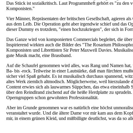
Das Stück ist sozialkritisch. Laut Programmheft gehört es "zu den 
Komponisten."
Vier Männer, Repräsentaten der britischen Gesellschaft, agieren 
aus dem Leib. Die Operation geht aber irgendwie schief und das Op
dieser Dummy es trotzdem, "einen hochzukriegen", der sich in For
Das Ganze wird von komponierten Commercials begleitet, die über 
Inspirierend wirkten auch die Bilder des "The Rosarium Philosoph
Komponisten und Librettisten Sir Peter Maxwell Davies. Musikalisch
gute Musik macht, eine Brassband.
Auf die Schaufel genommen wird alles, was Rang und Namen hat, vo
Ba- bis -rock. Teilweise in einer Lautstärke, daß man fürchten mu
sicher viel Spaß gehabt. Es ist musikalisch durchaus spannend, witzi
altes Werk ziemlich altmodisch. Möglicherweise, weil hierzulande d
Content erwies sich als lauwarmes Süppchen, das etwa eineinhalb
über den Reindlrand zischend auf die heiße Herdplatte zu sprudeln
Operngruppen schon gewohnten Professionalität.
Aber im Grunde genommen war es natürlich eine höchst unmoralisc
veranstaltet wurde. Und die ältere Dame vor mir kam aus dem Kopfsc
mir, in einem grünen Kleid, und mißbilligte deutlichst, was da so al