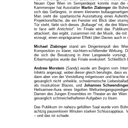
Neuen Oper Wien im Semperdepot konnte man die me
Kammeroper hat Ausstatter
Martin Zlabinger
die Bühne 
sich das Gefängnis, in einem kleineren bullaugenartigen
Man sieht die spartanische Ausstattung eines Aufenth
Projektionsfläche, die ein Fenster mit Blick über stur
Tür steht, färbt sich dieses „Bullauge“ rot, die drei Män
to face with Antichrist“
. Im Finale wird das Publiku
attackiert, das ergibt, zusammen mit der Musik, die mi
erzeugt, einen einprägsamer Effekt (den Davies auch in
Michael Zlabinger
stand am Dirigentenpult des Wie
Komposition zu klarer, nüchtern-schillernder Wirkung. Di
die sich die Besatzung in ihrer Langeweile vorsingt,
Erbarmungslos wurde das Finale exekutiert. Schließlich b
Andrew Morstein
(Sandy) wurde am Beginn vom Intend
Infekts angesagt, wobei dieser gleich beruhigte, dass es
dann aber von der Vorstellung mitgerissen und brachte 
gesanglich nicht unheikle, schwärmerische Liebesballad
als muskulöser Blazes, und
Johannes Schwendinge
Heilsarmee-Aura eines bigotten Weltuntergangspredige
Damen des Jungen Ensembles im Theater an der Wien h
gesanglich schmeichelhafteren Aufgaben zu lösen.
Das Publikum im nahezu gefüllten Saal wurde vom Büh
achtzig pausenlosen Minuten starken Schlussapplaus. V
– und das ist schade.