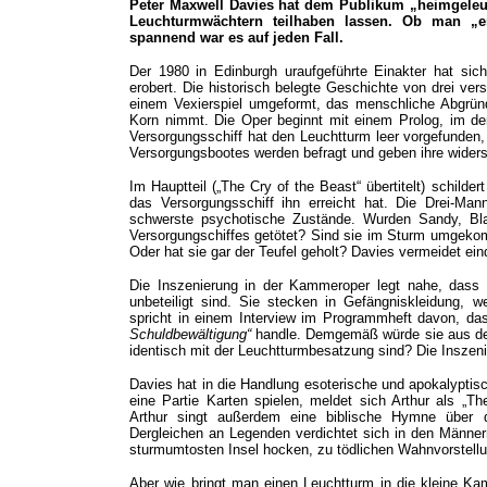
Peter Maxwell Davies hat dem Publikum „heimgeleuc
Leuchturmwächtern teilhaben lassen. Ob man „er
spannend war es auf jeden Fall.
Der 1980 in Edinburgh uraufgeführte Einakter hat sich
erobert. Die historisch belegte Geschichte von drei v
einem Vexierspiel umgeformt, das menschliche Abgründ
Korn nimmt. Die Oper beginnt mit einem Prolog, im dem
Versorgungsschiff hat den Leuchtturm leer vorgefunden,
Versorgungsbootes werden befragt und geben ihre widers
Im Hauptteil („The Cry of the Beast“ übertitelt) schild
das Versorgungsschiff ihn erreicht hat. Die Drei-Ma
schwerste psychotische Zustände. Wurden Sandy, Bl
Versorgungschiffes getötet? Sind sie im Sturm umgek
Oder hat sie gar der Teufel geholt? Davies vermeidet ein
Die Inszenierung in der Kammeroper legt nahe, dass 
unbeteiligt sind. Sie stecken in Gefängniskleidung,
spricht in einem Interview im Programmheft davon, da
Schuldbewältigung“
handle. Demgemäß würde sie aus dem 
identisch mit der Leuchtturmbesatzung sind? Die Insze
Davies hat in die Handlung esoterische und apokalypt
eine Partie Karten spielen, meldet sich Arthur als „Th
Arthur singt außerdem eine biblische Hymne über d
Dergleichen an Legenden verdichtet sich in den Männer
sturmumtosten Insel hocken, zu tödlichen Wahnvorstell
Aber wie bringt man einen Leuchtturm in die kleine Ka