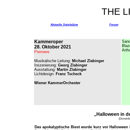
THE 
Aktuelle Spielpläne
Forum
Kammeroper
Sand
Blaze
28. Oktober 2021
Arthu
Premiere
Musikalische Leitung:
Michael Zlabinger
Inszenierung:
Georg Zlabinger
Ausstattung:
Martin Zlabinger
Lichtdesign:
Franz Tscheck
Wiener KammerOrchester
„
Halloween in 
(Dominik
Das apokalyptische Biest wurde kurz vor Halloween