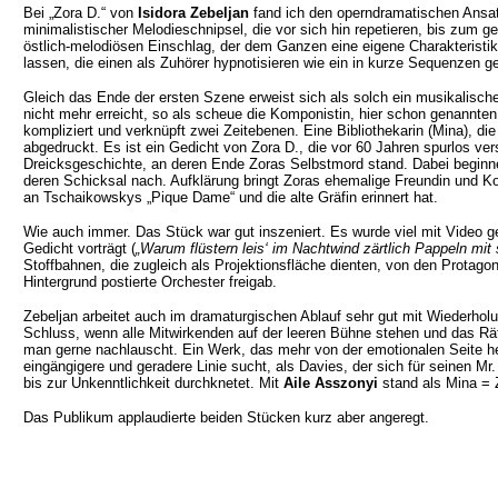
Bei „Zora D.“ von
Isidora Zebeljan
fand ich den operndramatischen Ansatz 
minimalistischer Melodieschnipsel, die vor sich hin repetieren, bis zum 
östlich-melodiösen Einschlag, der dem Ganzen eine eigene Charakteristik 
lassen, die einen als Zuhörer hypnotisieren wie ein in kurze Sequenzen g
Gleich das Ende der ersten Szene erweist sich als solch ein musikalisch
nicht mehr erreicht, so als scheue die Komponistin, hier schon genannten
kompliziert und verknüpft zwei Zeitebenen. Eine Bibliothekarin (Mina), d
abgedruckt. Es ist ein Gedicht von Zora D., die vor 60 Jahren spurlos ve
Dreicksgeschichte, an deren Ende Zoras Selbstmord stand. Dabei beginne
deren Schicksal nach. Aufklärung bringt Zoras ehemalige Freundin und Kon
an Tschaikowskys „Pique Dame“ und die alte Gräfin erinnert hat.
Wie auch immer. Das Stück war gut inszeniert. Es wurde viel mit Video g
Gedicht vorträgt (
„Warum flüstern leis‘ im Nachtwind zärtlich Pappeln mit
Stoffbahnen, die zugleich als Projektionsfläche dienten, von den Protago
Hintergrund postierte Orchester freigab.
Zebeljan arbeitet auch im dramaturgischen Ablauf sehr gut mit Wiederh
Schluss, wenn alle Mitwirkenden auf der leeren Bühne stehen und das Rä
man gerne nachlauscht. Ein Werk, das mehr von der emotionalen Seite her
eingängigere und geradere Linie sucht, als Davies, der sich für seinen 
bis zur Unkenntlichkeit durchknetet. Mit
Aile Asszonyi
stand als Mina = 
Das Publikum applaudierte beiden Stücken kurz aber angeregt.