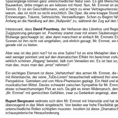
Spaziergänge können ganz unterschiedlicher Natur sein. Es gibt Mensche
Bauwerken, dritte mögen es am liebsten mit Hund. Nun, Mr. Emmet ist ein
Termin. Er ist ein Geschäftsmann, und er hetzt zu einer Vertragsunterzeic
warum, das ist nicht so recht ersichtlich. Die Oper, die eine knappe St
Erinnerungen, Träume, Sehnsüchte, Verzweiflungen. Schon zu Beginn fährt
Anfang an die Handlung auf den „Nullpunkt“ zu, während der Zug auf den
Interessant, dass
David Pountney
, der Verfasser des Librettos und Reg
Zu(g)spitzung gelungen ist. Pountney startet zwar mit einem Säuberungst
Blutwoge geschwappt ist, aber dann marschiert er einfach Mr. Emmets Eri
Szenen ist ihm nicht viel eingefallen, und ehrlich gesagt, Mr. Emmet, ein 
gerade viel zu bieten.
Aber was ist das jetzt nun? Ist es eine Satire? Ist es eine Metapher über
weit weniger pointiert und auf den dramatischen Effekt hin berechnet vo
wirklich schönen „Abgang“ bereitet, lädt zum Verweilen ein. Es ist fast 
man das, muss man das „ernst“ nehmen?
Ein wichtiges Element ist diese „Verhetztheit“ des armen Mr. Emmet, di
mit Aktentasche, der seine „ToDo-Listen“ heraushechelt während ihm ein
Perspektive. Getrieben und von Hitze-Phantasien geplagt. Ein Held und ein
musikalischen Mittel. Davies schwankt zwischen Sympathie für Mr. Emme
etwas schwarzhumorigen Plot an sich. Da gibt es einen Widerspruch, den 
„Mr. Emmet“ mit gemischten Gefühlen, zwar zu Gedanken angeregt, aber
Rupert Bergmann
widmete sich dem Mr. Emmet mit Intensität und hat 
überzeugend in das Werk eingebracht. Von beiden war hohe Flexibilität ge
unterschiedliche Rollen schlüpfen mussten. Insofern ist diese „Dramatisc
schauspielerische Herausforderung.