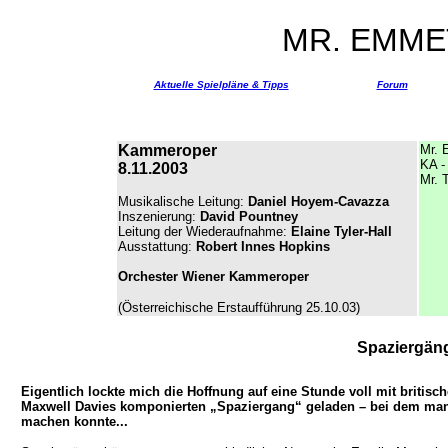
MR. EMME
Aktuelle Spielpläne & Tipps
Forum
Kammeroper
Mr. 
KA -
8.11.2003
Mr. 
Musikalische Leitung:
Daniel Hoyem-Cavazza
Inszenierung:
David Pountney
Leitung der Wiederaufnahme
:
Elaine Tyler-Hall
Ausstattung
:
Robert Innes Hopkins
Orchester Wiener Kammeroper
(Österreichische Erstaufführung 25.10.03)
Spaziergän
Eigentlich lockte mich die Hoffnung auf eine Stunde voll mit brit
Maxwell Davies komponierten „Spaziergang“ geladen – bei dem man 
machen konnte...