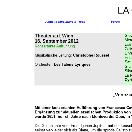
LA
Aktuelle Spielpläne & Tipps
Forum
Theater a.d. Wien
Gio
Merc
16. September 2012
Dian
Konzertante Aufführung
Cali
Linf
Musikalische Leitung:
Christophe Rousset
End
Sati
Orchester:
Les Talens Lyriques
Giun
Silv
La N
Cyri
Venezi
„
Mit einer konzertanten Aufführung von Francesco Cav
Ergänzung zur aktuellen szenischen Produktion von Cl
wurde 1651, nur elf Jahre nach Monteverdis Oper, in 
Die Geschichte vom Fremdgehen Jupiters mit der keusche
selbst verkleidet sich als Diana, um die spröde Calisto 