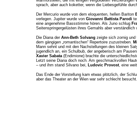
Marmorstelen, die mit einigen vergoldeten Verzierungen
sprach, aber auch koketter, wenn die Liebesgefühle durc
Der Mercurio wurde von dem eloquenten, hellen Bariton
verlegen. Jupiter wurde von
Giovanni Battista Parodi
te
eine angenehme Bassstimme hören. Als Juno schlug
Fr
Seitenspringergelüsten ihres Gemahls aber verständlich 
Die Diana der
Ann-Beth Solvang
zeigte sich zornig und 
dem gängigen „romantischen“ Repertoire zuzustreben.
Mi
Mann sehnt und mit den Nachstellungen des kleinen Sat
jugendlich an, ein Schulbub, der angeberisch am Pause
Xavier Sabata
(Endimione) brachte die unterschiedlichs
Letzt seine Diana doch noch. Am geschmackvollen Haut
– und ihm stand Silvano bei,
Ludovic Provost
, eine we
Das Ende der Vorstellung kam etwas plötzlich, der Schlus
aber das Theater an der Wien war sehr schlecht besucht