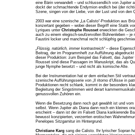
eine Bärin verwandelt – und schlussendlich von Jupiter 
dockt der schmachtende Endymion endlich bei (der richti
Szene, singen von der Liebe, von der Lust und von den Qua
2003 war eine szenische „La Calisto“-Produktion aus B
konzertant gegeben – wobei dieser Begriff eine Statik vor
Lyriques unter
Christophe Rousset
erweckten die Gesc
auch zu einem elegisch-seufzervollen Bühnenleben – je 
Faustini locker und manchmal recht schlüpfrig geschmie
„Flüssig, natürlich, immer kontrastreich“
– diese Eigensch
Beitrag, der im Programmheft zur Aufführung abgedruckt i
dieser Produktion: zum Beispiel das Falsett, das Jupiter
Rousset sind diese Passagen im Manuskript, das als Quell
junge Nymphe besetzt – und nicht als komische Alte.
Bei der Instrumentation hat er dem einfachen Stil vertrau
szenische Aufführungsserie von „Il ritorno d’Ulisse in pa
Produktionen recht schlank, kommt in der besonders klar
Begleitung der Singstimmen wird derart kammermusikalis
genussvollen Zuhören ein.
Wenn die Besetzung dann noch gut gewählt ist und vom T
selbst. Wenn Jupiter als Diana dann noch ein kleines ora
erscheint – dann ist der im Falsett Diana karikierend
bewusst konzipierten, verzerrten erotischen Wahrnehmu
Penelopes Sitzgarnitur im Hintergrund.
Christiane Karg
sang die Calisto. Ihr lyrischer Sopran ha