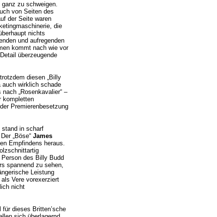
n ganz zu schweigen.
auch von Seiten des
auf der Seite waren
ketingmaschinerie, die
überhaupt nichts
nenden und aufregenden
rmen kommt nach wie vor
 Detail überzeugende
trotzdem diesen „Billy
a auch wirklich schade
 nach „Rosenkavalier“ –
r kompletten
t der Premierenbesetzung
stand in scharf
 Der „Böse“
James
hen Empfindens heraus.
lzschnittartig
r Person des Billy Budd
rs spannend zu sehen,
ängerische Leistung
als Vere vorexerziert
lich nicht
für dieses Britten’sche
llen sich überlagernd,