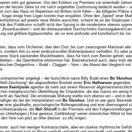
 waren sehr gut gewesen. Von den Kritiken zur Premiere vor eineinhalb Jahre
n der letzten Jahre ist mit solch ungeteilter Zustimmung bedacht worden – 
 sich das Haus im Repertoire mit Britten nicht füllen – die billigeren Plätze 
. Sogar einige freie Logen konnte man erspähen. Ohne den „Speed“ einer Mar
renrhythmus auf jeweils neue Werke ausrichtet, scheint da an der Staatsoper 
rität des Publikums schafft nicht den Sprung in die mindestens ebenso span
s „Rosenkavaliers“– und die dreitausendste Durchschnitts-Samstagabend-Ca
ung und größere Applausstärke, als so eine profunde und künstlerisch bis ins
ligten, dass vom Orchester, über den Chor, bis zum zwanzigsten Matrosen alle 
n, sondern ihm zu einer eindrucksvollen Bühnenpräsenz verhalfen. Es wäre j
sene Stück packenden Musiktheaters, dass für mich zum Besten gehört, was
 bleiben – die Opernbühne erklommen hat. Beeindruckend auch, dass trotz de
ischen Dreigestirns – Budd – Claggart – Vere – der Abend den Vergleich mi
e.
kontrastreicher angelegt – der burschikos-naive Billy Budd eines
Bo Skovhus
Weiß-Zeichnung“ der abgrundtiefen Bosheit eines
Eric Halfvarson
gegenüber.
imon Keenlyside
agierten da mehr aus einem Reservoir allgemeinmenschlic
schon metaphysischen Überhöhung der Charaktere, die das Ganze ein wenig ho
nicht als Nachteil. Die emotionale Wirkung stellte sich ebenso ein – und in de
altiger als bei der Interpretation von
Bo Skovhus
. Und es war ganz Besonde
er
eine glaubhafte, psychologische Rollengestaltung und eine überzeugend s
ichkeitsanalyse, die
Neil Shicoff
in der Premiere und den Folgevorstellungen 
htes Unterfangen.) Eine gewisse „Gefährdung“ seiner stimmlichen Mittel ist frei
 den Vere von jetzt an öfter (besser: zu oft) singen.
ter: auch hier weniger Kontrastschärfe, aber ein starkes rhythmische Gefühl 
 am Strand sich im Raum verläuft und bricht und anschwillt und verebbt, We