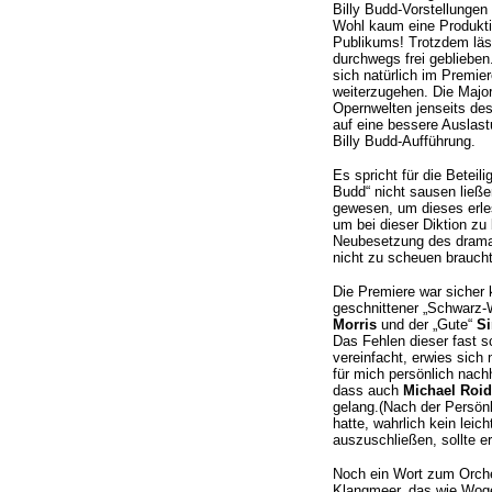
Billy Budd-Vorstellungen
Wohl kaum eine Produktio
Publikums! Trotzdem lässt
durchwegs frei geblieben
sich natürlich im Premie
weiterzugehen. Die Majo
Opernwelten jenseits de
auf eine bessere Auslast
Billy Budd-Aufführung.
Es spricht für die Betei
Budd“ nicht sausen ließe
gewesen, um dieses erle
um bei dieser Diktion zu
Neubesetzung des dramat
nicht zu scheuen braucht
Die Premiere war sicher 
geschnittener „Schwarz-
Morris
und der „Gute“
S
Das Fehlen dieser fast 
vereinfacht, erwies sich 
für mich persönlich nachh
dass auch
Michael Roid
gelang.(Nach der Persönl
hatte, wahrlich kein leic
auszuschließen, sollte er
Noch ein Wort zum Orches
Klangmeer, das wie Wogen