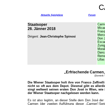
C
Aktuelle Spielpläne
Forum
Staatsoper
Carm
Micae
26. Jänner 2018
Frasq
Merc
Dirigent:
Jean-Christophe Spinosi
Don 
Escam
Zunig
Mo
ra
Danca
Reme
Lilla
„Erfrischende Carmen,
(Dominik 
Die Wiener Staatsoper holt ihre von Franco Zeffirell
nicht so oft aus dem Depot. Diesmal gibt es allerd
singt weltweit seinen ersten Don José in Wien, wie 
der Wiener Staatsoper nachgelesen werden kann.
Es ist also legitim, an dieser Stelle dem Don José der l
Carmen (der zweiten Aufführung dieser „Carmen“-Se