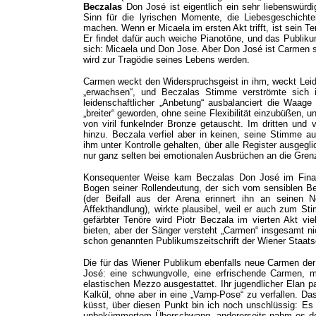
Beczalas
Don José ist eigentlich ein sehr liebenswürdig
Sinn für die lyrischen Momente, die Liebesgeschich
machen. Wenn er Micaela im ersten Akt trifft, ist sein T
Er findet dafür auch weiche Pianotöne, und das Publik
sich: Micaela und Don Jose. Aber Don José ist Carme
wird zur Tragödie seines Lebens werden.
Carmen weckt den Widerspruchsgeist in ihm, weckt Lei
„erwachsen“, und Beczalas Stimme verströmte sich i
leidenschaftlicher „Anbetung“ ausbalanciert die Waage
„breiter“ geworden, ohne seine Flexibilität einzubüßen, 
von viril funkelnder Bronze getauscht. Im dritten und 
hinzu. Beczala verfiel aber in keinen, seine Stimme a
ihm unter Kontrolle gehalten, über alle Register ausgeg
nur ganz selten bei emotionalen Ausbrüchen an die Gren
Konsequenter Weise kam Beczalas Don José im Finale
Bogen seiner Rollendeutung, der sich vom sensiblen B
(der Beifall aus der Arena erinnert ihn an seinen 
Affekthandlung), wirkte plausibel, weil er auch zum St
gefärbter Tenöre wird Piotr Beczala im vierten Akt viel
bieten, aber der Sänger versteht „Carmen“ insgesamt nic
schon genannten Publikumszeitschrift der Wiener Staats
Die für das Wiener Publikum ebenfalls neue Carmen der
José: eine schwungvolle, eine erfrischende Carmen, m
elastischen Mezzo ausgestattet. Ihr jugendlicher Elan 
Kalkül, ohne aber in eine „Vamp-Pose“ zu verfallen. Das
küsst, über diesen Punkt bin ich noch unschlüssig: Es 
unbekümmertem Überschwang, andererseits nahm es doch