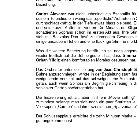
Beziehung.
Carlos Álavarez
war nicht unbedingt ein Escamillo für 
seinem Torerolied ein wenig das „sportliche“ Auftreten i
durchschlagskräftig, in der Tiefe etwas blass bleibend. E
und sein kurzer Auftritt im vierten. Die Micaela der
Olga
schattierten Soprans schon im ersten Akt aus. Ihre Stim
sich mit Beczalas Don José zu rührendem Gesang verein
einige unsaubere Höhen und eine flackrige Stimme merk
Was die weitere Besetzung betrifft, so sei noch ange
wieder trefflich auf die Bühne gestellt hat, dass
Simina
Orhan Yildiz
einen komfortablen Morales gesungen hat.
Das Orchester unter der Leitung von
Jean-Christoph 
Bühne anzuschmiegen, wirkte in der Begleitung starr, fas
weitgehende Verzicht auf das schwelgerische Auskosten
getan, auch wenn Spinosi am Beginn gleich feurig in di
schlanker Gerte vorwärtsgetrieben hat.
Die Inszenierung ist alt, aber in ihrem „Movie setting
zumindest solange man sich noch ein paar Statisten le
Volksopern-„Carmen“ und ihrer szenischen „Sparvariante“ 
Der Schlussapplaus erreichte die zehn Minuten Marke –
gut angekommen ist.