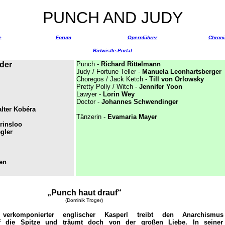
PUNCH AND JUDY
e
Forum
Opernführer
Chroni
Birtwistle-Portal
der
Punch -
Richard Rittelmann
Judy / Fortune Teller -
Manuela Leonhartsberger
Choregos / Jack Ketch -
Till von Orlowsky
Pretty Polly / Witch -
Jennifer Yoon
Lawyer -
Lorin Wey
Doctor -
Johannes Schwendinger
lter Kobéra
Tänzerin -
Evamaria Mayer
rinsloo
gler
en
„Punch haut drauf
“
(Dominik Troger)
s verkomponierter englischer Kasperl treibt den Anarchismu
uf die Spitze und träumt doch von der großen Liebe. In seiner