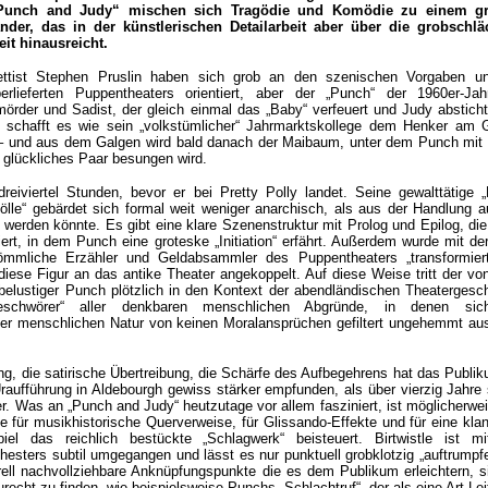
„Punch and Judy“ mischen sich Tragödie und Komödie zu einem gre
der, das in der künstlerischen Detailarbeit aber über die grobschlä
t hinausreicht.
brettist Stephen Pruslin haben sich grob an den szenischen Vorgaben 
erlieferten Puppentheaters orientiert, aber der „Punch“ der 1960er-Jah
örder und Sadist, der gleich einmal das „Baby“ verfeuert und Judy absticht
 schafft es wie sein „volkstümlicher“ Jahrmarktskollege dem Henker am 
“ – und aus dem Galgen wird bald danach der Maibaum, unter dem Punch mit 
s glückliches Paar besungen wird.
reiviertel Stunden, bevor er bei Pretty Polly landet. Seine gewalttätige „
lle“ gebärdet sich formal weit weniger anarchisch, als aus der Handlung a
 werden könnte. Es gibt eine klare Szenenstruktur mit Prolog und Epilog, die
ert, in dem Punch eine groteske „Initiation“ erfährt. Außerdem wurde mit der
mmliche Erzähler und Geldabsammler des Puppentheaters „transformier
iese Figur an das antike Theater angekoppelt. Auf diese Weise tritt der vo
elustiger Punch plötzlich in den Kontext der abendländischen Theatergesch
Beschwörer“ aller denkbaren menschlichen Abgründe, in denen sic
der menschlichen Natur von keinen Moralansprüchen gefiltert ungehemmt au
g, die satirische Übertreibung, die Schärfe des Aufbegehrens hat das Publik
raufführung in Aldebourgh gewiss stärker empfunden, als über vierzig Jahre 
. Was an „Punch and Judy“ heutzutage vor allem fasziniert, ist möglicherwei
be für musikhistorische Querverweise, für Glissando-Effekte und für eine klan
piel das reichlich bestückte „Schlagwerk“ beisteuert. Birtwistle ist m
hesters subtil umgegangen und lässt es nur punktuell grobklotzig „auftrumpfe
rell nachvollziehbare Anknüpfungspunkte die es dem Publikum erleichtern, s
echt zu finden, wie beispielsweise Punchs „Schlachtruf“, der als eine Art Lei