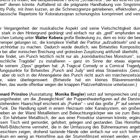
sperl“ dienen könnte. Auffallend ist die prägnante Handhabung von Singsti
etty Polly, mit ihren kurzen, an die Schmerzgrenze getriebenen, effektvollen „
klassische Repertoire für Koloratursopran schonungslos komprimiert und verd
er Vergangenheit der musikalische Aspekt und seine Vielschichtigkeit dur
 stark in den Hintergrund gedrängt und einfach nur als „grell“ empfunden w
schen Leitung unter
Walter Kobera
große Bedeutung zu, dem es trotz der be
eroper gelungen ist, die komplexe Vielfalt der Partitur „aufzudröseln“ und a
urchhörbar zu machen. Dadurch wurde deutlich, wie Birtwistles Kompositi
ei aller ironischen Brechung und grotesken Zuspitzung artifiziell überhöht, 
te findet, um Punch letztlich nicht nur als „komödiantisches Monstrum“, s
schliche Tragödie“ zu installieren – ganz im Sinne der etwas eigenwi
tle seinem „Opus“ gegeben hat: „A Tragical Comedy or a Comical Tragedy
fungspunkte für Birtwistles „Punch and Judy“ wird etwa Strawinskis „Gesc
 aber ob sich in der Ahnengalerie des Punch nicht auch ein märchenzeitsüc
te, wäre überlegenswert. (Birtwistle hat ein kleines Bläserensemb
en, das wurde offenbar wegen der knappen Platzverhältnisse unterlassen.)
nard Prinsloo
(Ausstattung:
Monika Biegler
) setzt auf temporeiches und p
ngstheater, um die „Beweglichkeit“ der Puppentheaterfiguren auf die Darstel
stehendem Haarschopf erscheint als „Punker“ – und das große „P“ auf seinem
Punk. Die Handlung spielt in einem Heizraum oder Kanalsystem, ein große
aneben an der Wand Metallleitern und Beleuchtungskörper wie sie zum Beisp
. Ein fahrbarer Metalltisch, der aus einer Prosektur stammen könnte, ergän
sem Tisch wird gemordet, gefoltert, gelegen und gestanden. Das Horrorflai
Weiß-Bildschirme vermehrt, die in der Umfassung des Bühnenraumes angeb
esichtern zeigen, drohend tastende Hände oder einfach nur vor sich hinfli
blikum ein wenig an Horrorfilme aus der Stummfilmzeit erinnert werden, um 