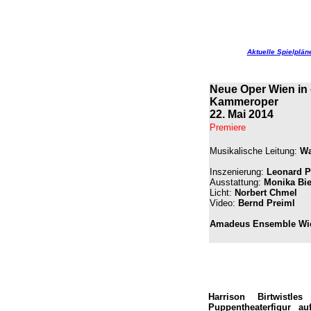
Aktuelle Spielplän
Neue Oper Wien in 
Kammeroper
22. Mai 2014
Premiere
Musikalische Leitung:
Wa
Inszenierung:
Leonard P
Ausstattung:
Monika Bie
Licht:
Norbert Chmel
Video:
Bernd Preiml
Amadeus Ensemble Wi
Harrison Birtwistle
Puppentheaterfigur a