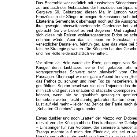
Das Ensemble war natürlich mit russischen Sängerinnen
auf und auch des Gebrauches der französischen Sprach
Gergievs 60. Geburtstag diesen Mai in London wur
Französisch der Sänger in einigen Rezensionen sehr bekr
Ekaterina Semenchuk
überhaupt noch auf die Aussprac
ihre gewagte, oberweitenbetonende Garderobe hat zu
gebracht: So viel Liebe! So viel Begehren! Und zugleich
sich diese mit Reizen wohlausgestattete Didon so sc
nehmen würde. Aber das ist eben ihr Schicksal, e
verletzlicher Darstellen, feinfühliger, aber das wäre 
falsche Strategie gewesen. Die Sängerin hat das Gesche
und ihre Rolle leidenschaftlich vermittelt.
Vor allem als Held wurde der Énée, gesungen von
Se
Krieger denn Liebhaber, seine hell gefärbte Sti
vorangestrecktes Schwert: sehr „slawisch“ vom Cha
Passagen. Überhaupt war der ganze Abend frei von „Sel
das Pathos zu schüren und ihren Tod zu inszenieren. I
gestähltem Sopran beschwor sie den Trojanern das dr
mimisch und gestisch erläuternd: statische Opernposen,
können, wenn sie so glaubhaft gesanglich gestüt
bemerkenswerten, leicht samtig gefärbten Bariton hören
Lust auf viel mehr – leider hat Berlioz der Partie nach 
„Schatten Chorèbes“ zugestanden.
Etwas dunkler und noch „satter“ der Mezzo von Didon
reizvoll von der Königin abhob.
Das karthagische Gefolge
– Einspringer für Yuri Vorobiev, der seinerseits wieder a
Tsanga machte auf mich den Eindruck, als sei er ver
Besetzung hatte mehr punktuelle Einsätze, wobei die