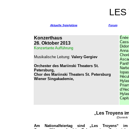
LES
Aktuelle Spielpläne
Forum
Konzerthaus
Énée
Cass
26. Oktober 2013
Dido
Konzertante Aufführung
Anna
Chor
Musikalische Leitung:
Valery Gergiev
Asca
Pant
Orchester des Mariinski Theaters St.
Narba
Petersburg,
Iopas
Chor des Mariinski Theaters St. Petersburg
Hécu
Wiener Singakademie,
Hylas
Priam
d’Hec
Hylas
Capit
Les Troyens i
„
(Dominik 
Am Nationalfeiertag sind „Les Troyens“ im 