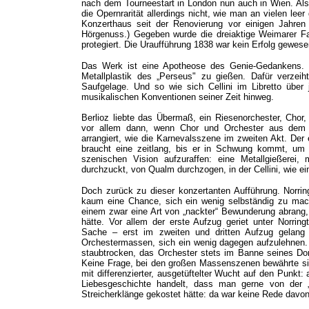
nach dem Tourneestart in London nun auch in Wien. Als 
die Opernrarität allerdings nicht, wie man an vielen lee
Konzerthaus seit der Renovierung vor einigen Jahre
Hörgenuss.) Gegeben wurde die dreiaktige Weimarer F
protegiert. Die Uraufführung 1838 war kein Erfolg gewese
Das Werk ist eine Apotheose des Genie-Gedankens. Al
Metallplastik des „Perseus" zu gießen. Dafür verzei
Saufgelage. Und so wie sich Cellini im Libretto über 
musikalischen Konventionen seiner Zeit hinweg.
Berlioz liebte das Übermaß, ein Riesenorchester, Chor,
vor allem dann, wenn Chor und Orchester aus dem 
arrangiert, wie die Karnevalsszene im zweiten Akt. Der e
braucht eine zeitlang, bis er in Schwung kommt, um 
szenischen Vision aufzuraffen: eine Metallgießerei,
durchzuckt, von Qualm durchzogen, in der Cellini, wie ein
Doch zurück zu dieser konzertanten Aufführung. Norring
kaum eine Chance, sich ein wenig selbständig zu mache
einem zwar eine Art von „nackter“ Bewunderung abrang
hätte. Vor allem der erste Aufzug geriet unter Norrin
Sache – erst im zweiten und dritten Aufzug gelang
Orchestermassen, sich ein wenig dagegen aufzulehnen.
staubtrocken, das Orchester stets im Banne seines Dom
Keine Frage, bei den großen Massenszenen bewährte si
mit differenzierter, ausgetüftelter Wucht auf den Punk
Liebesgeschichte handelt, dass man gerne von der „r
Streicherklänge gekostet hätte: da war keine Rede davon