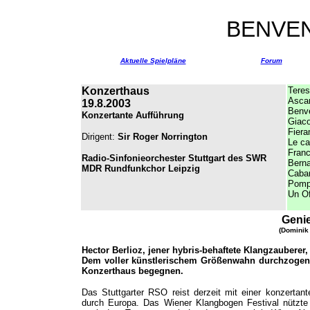
BENVEN
Aktuelle Spielpläne
Forum
Konzerthaus
Teres
Asca
19.8.2003
Benve
Konzertante Aufführung
Giac
Fier
Dirigent:
Sir Roger Norrington
Le ca
Fran
Radio-Sinfonieorchester Stuttgart des SWR
Bern
MDR Rundfunkchor Leipzig
Cabar
Pomp
Un Of
Genie
(Dominik 
Hector Berlioz, jener hybris-behaftete Klangzauberer,
Dem voller künstlerischem Größenwahn durchzogene
Konzerthaus begegnen.
Das Stuttgarter RSO reist derzeit mit einer konzertan
durch Europa. Das Wiener Klangbogen Festival nützte 