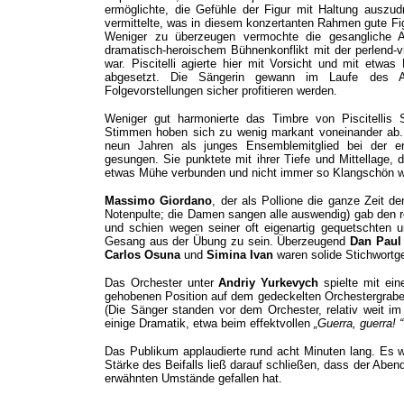
ermöglichte, die Gefühle der Figur mit Haltung auszud
vermittelte, was in diesem konzertanten Rahmen gute Fig
Weniger zu überzeugen vermochte die gesangliche 
dramatisch-heroischem Bühnenkonflikt mit der perlend-vi
war. Piscitelli agierte hier mit Vorsicht und mit etw
abgesetzt. Die Sängerin gewann im Laufe des Ab
Folgevorstellungen sicher profitieren werden.
Weniger gut harmonierte das Timbre von Piscitellis
Stimmen hoben sich zu wenig markant voneinander ab. N
neun Jahren als junges Ensemblemitglied bei der er
gesungen. Sie punktete mit ihrer Tiefe und Mittellage, 
etwas Mühe verbunden und nicht immer so Klangschön wi
Massimo Giordano
, der als Pollione die ganze Zeit de
Notenpulte; die Damen sangen alle auswendig) gab den r
und schien wegen seiner oft eigenartig gequetschten u
Gesang aus der Übung zu sein. Überzeugend
Dan Paul
Carlos Osuna
und
Simina Ivan
waren solide Stichwortg
Das Orchester unter
Andriy Yurkevych
spielte mit ein
gehobenen Position auf dem gedeckelten Orchestergraben
(Die Sänger standen vor dem Orchester, relativ weit im 
einige Dramatik, etwa beim effektvollen
„Guerra, guerra! “
Das Publikum applaudierte rund acht Minuten lang. Es w
Stärke des Beifalls ließ darauf schließen, dass der Abe
erwähnten Umstände gefallen hat.