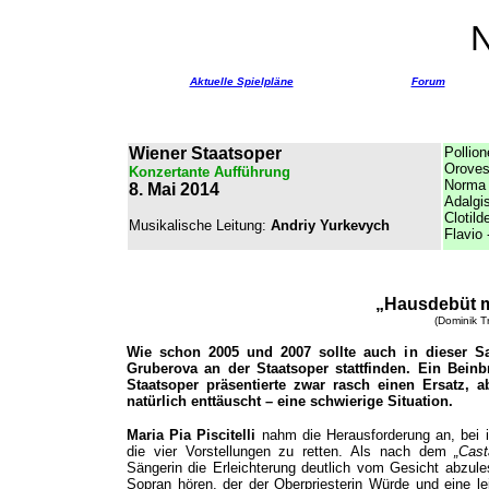
Aktuelle Spielpläne
Forum
Wiener Staatsoper
Pollion
Oroves
Konzertante Aufführung
Norma
8. Mai 2014
Adalgi
Clotild
Musikalische Leitung:
Andriy Yurkevych
Flavio
„
Hausdebüt
m
(Dominik T
Wie schon 2005 und 2007 sollte auch in dieser Sa
Gruberova an der Staatsoper stattfinden. Ein Bei
Staatsoper präsentierte zwar rasch einen Ersatz, 
natürlich enttäuscht – eine schwierige Situation.
Maria Pia Piscitelli
nahm die Herausforderung an, bei i
die vier Vorstellungen zu retten. Als nach dem
„Cast
Sängerin die Erleichterung deutlich vom Gesicht abzules
Sopran hören, der der Oberpriesterin Würde und eine le