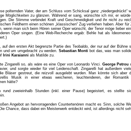
se polternden Vater, der am Schluss vom Schicksal ganz „niedergedrückt“ w
ige Möglichkeiten zu glänzen. Während er sang, wünschte ich mir, er würde
gen. Die Stimme verbindet Kraft und Geschmeidigkeit und ihr nicht zu reic
schen Feldherrn einen schönen „klassischen“ Zug verliehen haben. Aber für Z
ich, wenn man sich beim Hören seiner Oper wünscht, der Tenor möge lieber ei
nderen Oper singen. (Eine Web-Recherche ergab: Behle hat als Ideomeneo 
ert.)
, auf den ersten Akt begrenzte Partie des Teobaldo, der nur auf der Bühne 
ren und um umgebracht zu werden.
Sebastian Monti
bot das, was man solid
uf
Irini Karaianni
als Matilde zu.
lte Zingarelli so, als wäre es eine Oper von Leonardo Vinci.
George Petrou
d
ier, und sorgte wieder für viel Leidenschaft. Zingarelli hat außerdem vie
die Bläser gestreut, die reizvoll ausgelebt wurden. Man könnte sich aber 
arellis Musik in einer etwas weicheren, leuchtenderen, der Romantik
en hätte?
rund zweieinhalb Stunden (inkl. einer Pause) begeistert, es stellte si
in.
großen Angebot an hervorragenden Countertenören macht es Sinn, solche W
ie Chance, dass dabei ein Meisterwerk entdeckt wird, ist allerdings nicht seh