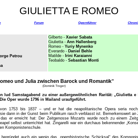
GIULIETTA E ROMEO
e
Forum
Opernführer
Chroni
Gilberto -
Xavier Sabata
Giulietta -
Ann Hallenberg
Romeo -
Yuriy Mynenko
Everardo -
Daniel Behle
Matilde
-
Irini Karaianni
orge Petrou
Teobaldo -
Sebastian Monti
na
omeo und Julia zwischen Barock und Romantik“
(Dominik Troger)
en lud Samstagabend zu einer außergewöhnlichen Rarität: „Giulietta 
 Die Oper wurde 1796 in Mailand uraufgeführt.
te von 1753 bis 1837 – und er hat die neapolitanische Opera seria noch
 sie dann in der Gunst beim Publikum rasch verblasst ist. Bemerkenswert an Z
r“, das er erreicht hat: Der Zeitgenosse Mozarts wurde noch zu einem Zei
Neapel selbst unterrichtet hat. Zingarelli war ein durchaus bekennender „Konse
lten Komponistenschule.
begründet auch ein wenig das „opernhistorische Schicksal“ des Komponis