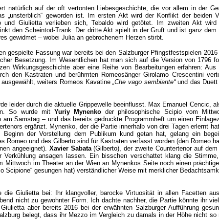
rt natürlich auf der oft vertonten Liebesgeschichte, die vor allem in der Ge
 „unsterblich“ geworden ist. Im ersten Akt wird der Konflikt der beiden 
 und Giulietta verlieben sich, Tebaldo wird getötet. Im zweiten Akt wird
rinkt den Scheintod-Trank. Der dritte Akt spielt in der Gruft und ist ganz dem 
es gewidmet – wobei Julia an gebrochenem Herzen stirbt.
en gespielte Fassung war bereits bei den Salzburger Pfingstfestspielen 201
eicher Besetzung. Im Wesentlichen hat man sich auf die Version von 1796 fo
urzen Wirkungsgeschichte aber eine Reihe von Bearbeitungen erfahren: Aus
rch den Kastraten und berühmten Romeosänger Girolamo Crescentini verto
ausgewählt, weiters Romeos Kavatine
„Che vago sembiante“
und das Duet
rde leider durch die aktuelle Grippewelle beeinflusst. Max Emanuel Cencic, 
en. So wurde mit
Yuriy Mynenko
der philosophische Scipio vom Mitt
o am Samstag – und das bereits gedruckte Programmheft um einen Einlageze
rtenors ergänzt. Mynenko, der die Partie innerhalb von drei Tagen erlernt hat
 Beginn der Vorstellung dem Publikum kund getan hat, gelang ein begei
des Romeo und des Gilberto sind für Kastraten verfasst worden (den Romeo h
nen angeeignet).
Xavier Sabata
(Gilberto), der zweite Countertenor auf de
 Verkühlung ansagen lassen. Ein bisschen verschattet klang die Stimme,
m Mittwoch im Theater an der Wien an Mynenkos Seite noch einen prächtige
lio Scipione“ gesungen hat) verständlicher Weise mit merklicher Bedachtsamk
 die Giulietta bei: Ihr klangvoller, barocke Virtuosität in allen Facetten au
nd nicht zu gewohnter Form. Ich dachte nachher, die Partie könnte ihr viel
 Giulietta aber bereits 2016 bei der erwähnten Salzburger Aufführung gesu
alzburg belegt, dass ihr Mezzo im Vergleich zu damals in der Höhe nicht so