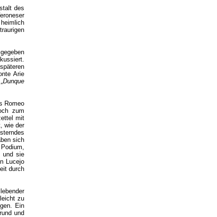
stalt des
Veroneser
 heimlich
traurigen
6 gegeben
kussiert.
 späteren
nte Arie
t
„Dunque
als Romeo
woch zum
ttel mit
, wie der
sterndes
aben sich
m Podium,
 und sie
n Lucejo
eit durch
slebender
leicht zu
ngen. Ein
 rund und