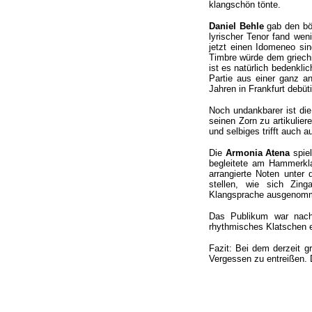
klangschön tönte.
Daniel Behle
gab den bö
lyrischer Tenor fand wen
jetzt einen Idomeneo sin
Timbre würde dem griechi
ist es natürlich bedenkl
Partie aus einer ganz a
Jahren in Frankfurt debüti
Noch undankbarer ist die
seinen Zorn zu artikulie
und selbiges trifft auch a
Die
Armonia Atena
spie
begleitete am Hammerklav
arrangierte Noten unter 
stellen, wie sich Zing
Klangsprache ausgenomm
Das Publikum war nach 
rhythmisches Klatschen e
Fazit: Bei dem derzeit 
Vergessen zu entreißen. D