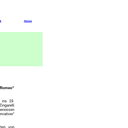
k
Home
e Romeo“
 ins 19.
ingarelli
tgenossen
rvativer“
ten, von