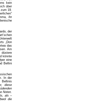
ens kein
sich über
e zum 19.
erlichen“
mma, ihr
ienische
ardo, der
art’schen
Unterwelt
rts „Don
(etwa das
eisen. Am
 düstere
nd könnte
Oper eine
d Bellini
ssischen
n. In der
Bellinis
e; diese
müdenden
he Noten.
ts, als –
bwol die