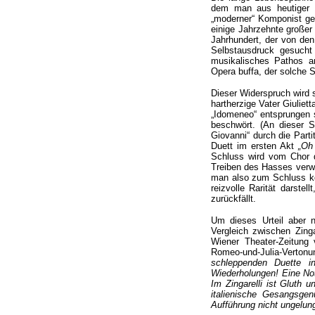
dem man aus heutiger S
„moderner“ Komponist ge
einige Jahrzehnte große
Jahrhundert, der von den
Selbstausdruck gesucht 
musikalisches Pathos a
Opera buffa, der solche 
Dieser Widerspruch wird s
hartherzige Vater Giuliett
„Idomeneo“ entsprungen s
beschwört. (An dieser S
Giovanni“ durch die Part
Duett im ersten Akt
„Oh 
Schluss wird vom Chor d
Treiben des Hasses verwe
man also zum Schluss kom
reizvolle Rarität darste
zurückfällt.
Um dieses Urteil aber n
Vergleich zwischen Zinga
Wiener Theater-Zeitung 
Romeo-und-Julia-Verto
schleppenden Duette i
Wiederholungen! Eine Not
Im Zingarelli ist Gluth u
italienische Gesangsge
Aufführung nicht ungelun