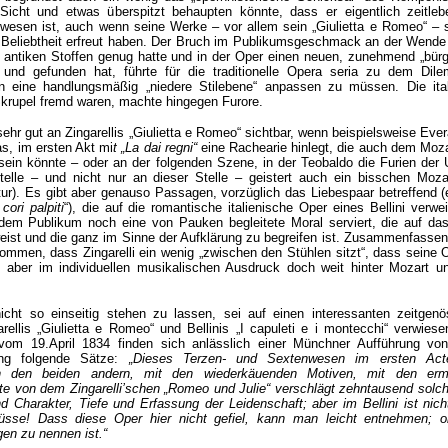
icht und etwas überspitzt behaupten könnte, dass er eigentlich zeitleb
wesen ist, auch wenn seine Werke – vor allem sein „Giulietta e Romeo“ – 
r Beliebtheit erfreut haben. Der Bruch im Publikumsgeschmack an der Wend
 antiken Stoffen genug hatte und in der Oper einen neuen, zunehmend „bürg
und gefunden hat, führte für die traditionelle Opera seria zu dem Dile
n eine handlungsmäßig „niedere Stilebene“ anpassen zu müssen. Die ital
Skrupel fremd waren, machte hingegen Furore.
ehr gut an Zingarellis „Giulietta e Romeo“ sichtbar, wenn beispielsweise Ever
as, im ersten Akt mi
t „La dai regni“
eine Rachearie hinlegt, die auch dem Moz
ein könnte – oder an der folgenden Szene, in der Teobaldo die Furien der 
telle – und nicht nur an dieser Stelle – geistert auch ein bisschen Moza
itur). Es gibt aber genauso Passagen, vorzüglich das Liebespaar betreffend 
cori palpiti
“), die auf die romantische italienische Oper eines Bellini verw
em Publikum noch eine von Pauken begleitete Moral serviert, die auf das
ist und die ganz im Sinne der Aufklärung zu begreifen ist. Zusammenfasse
men, dass Zingarelli ein wenig „zwischen den Stühlen sitzt“, dass seine 
llt, aber im individuellen musikalischen Ausdruck doch weit hinter Mozart un
icht so einseitig stehen zu lassen, sei auf einen interessanten zeitgenö
rellis „Giulietta e Romeo“ und Bellinis „I capuleti e i montecchi“ verwiese
vom 19.April 1834 finden sich anlässlich einer Münchner Aufführung von 
nung folgende Sätze:
„Dieses Terzen- und Sextenwesen im ersten Act
n den beiden andern, mit den wiederkäuenden Motiven, mit den er
e von dem Zingarelli’schen „Romeo und Julie“ verschlägt zehntausend solc
nd Charakter, Tiefe und Erfassung der Leidenschaft; aber im Bellini ist nich
nüsse! Dass diese Oper hier nicht gefiel, kann man leicht entnehmen; o
gen zu nennen ist.“