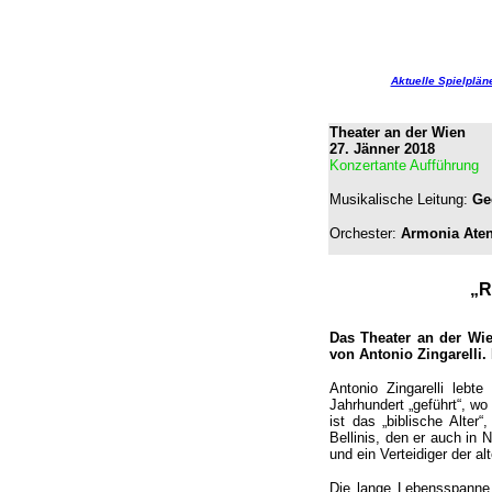
Aktuelle Spielplän
Theater an der Wien
27. Jänner 2018
Konzertante Aufführung
Musikalische Leitung:
Ge
Orchester:
Armonia Ate
„R
Das Theater an der Wi
von Antonio Zingarelli.
Antonio Zingarelli leb
Jahrhundert „geführt“, wo
ist das „biblische Alte
Bellinis, den er auch in 
und ein Verteidiger der a
Die lange Lebensspanne 