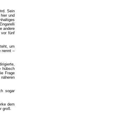
ird. Sein
 hier und
hhaltiges
ingarelli
ne andere
vor fünf
steht, um
e nennt –
irigierte,
le hübsch
die Frage
 näheren
ch sogar
erke dem
r groß.