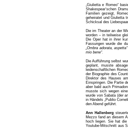
„Giulietta e Romeo“ basie
Shakespear’schen Dramas
Familien gezeigt, Romeo
geheiratet und Giulietta t
Schicksal des Liebespaar
Die im Theater an der Wi
worden – in teilweise gl
Die Oper hat in ihrer k
Fassungen wurde die du
„Ombra adorata, aspetta“
mio bene“
.
Die Aufführung selbst wu
geplant, musste absag
leidenschaftlichen Rome
der Biographie des Counte
Direktor des Hauses am
Einspringen. Die Partie 
aber bald auch Primadon
musste sich wegen einer
wurde von Sabata (der a
in Händels „Publio Corne
den Abend geführt.
Ann Hallenberg
steuerte
Mezzo fand an diesem Abe
hoch liegen. Sie hat die
Youtube-Mitschnitt aus S