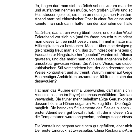
Ja, fragen darf man sich natürlich schon, warum man de
und ausfahrten nehmen mußte, von großen LKWs und son
Hoststessen geleitet, die man an neuralgischen Punkten 
Abend statt bei chinesischer Oper in einer Baugrube ve
konnte man sich dann, hatte man den Zielhafen der Hall
Natürlich, das ist ein wenig übertrieben, und zu den Woc
Feierabend vor sich hin (und frau/man braucht zumindest
man dieses Entree nicht bezeichnen. Immerhin hatte man 
Hilflosigkeiten zu bestaunen. Man ist über eine riesigen g
gleichzeitig freut man sich, das zumindest der einstens
Fassade zur Ringstraße hin "geopfert" worden ist. Allerd
gewesen, und das merkt man dann sehr angenehm bei der
umsetzbar gewesen wären. Die Art und Weise, wie diese r
kubistischen Stil verschrieben hat, der den dezenten b
Weise kontrastiert und auftrennt. Warum immer auf Geg
Ego heutiger Architekten unzumutbar, fühlten sie sich d
desavouiert?
Hat man das Äußere einmal überwunden, darf man sich i
Videoinstallation im Foyer) durchaus wohlfühlen. Das la
verwandelt. Die früher mehr behelfsmäßige Gerüstkonstruk
dessen höchste Höhen sogar ein Aufzug führt. Die Zugän
möglich. Die barocken Stilelemente des Saales blieben -
ersten Abend sehr gut bewährt hat, hilft der in diesem 
die Temperaturen waren angenehm, anfangs sogar etwas 
Die Vorstellung begann vor einem gut gefüllten, aber nic
Der erste Eindruck ist zwiespältig. China Restaurant-Atm