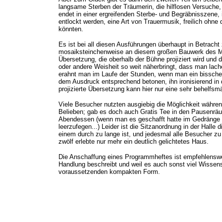
langsame Sterben der Träumerin, die hilflosen Versuche,
endet in einer ergreifenden Sterbe- und Begräbnisszene
entlockt werden, eine Art von Trauermusik, freilich ohne 
könnten.
Es ist bei all diesen Ausführungen überhaupt in Betracht
mosaiksteinchenweise an diesem großen Bauwerk des Mu
Übersetzung, die oberhalb der Bühne projiziert wird und
oder andere Weisheit so weit näherbringt, dass man lache
erahnt man im Laufe der Stunden, wenn man ein bisschen
dem Ausdruck entsprechend betonen, ihn ironisierend in 
projizierte Übersetzung kann hier nur eine sehr behelfsm
Viele Besucher nutzten ausgiebig die Möglichkeit währen
Belieben; gab es doch auch Gratis Tee in den Pausenräu
Abendessen (wenn man es geschafft hatte im Gedränge n
leerzufegen...) Leider ist die Sitzanordnung in der Hall
einem durch zu lange ist, und jedesmal alle Besucher 
zwölf erlebte nur mehr ein deutlich gelichtetes Haus.
Die Anschaffung eines Programmheftes ist empfehlenswer
Handlung beschreibt und weil es auch sonst viel Wissenswe
voraussetzenden kompakten Form.