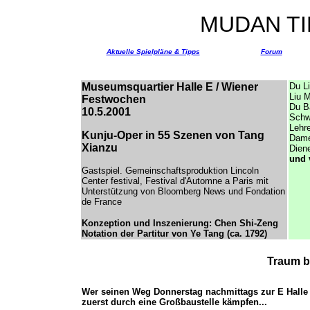
MUDAN TIN
Aktuelle Spielpläne & Tipps
Forum
Museumsquartier Halle E
/ Wiener
Du L
Liu 
Festwochen
Du B
10.5.2001
Schw
Lehre
Kunju-Oper in 55 Szenen von Tang
Dame
Xianzu
Diene
und 
Gastspiel. Gemeinschaftsproduktion Lincoln
Center festival, Festival d'Automne a Paris mit
Unterstützung von Bloomberg News und Fondation
de France
Konzeption und Inszenierung: Chen Shi-Zeng
Notation der Partitur von Ye Tang (ca. 1792)
Traum 
Wer seinen Weg Donnerstag nachmittags zur E Halle
zuerst durch eine Großbaustelle kämpfen...