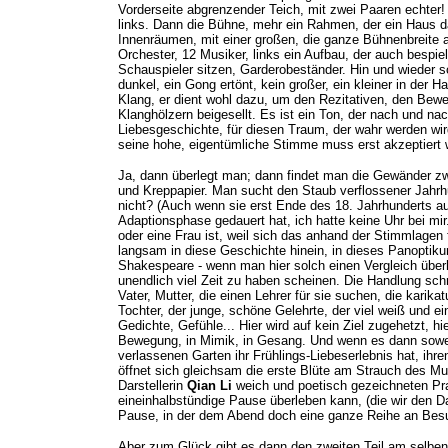
Vorderseite abgrenzender Teich, mit zwei Paaren echter!
links. Dann die Bühne, mehr ein Rahmen, der ein Haus da
Innenräumen, mit einer großen, die ganze Bühnenbreite
Orchester, 12 Musiker, links ein Aufbau, der auch bespiel
Schauspieler sitzen, Garderobeständer. Hin und wieder sc
dunkel, ein Gong ertönt, kein großer, ein kleiner in der H
Klang, er dient wohl dazu, um den Rezitativen, den Bew
Klanghölzern beigesellt. Es ist ein Ton, der nach und nac
Liebesgeschichte, für diesen Traum, der wahr werden wir
seine hohe, eigentümliche Stimme muss erst akzeptiert 
Ja, dann überlegt man; dann findet man die Gewänder zwar
und Kreppapier. Man sucht den Staub verflossener Jahrhu
nicht? (Auch wenn sie erst Ende des 18. Jahrhunderts au
Adaptionsphase gedauert hat, ich hatte keine Uhr bei mir
oder eine Frau ist, weil sich das anhand der Stimmlage
langsam in diese Geschichte hinein, in dieses Panoptik
Shakespeare - wenn man hier solch einen Vergleich überh
unendlich viel Zeit zu haben scheinen. Die Handlung sc
Vater, Mutter, die einen Lehrer für sie suchen, die karika
Tochter, der junge, schöne Gelehrte, der viel weiß und e
Gedichte, Gefühle... Hier wird auf kein Ziel zugehetzt, 
Bewegung, in Mimik, in Gesang. Und wenn es dann soweit
verlassenen Garten ihr Frühlings-Liebeserlebnis hat, ihre
öffnet sich gleichsam die erste Blüte am Strauch des M
Darstellerin
Qian Li
weich und poetisch gezeichneten Prac
eineinhalbstündige Pause überleben kann, (die wir den Da
Pause, in der dem Abend doch eine ganze Reihe an Be
Aber zum Glück gibt es dann den zweiten Teil am selben T