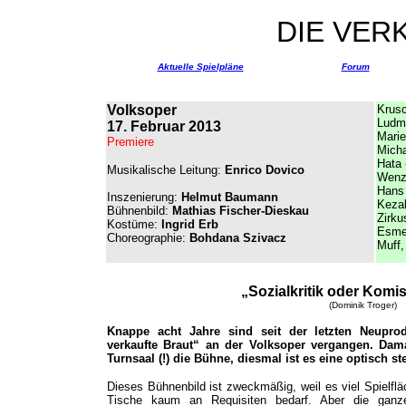
DIE VER
Aktuelle Spielpläne
Forum
Volksoper
Krusc
Ludmi
17. Februar 2013
Marie
Premiere
Mich
Hata
Musikalische Leitung:
Enrico Dovico
Wenz
Hans
Inszenierung:
Helmut Baumann
Keza
Bühnenbild:
Mathias Fischer-Dieskau
Zirku
Kostüme:
Ingrid Erb
Esme
Choreographie:
Bohdana Szivacz
Muff,
„
Sozialkritik oder Kom
(Dominik Troger)
Knappe acht Jahre sind seit der letzten Neupro
verkaufte Braut“ an der Volksoper vergangen. Dama
Turnsaal (!) die Bühne, diesmal ist es eine optisch s
Dieses Bühnenbild ist zweckmäßig, weil es viel Spielflä
Tische kaum an Requisiten bedarf. Aber die ganz