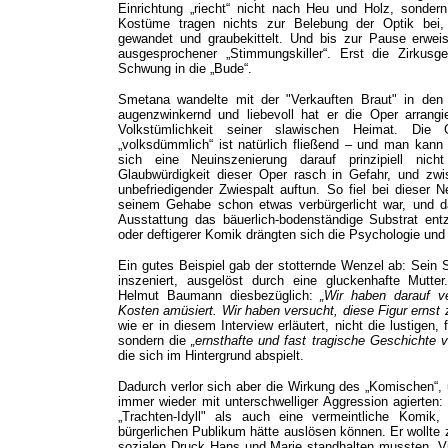
Einrichtung „riecht“ nicht nach Heu und Holz, sondern
Kostüme tragen nichts zur Belebung der Optik bei,
gewandet und graubekittelt. Und bis zur Pause erweist
ausgesprochener „Stimmungskiller“. Erst die Zirkusge
Schwung in die „Bude“.
Smetana wandelte mit der "Verkauften Braut" in den
augenzwinkernd und liebevoll hat er die Oper arrangie
Volkstümlichkeit seiner slawischen Heimat. Die 
„volksdümmlich“ ist natürlich fließend – und man kann
sich eine Neuinszenierung darauf prinzipiell nic
Glaubwürdigkeit dieser Oper rasch in Gefahr, und z
unbefriedigender Zwiespalt auftun. So fiel bei dieser 
seinem Gehabe schon etwas verbürgerlicht war, und d
Ausstattung das bäuerlich-bodenständige Substrat en
oder deftigerer Komik drängten sich die Psychologie und d
Ein gutes Beispiel gab der stotternde Wenzel ab: Sein 
inszeniert, ausgelöst durch eine gluckenhafte Mutt
Helmut Baumann diesbezüglich:
„Wir haben darauf v
Kosten amüsiert. Wir haben versucht, diese Figur erns
wie er in diesem Interview erläutert, nicht die lustigen,
sondern die
„ernsthafte und fast tragische Geschichte 
die sich im Hintergrund abspielt.
Dadurch verlor sich aber die Wirkung des „Komischen“,
immer wieder mit unterschwelliger Aggression agierten
„Trachten-Idyll" als auch eine vermeintliche Komik
bürgerlichen Publikum hätte auslösen können. Er wollte 
sozialen Druck
Hans und Marie standhalten mussten. Vie