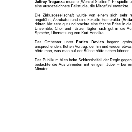
Jeffrey Treganza
musste „Wenzel-Stottern“. Er spielte u
eine ausgezeichnete Fallstudie, die Mitgefühl erweckte.
Die Zirkusgesellschaft wurde von einem sich sehr re
angeführt, Akrobaten und eine kokette Esmeralda (
Anit
dritten Akt sehr gut und brachte eine frische Brise in d
Ensemble, Chor und Tänzer fügten sich gut in die Au
Sprache, Übersetzung von Kurt Honolka.
Das Orchester unter
Enrico Dovico
begann grobsc
ansprechenden, flotten Vortrag, der hin und wieder etwas
hörte man, was man auf der Bühne hätte sehen können.
Das Publikum blieb beim Schlussbeifall der Regie gegenü
bedachte die Ausführenden mit einigem Jubel – bei e
Minuten.