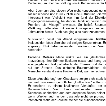
Publikum, um über die Stellung von Außenseitern in der
Aber Baumann ging diesen Weg nicht konsequent genug.
Riesenscheune und zurück blieb eine Aufführung, die 
interessant war. Vielleicht war ihm (und der Direk
Vorgängerinszenierung, bei der die Handlung deutlich mo
Premiere als Missgriff erwiesen. So beließ Bauma
Weltkrieg, zielte aber mit seiner Aussage und seiner 
Jahrhundert hinein. Auch das ging also nicht zusammen.
Musikalisch geriet der Abend einigermaßen.
Matthi
Indisposition böse Streiche bei einigen Spitzentönen. 
angesagt: Klink habe wegen der Erkrankung der Zweit
hinter sich.
Caroline Melzers
Marie wirkte wie ein „deutsches 
kratzbürstig. Ihre Stimme flackerte etwas und klang d
energiegeladen, fast pathetisch, der Charme und die Li
auf der Strecke. Das einfache Bauernmädchen, d
Menschenverstand seine Probleme löst, war hier schwer
Diese „Anschärfung“ der Charaktere zeigte sich stark 
war weit von einem gemütlichen „Buffo-Bass“ entfernt, 
Er tendierte zu einem knallharten Verkäufer, der 
Bauernschläue. Viel Humor verbreitete dieser
Schnapsausschenken aus dem doppelten Boden seiner A
wenn Winkler auch in der Basstiefe nicht so profund
intensiven Marie der Caroline Melzer die bühnenbeherrsc