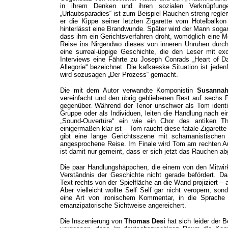
in ihrem Denken und ihren sozialen Verknüpfung
„Urlaubsparadies“ ist zum Beispiel Rauchen streng reglem
er die Kippe seiner letzten Zigarette vom Hotelbalko
hinterlässt eine Brandwunde. Später wird der Mann sogar
dass ihm ein Gerichtsverfahren droht, womöglich eine Mo
Reise ins Nirgendwo dieses von inneren Unruhen durchf
eine surreal-üppige Geschichte, die den Leser mit ex
Interviews eine Fährte zu Joseph Conrads „Heart of Da
Allegorie“ bezeichnet. Die kafkaeske Situation ist jed
wird sozusagen „Der Prozess“ gemacht.
Die mit dem Autor verwandte Komponistin
Susannah
vereinfacht und den übrig gebliebenen Rest auf sechs P
gegenüber. Während der Tenor unschwer als Tom identif
Gruppe oder als Individuen, leiten die Handlung nach ei
„Sound-Ouvertüre“ ein wie ein Chor des antiken T
einigermaßen klar ist – Tom raucht diese fatale Zigarette
gibt eine lange Gerichtsszene mit schamanistischen 
angesprochene Reise. Im Finale wird Tom am rechten Auge
ist damit nur gemeint, dass er sich jetzt das Rauchen a
Die paar Handlungshäppchen, die einem von den Mitwirk
Verständnis der Geschichte nicht gerade befördert. D
Text rechts von der Spielfläche an die Wand projiziert 
Aber vielleicht wollte Self Self gar nicht veropern, so
eine Art von ironischem Kommentar, in die Sprache
emanzipatorische Sichtweise angereichert.
Die Inszenierung von
Thomas Desi
hat sich leider der