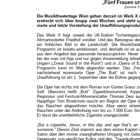
Fünf Frauen un
„
(Dominik T
Die Musiktheatertage Wien gehen derzeit im Werk X 
erstreckt sich über knapp zwei Wochen und steht u
vierte und letzte Vorstellung der Uraufführungsprod
Das Werk X liegt unweit der U6-Station Tschertegass
Altmannsdorfer Friedhof vorüber. Und das Betongrau de
ein fröhliches Bild in die Landschaft. Die Musikthe
Programm ist kreativ-ambitioniert, und deshalb ist es au
aus dem Angebot das passende herauszupicken. Heuer w
bei der man mit App und nur gegen Voranmeldung teilne
Ungarn („Great Sound in the Rush“) und in „Opera of E
Programm kann im Web abgerufen werden. Das „Festi
nachstehend rezensierte Oper „The Butt“ ist nach v
Uraufführung ist am 1. September über die Bühne gegan
Die Oper hat nichts mit dem Roman von Günter Grass zu 
Self. Übersetzt heißt „Butt“: Zigarettenstummel, Kipp
Regisseur und Festival-Mitveranstalter Thomas Desi auc
Hauptfigur Tom Brodzinski raucht am Beginn der Oper (u
das Rauchen abgewöhnen möchte. Aber wenn einem 
Rauchen unter der Androhung von bis zu 7.000 Euro Str
Er lässt die unentbehrliche Zigarette unangezündet.
„But a cigarette, Jesus, in this day and age that’s an o
someone.“
Dieses Zitat stammt aus dem ersten Kapitel d
Satire über den immer zwanghafteren Umgang mit Gebot
Gegensatz von westlicher Kultur und den „Traumkulturen“ 