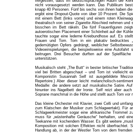
vergessen, dass im deutschsprachigen Raum die Ken
nicht vorausgesetzt werden kann. Das Publikum bes
knapp 40 Personen. Fünf bis sechs von ihnen haben die 
ergibt eine Dropout-Quote von über 10 Prozent. Die Spi
mit einem Bett (links vorne) und einem roten Kleinwa
theatralisch von seiner Zigarette Abschied nehmen und s
bisschen im Bett räkeln. Die fünf Frauenfiguren zei
autoerotischen Placement einer Schönheit auf der Kühler
tauchte sogar eine lederne Kniebundhose auf. Es stell
Frauen und Tom. Tom in ein plakativ bedrucktes „
gedemütigten Opfers gedrängt, weiblicher Selbstbewuss
Videoeinspielungen, die beispielsweise eine Autofahrt 
beitrugen. Drei Besucher durften auf der Spielfläch
unterstützen.
Musikalisch steht „The Butt“ in bester britischer Tradit
viel bei Britten abgeschaut – und Tom ist vielleicht 
Komponistin Susannah Self ist ausgebildete Mezzo
Repertoire.) Aber dieser leicht melancholisch-sentimen
Medaille: die andere setzt auf musikalische Satire. Auf 
hinunter ins Nagelbett der Ironie. Self reizt aber auc
Soprane manchmal in die Höhe und stellt auch Tom vor 
Das kleine Orchester mit Klavier, zwei Celli und umfang
zum Klatschen der Musiker zum Schlagwertakt). Für ar
Schlagwerkmeister sogar eine afrikanische Trommel zu
muss für „wüstenhafte Geräusche“ herhalten, und eine 
Teekanne mit kochendem Wasser. Es gibt weitere „musik
Komposition mit solchen Effekten nicht überfrachtet. Se
Handlung ab, in der der Westler Tom von dem fremden