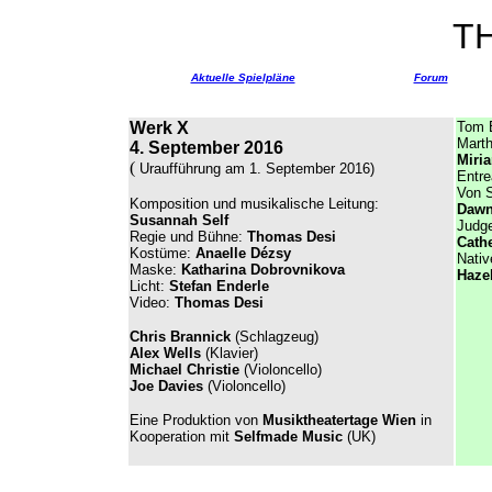
T
Aktuelle Spielpläne
Forum
Werk X
Tom B
Marth
4. September 2016
Miri
(
Uraufführung am 1. September 2016)
Entre
Von S
Komposition und musikalische Leitung:
Dawn
Susannah Self
Judge
Regie und Bühne:
Thomas Desi
Cath
Kostüme:
Anaelle Dézsy
Nativ
Maske:
Katharina Dobrovnikova
Haze
Licht:
Stefan Enderle
Video:
Thomas Desi
Chris Brannick
(Schlagzeug)
Alex Wells
(Klavier)
Michael Christie
(Violoncello)
Joe Davies
(Violoncello)
Eine Produktion von
Musiktheatertage Wien
in
Kooperation mit
Selfmade Music
(UK)