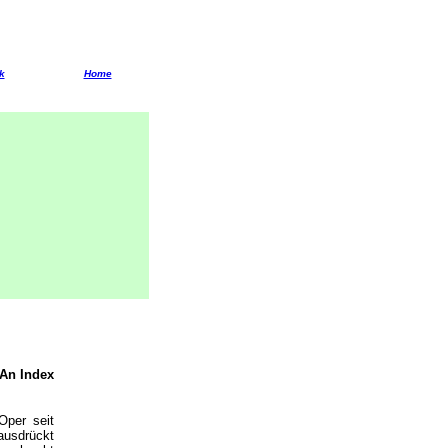
k
Home
„An Index
Oper seit
ausdrückt