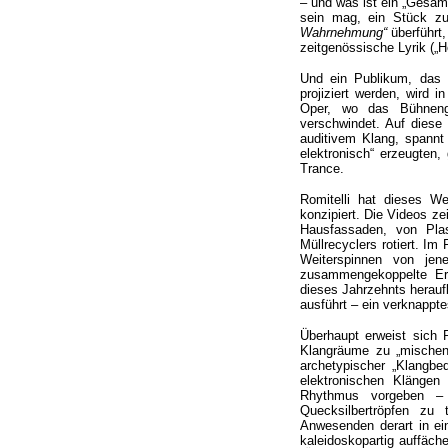
– und was ist ein „Gesam
sein mag, ein Stück z
Wahrnehmung“
überführt,
zeitgenössische Lyrik („H
Und ein Publikum, das s
projiziert werden, wird 
Oper, wo das Bühneng
verschwindet. Auf dies
auditivem Klang, spannt
elektronisch“ erzeugten
Trance.
Romitelli hat dieses W
konzipiert. Die Videos z
Hausfassaden, von Plas
Müllrecyclers rotiert. Im 
Weiterspinnen von jen
zusammengekoppelte Eri
dieses Jahrzehnts heraufb
ausführt – ein verknappte
Überhaupt erweist sich 
Klangräume zu „mischen“
archetypischer „Klangbed
elektronischen Klängen
Rhythmus vorgeben –
Quecksilbertröpfen zu 
Anwesenden derart in ei
kaleidoskopartig auffäch