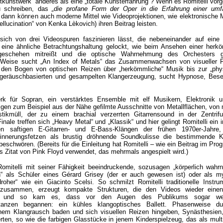
tkunstwerk“ anderes als eine „totale Kunsterfahrung“? Wenn es Romitelli vor
u schreiben, das
„die profane Form der Oper in die Erfahrung einer um
 dann können auch moderne Mittel wie Videoprojektionen, wie elektronische 
ellucination“ von Kenka Lèkovich) ihren Beitrag leisten.
ich von drei Videospuren faszinieren lässt, die nebeneinander auf eine
in eine ähnliche Betrachtungshaltung gelockt, wie beim Ansehen einer herk
eschehen mitreißt und die optische Wahrnehmung des Orchesters g
e Weise sucht „An Index of Metals“ das Zusammenwachsen von visueller 
 den Bogen von optischen Reizen über „herkömmliche“ Musik bis zur „phys
, geräuschbasierten und gesampelten Klangerzeugung, sucht Hypnose, Bese
erk für Sopran, ein verstärktes Ensemble mit elf Musikern, Elektronik 
eigen zum Beispiel aus der Nähe gefilmte Ausschnitte von Metallflächen, von
tikmüll, der zu einem brachial verzerrten Gitarrensound in der Zentrif
Finale treffen sich „Heavy Metal“ und „Klassik“ und hier gelingt Romitelli ein 
en saftigen E-Gitarren- und E-Bass-Klängen der frühen 1970er-Jahre,
nnerungsfetzen als brustig dröhnende Soundkulisse die bestimmende K
eschwören. (Bereits für die Einleitung hat Romitelli – wie ein Beitrag im Pr
s Zitat von Pink Floyd verwendet, das mehrmals angespielt wird.)
Romitelli mit seiner Fähigkeit beeindruckende, sozusagen „körperlich wahr
 als Schüler eines Gérard Grisey (der er auch gewesen ist) oder als my
roher“ wie ein Giacinto Scelsi. So schmilzt Romitelli traditionelle Instru
 zusammen, erzeugt kompakte Strukturen, die den Videos wieder eine
 und so kam es, dass vor den Augen des Publikums sogar weiß
tanzen begannen: ein kühles klangoptisches Ballett. Phasenweise du
nem Klangrausch baden und sich visuellen Reizen hingeben, Synästhesien,
erten, so wie die farbigen Glasstücke in jenem Kinderspielzeug, das als mul