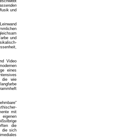
geschwebt
fassenden
Musik und
 Leinwand
ömmlichen
leichsam
Farbe und
ikalisch-
ssenheit,
und Video
 modernen
uge eines
intensives
 die wie
langfarbe
ogrammheft
nehmbare“
thischer-
mente mit
n eigenen
silbrige
rften die
 die sich
timediales