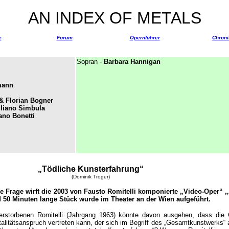
AN INDEX OF METALS
e
Forum
Opernführer
Chroni
Sopran -
Barbara Hannigan
mann
& Florian Bogner
liano Simbula
ano Bonetti
„Tödliche Kunsterfahrung“
(Dominik Troger)
se Frage wirft die 2003 von Fausto Romitelli komponierte „Video-Oper“ 
d 50 Minuten lange Stück wurde im Theater an der Wien aufgeführt.
erstorbenen Romitelli (Jahrgang 1963) könnte davon ausgehen, dass die 
alitätsanspruch vertreten kann, der sich im Begriff des „Gesamtkunstwerks“ 