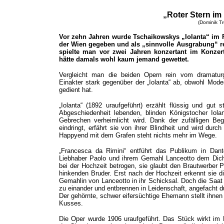
„
Roter Stern im
(Dominik Tr
Vor zehn Jahren wurde Tschaikowskys „Iolanta“ im 
der Wien gegeben und als „sinnvolle Ausgrabung“ r
spielte man vor zwei Jahren konzertant im Konzer
hätte damals wohl kaum jemand gewettet.
Vergleicht man die beiden Opern rein vom dramatur
Einakter stark gegenüber der „Iolanta“ ab, obwohl Modes
gedient hat.
„Iolanta“ (1892 uraufgeführt) erzählt flüssig und gut 
Abgeschiedenheit lebenden, blinden Königstocher Iola
Gebrechen verheimlicht wird. Dank der zufälligen Be
eindringt, erfährt sie von ihrer Blindheit und wird dur
Happyend mit dem Grafen steht nichts mehr im Wege.
„Francesca da Rimini“ entführt das Publikum in Dan
Liebhaber Paolo und ihrem Gemahl Lanceotto dem Dicht
bei der Hochzeit betrogen, sie glaubt den Brautwerber 
hinkenden Bruder. Erst nach der Hochzeit erkennt sie 
Gemahlin von Lanceotto in ihr Schicksal. Doch die Saat
zu einander und entbrennen in Leidenschaft, angefacht 
Der gehörnte, schwer eifersüchtige Ehemann stellt ihnen
Kusses.
Die Oper wurde 1906 uraufgeführt. Das Stück wirkt im 