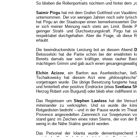
So blieben die Rollenportraits nüchtern und hinter dem 
Saimir Pirgu
hat mit dem Grafen Gottfried von Vaudémo
unternommen. Der vor wenigen Jahren noch sehr lyrisch
hat Pirgu an der Staatsoper einen bemerkenswerten Do
er sich meiner Meinung nach stets am Limit. Beide Par
geringer Strahl- und Durchsetzungskraft. Pirgu hat s
respektabel durchgehalten. Aber die Frage, ob diese 
erlaubt.
Die beeindruckendste Leistung bot an diesem Abend
D
Belosselski hat die Partie schon bei der erwähnten 
Bereits damals war sein kräftiger, etwas rauher Bas
mächtigem Grimm und gab auch einen gesangesgewaltige
Elchin Azizov
, ein Bariton aus Aserbeidschan, ließ
Tschaikowsky hat diesem Arzt eine „philosophische“
vorgetragen wurde. Die übrige Besetzung fungierte haup
und hinterließ eher positive Eindrücke (etwa
Svetlana Sh
Herzog Robert von Burgund) oder blieb eher indifferent in
Das Regieteam um
Stephen Lawless
hat der Versuc
miteinander zu verknüpfen. Und so wurde die könig
Rotgardisten bedroht – und in der Pause wurde im Theat
Provence angesiedelten Zarenreich zur Sowjetunion vo
stand ganz im Zeichen eines roten Sterns, der von der 
wenig in die Nähe Stalins gerückt worden.
Das Personal der lolanta wurde dementsprechend 