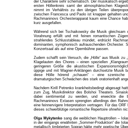
der Charaktere sehr schematisch. Der musikalisch ergieb
ersten Höllenkreis samt der atmosphärischen Klage
nimmt im Verhältnis zu den übrigen Teilen überproport
zwischen Francesca und Paolo ist knapper gehalten und 
Rachmaninovs Orchesterapparat kaum eine Chance haben
kurz ausgefallen.
Während sich bei Tschaikowsky die Musik gleichsam d
Vorahnung erfüllt und mit feinen romantischen Zügen
strahlendes Schlusstableau mündet, erdrückt Rachm
dominanten, symphonisch aufrauschenden Orchester. Sc
Konzertsaal als auf eine Opernbühne passen.
Zudem schafft sein Versuch, die „Hölle“ aus Musik zu
Klagelauten des Chores – einen speziellen „Klangrau
geringeren Größe die akustischen Expansionsmöglic
üppige und mit Wagner-Anklängen durchsetzte Musik b
diese Hölle hörend „schauen“ – eine szenische U
dramaturgischen Schwächen des stark oratorienhaft ang
Nachdem Kirill Petrenko krankheitsbedingt abgesagt hat
zum Zug, Musikdirektor des Bolshoi Theaters. Sinaisk
dabei sentimental zu werden, und erweckte die 
Rachmaninovs Extasen sprengten allerdings den Rahm
eine feinnervigere Interpretation vertragen. Für das O
dieses schwerblütige romantische Repertoire ohnehin nic
Olga Mykytenko
sang die weiblichen Hauptrollen – Iol
in der eingangs erwähnten „Sommer-Produktion“ die Iolan
metallisch timbrierten Sopran hätte mehr poetische Übe