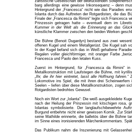
zaristische Gesellschaft der bedrückenden Sowjetherrsc
barg allerdings eine gewisse Inkonsequenz – denn muss
Hintergrund der „Francesca“ nicht wie das Paradies ers
Iolanta durch das Auftreten der Rotgardisten, die das 
Finale der „Francesca da Rimini“ legte sich Francesca w
Prinzessin getragen hatte – eventuell dem im Libret
Kummer in der Welt als die Erinnerung an das Glück
künstliche Klammer zwischen den beiden Werken gesch
Die Bühne (Benoit Dugardyn) bestand aus zwei wesentl
offenen Kugel und einem Metallgerüst. Die Kugel sah v
In der Kugel befand sich das in Weiß gehaltene Paradie
Regalen voller gleichförmiger, mit oranger Farbe „ber
Francesca und Paolo den letalen Kuss.
Zuerst im Hintergrund, für „Francesca da Rimini“ in
Metallkonstruktion mit Laufstegen die Bühne, mit kyri
„Ihr, die ihr hier eintretet, lasst alle Hoffnung fahren.“
Z
Lokomotive ins Spiel, die mit ihren drei Scheinwerfern
Seelen – liefen über diese Metallkonstruktion, zogen si
Rotgardisten bedrohtes Gewusel.
Noch ein Wort zur „Iolanta“: Die weiß ausgekleidete Kug
nach der Heilung der Prinzessin mit kitschigen rosa, gr
Iolantas symbolisierte. Der langlaufschibewehrte Au
Burgund entbehrte nicht einer gewissen Komik. Zur Stärk
seine Mathilde erinnerte, die balletös über die Bühne ta
im Sinne eines ironisierenden Märchenkommentars. Später
Das Publikum nahm die Inszenierung mit Gelassenhei