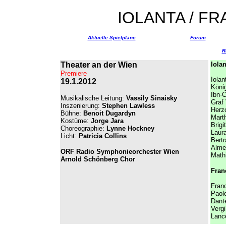
IOLANTA / FR
Aktuelle Spielpläne
Forum
R
Theater an der Wien
Iolan
Premiere
Iolan
19.1.2012
Köni
Ibn-C
Musikalische Leitung:
Vassily Sinaisky
Graf
Inszenierung:
Stephen Lawless
Herz
Bühne:
Benoit Dugardyn
Mart
Kostüme:
Jorge Jara
Brigi
Choreographie:
Lynne Hockney
Laur
Licht:
Patricia Collins
Bertr
Alme
ORF Radio Symphonieorchester Wien
Mathi
Arnold Schönberg Chor
Fran
Fran
Paol
Dant
Vergi
Lanc