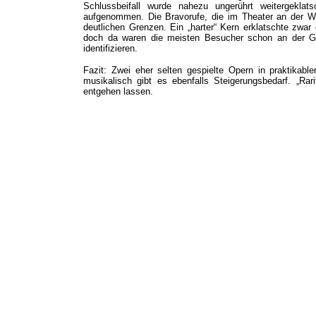
Schlussbeifall wurde nahezu ungerührt weitergekla
aufgenommen. Die Bravorufe, die im Theater an der Wien
deutlichen Grenzen. Ein „harter“ Kern erklatschte zw
doch da waren die meisten Besucher schon an der Ga
identifizieren.
Fazit: Zwei eher selten gespielte Opern in praktikabl
musikalisch gibt es ebenfalls Steigerungsbedarf. „Rar
entgehen lassen.