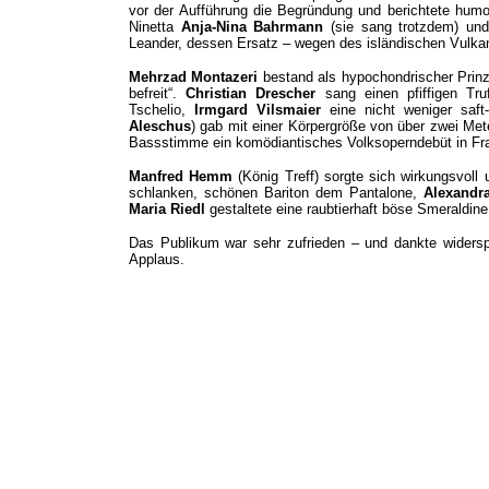
vor der Aufführung die Begründung und berichtete hum
Ninetta
Anja-Nina Bahrmann
(sie sang trotzdem) und
Leander, dessen Ersatz – wegen des isländischen Vulkan
Mehrzad Montazeri
bestand als hypochondrischer Prinz
befreit“.
Christian Drescher
sang einen pfiffigen Tru
Tschelio,
Irmgard Vilsmaier
eine nicht weniger saft
Aleschus
) gab mit einer Körpergröße von über zwei M
Bassstimme ein komödiantisches Volksoperndebüt in Fra
Manfred Hemm
(König Treff) sorgte sich wirkungsvol
schlanken, schönen Bariton dem Pantalone,
Alexandr
Maria Riedl
gestaltete eine raubtierhaft böse Smeraldine
Das Publikum war sehr zufrieden – und dankte widersp
Applaus.