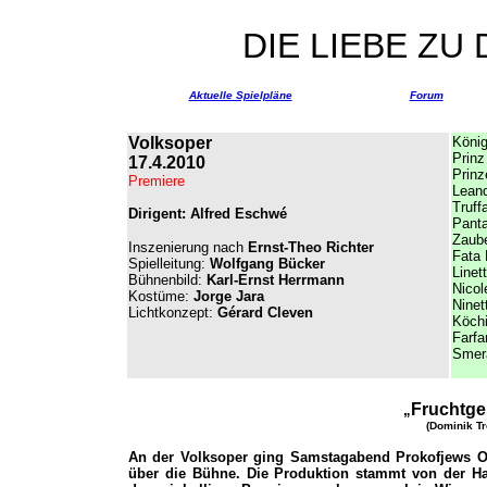
DIE LIEBE ZU
Aktuelle Spielpläne
Forum
Volksoper
König
Prinz
17.4.2010
Prinz
Premiere
Lean
Truff
Dirigent: Alfred Eschwé
Panta
Zaube
Inszenierung nach
Ernst-Theo Richter
Fata 
Spielleitung:
Wolfgang Bücker
Linet
Bühnenbild:
Karl-Ernst Herrmann
Nicol
Kostüme:
Jorge Jara
Ninet
Lichtkonzept:
Gérard Cleven
Köchi
Farfa
Smer
Fruchtg
„
(Dominik Tr
An der Volksoper ging Samstagabend Prokofjews O
über die Bühne. Die Produktion stammt von der Ha