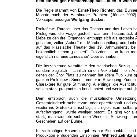
dem einhelligen Premierenapplaus – auch in Wien erf
Die Regie stammt von
Ernst-Theo Richter
, das Bühne
Monate nach der Hamburger Premiere (Jänner 2002) v
Volksoper besorgte
Wolfgang Bücker
.
Prokofjews Parabel über das Theater und das Leben ba
Prolog wird die Frage gestellt, was ein Theaterstück
Liebe zu den drei Organgen“ entpuppt sich als groteske
gehalten, voller „Action“ mit Märchenhandlung und Lieb
auf das klassische Theater des 19. Jahrhunderts, bei
bekanntlich schon „passiert“. Trotzdem – so kann ma
eigentlich nur eine „amüsante“ Oper schreiben.
Die Inszenierung vermittelte den satirischen Bezug – 
sondern zugleich – ähnlich einem Vexierbild – ein An
denen der Chor Platz zu nehmen hat (dem Publikum spi
ganz in Prokofjews Sinne – immer in Bewegung. Zudem 
Charaktere für gute Stimmung. Allerdings, die Ausricht
schien stark pragmatisch konditioniert und weniger auf „
Dem entsprach auch die muskalische Umsetzun
Gesamteindruck mehr revue- oder operettenhaft und etwa
wieder ins Groteske umschlägt, sich gleichsam selbst pe
aufschwingend, wurde weniger betont. Es ging vor all
stark, man widmete sich dem Werk mit Schwung – un
Geschehen auf der Bühne.
Im vielköpfigen Ensemble gab es nur Pluspunkte – und s
Produktion einfügenden Einspringer:
Wilfried Zelinka
a