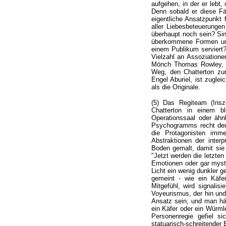
aufgehen, in der er lebt
Denn sobald er diese Fäls
eigentliche Ansatzpunkt
aller Liebesbeteuerungen
überhaupt noch sein? Sin
überkommene Formen und
einem Publikum serviert
Vielzahl an Assoziatione
Mönch Thomas Rowley, d
Weg, den Chatterton zur
Engel Aburiel, ist zugl
als die Originale.
(5) Das Regiteam (Insz
Chatterton in einem b
Operationssaal oder ähnl
Psychogramms recht deut
die Protagonisten imme
Abstraktionen der inter
Boden gemalt, damit sie
"Jetzt werden die letzten
Emotionen oder gar myst
Licht ein wenig dunkler ge
gemeint - wie ein Käfe
Mitgefühl, wird signalis
Voyeurismus, der hin und 
Ansatz sein, und man hät
ein Käfer oder ein Würml
Personenregie gefiel si
statuarisch-schreitender 