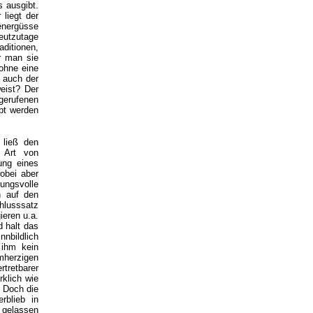
s ausgibt.
 liegt der
energüsse
heutzutage
aditionen,
r man sie
ohne eine
 auch der
eist? Der
gerufenen
bt werden
 ließ den
 Art von
ung eines
obei aber
ungsvolle
n auf den
hlusssatz
ieren u.a.
 halt das
nnbildlich
 ihm kein
mherzigen
rtretbarer
klich wie
. Doch die
rblieb in
n gelassen