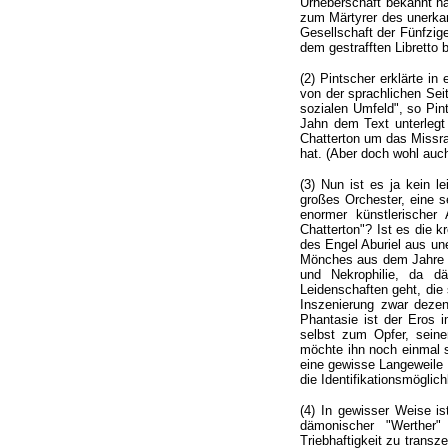
Urheberschaft bekannt hat
zum Märtyrer des unerkan
Gesellschaft der Fünfzig
dem gestrafften Libretto 
(2) Pintscher erklärte in
von der sprachlichen Sei
sozialen Umfeld", so Pin
Jahn dem Text unterlegt
Chatterton um das Missra
hat. (Aber doch wohl auc
(3) Nun ist es ja kein l
großes Orchester, eine se
enormer künstlerischer
Chatterton"? Ist es die k
des Engel Aburiel aus une
Mönches aus dem Jahre 14
und Nekrophilie, da d
Leidenschaften geht, die
Inszenierung zwar dezen
Phantasie ist der Eros im
selbst zum Opfer, sein
möchte ihn noch einmal s
eine gewisse Langeweile 
die Identifikationsmögli
(4) In gewisser Weise i
dämonischer "Werther" 
Triebhaftigkeit zu transz