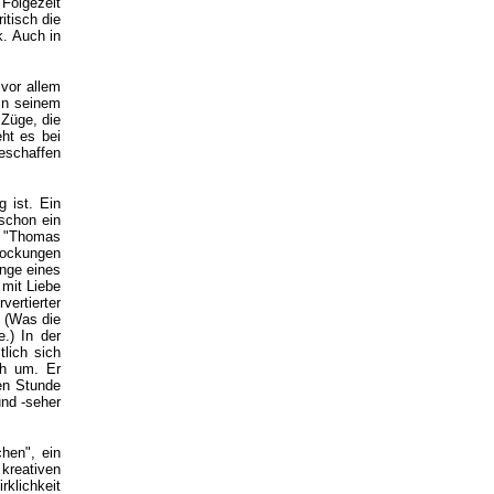
 Folgezeit
itisch die
. Auch in
 vor allem
 in seinem
 Züge, die
ht es bei
geschaffen
g ist. Ein
 schon ein
e "Thomas
rlockungen
enge eines
 mit Liebe
rtierter
 (Was die
.) In der
tlich sich
ch um. Er
ben Stunde
und -seher
hen", ein
kreativen
rklichkeit