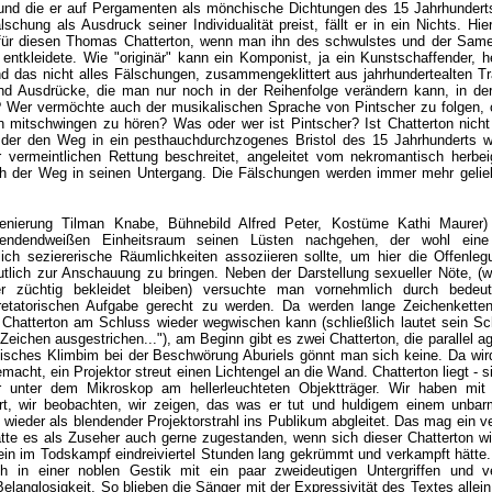
, und die er auf Pergamenten als mönchische Dichtungen des 15 Jahrhundert
chung als Ausdruck seiner Individualität preist, fällt er in ein Nichts. Hier
 für diesen Thomas Chatterton, wenn man ihn des schwulstes und der Sam
 entkleidete. Wie "originär" kann ein Komponist, ja ein Kunstschaffender, 
d das nicht alles Fälschungen, zusammengeklittert aus jahrhundertealten Tr
 Ausdrücke, die man nur noch in der Reihenfolge verändern kann, in de
? Wer vermöchte auch der musikalischen Sprache von Pintscher zu folgen, 
n mitschwingen zu hören? Was oder wer ist Pintscher? Ist Chatterton nicht
er den Weg in ein pesthauchdurchzogenes Bristol des 15 Jahrhunderts w
 vermeintlichen Rettung beschreitet, angeleitet vom nekromantisch herbei
eich der Weg in seinen Untergang. Die Fälschungen werden immer mehr gelie
enierung Tilman Knabe, Bühnebild Alfred Peter, Kostüme Kathi Maurer)
lendendweißen Einheitsraum seinen Lüsten nachgehen, der wohl eine
ich seziererische Räumlichkeiten assoziieren sollte, um hier die Offenleg
lich zur Anschauung zu bringen. Neben der Darstellung sexueller Nöte, (w
r züchtig bekleidet bleiben) versuchte man vornehmlich durch bedeut
pretatorischen Aufgabe gerecht zu werden. Da werden lange Zeichenkette
 Chatterton am Schluss wieder wegwischen kann (schließlich lautet sein Sc
 Zeichen ausgestrichen..."), am Beginn gibt es zwei Chatterton, die parallel ag
isches Klimbim bei der Beschwörung Aburiels gönnt man sich keine. Da wird
macht, ein Projektor streut einen Lichtengel an die Wand. Chatterton liegt - si
r unter dem Mikroskop am hellerleuchteten Objektträger. Wir haben mit
iert, wir beobachten, wir zeigen, das was er tut und huldigem einem unbar
wieder als blendender Projektorstrahl ins Publikum abgleitet. Das mag ein ve
te es als Zuseher auch gerne zugestanden, wenn sich dieser Chatterton wir
ein im Todskampf eindreiviertel Stunden lang gekrümmt und verkampft hätte
ch in einer noblen Gestik mit ein paar zweideutigen Untergriffen und ve
Belanglosigkeit. So blieben die Sänger mit der Expressivität des Textes allei