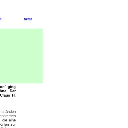
k
Home
ton" ging
hne. Der
 Claus H.
Umständen
bgenommen
 die eine
ürfen zur