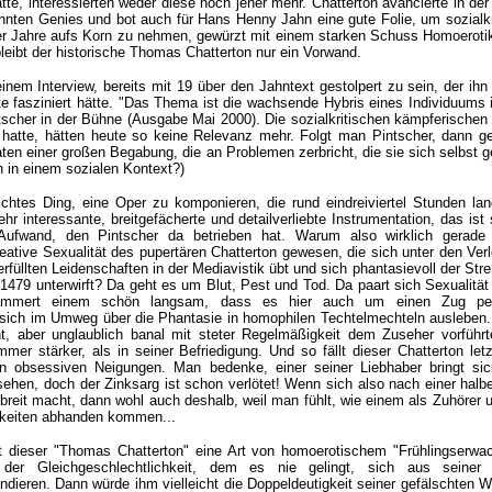
te, interessierten weder diese noch jener mehr. Chatterton avancierte in der
nten Genies und bot auch für Hans Henny Jahn eine gute Folie, um sozialkr
er Jahre aufs Korn zu nehmen, gewürzt mit einem starken Schuss Homoerotik
bleibt der historische Thomas Chatterton nur ein Vorwand.
 einem Interview, bereits mit 19 über den Jahntext gestolpert zu sein, der ihn
te fasziniert hätte. "Das Thema ist die wachsende Hybris eines Individuums
tscher in der Bühne (Ausgabe Mai 2000). Die sozialkritischen kämpferischen
 hatte, hätten heute so keine Relevanz mehr. Folgt man Pintscher, dann ge
ten einer großen Begabung, die an Problemen zerbricht, die sie sich selbst 
h in einem sozialen Kontext?)
eichtes Ding, eine Oper zu komponieren, die rund eindreiviertel Stunden lan
hr interessante, breitgefächerte und detailverliebte Instrumentation, das ist
 Aufwand, den Pintscher da betrieben hat. Warum also wirklich gerad
reative Sexualität des pupertären Chatterton gewesen, die sich unter den Ve
rfüllten Leidenschaften in der Mediavistik übt und sich phantasievoll der Str
79 unterwirft? Da geht es um Blut, Pest und Tod. Da paart sich Sexualität
ämmert einem schön langsam, dass es hier auch um einen Zug perve
 sich im Umweg über die Phantasie in homophilen Techtelmechteln ausleben.
t, aber unglaublich banal mit steter Regelmäßigkeit dem Zuseher vorführte
mer stärker, als in seiner Befriedigung. Und so fällt dieser Chatterton letz
en obsessiven Neigungen. Man bedenke, einer seiner Liebhaber bringt si
ehen, doch der Zinksarg ist schon verlötet! Wenn sich also nach einer hal
breit macht, dann wohl auch deshalb, weil man fühlt, wie einem als Zuhörer 
chkeiten abhanden kommen...
st dieser "Thomas Chatterton" eine Art von homoerotischem "Frühlingserwac
der Gleichgeschlechtlichkeit, dem es nie gelingt, sich aus seiner 
endieren. Dann würde ihm vielleicht die Doppeldeutigkeit seiner gefälschten Wi