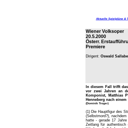
Aktuelle Spielpläne & 
Wiener Volksoper
20.5.2000
Österr. Erstaufführ
Premiere
Dirigent:
Oswald Sallabe
In diesem Fall trifft 
vor zwei Jahren an d
Komponist, Matthias Pi
Henneberg nach einem S
(Dominik Troger)
(1) Die Hauptfigur des S
(Selbstmord?), nachdem 
hatte - gerade 17 Jahre 
Zeitlang für authentisc