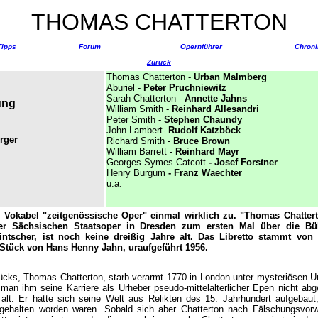
THOMAS CHATTERTON
Tipps
Forum
Opernführer
Chroni
Zurück
Thomas Chatterton -
Urban Malmberg
Aburiel -
Peter Pruchniewitz
Sarah Chatterton -
Annette Jahns
ung
William Smith -
Reinhard Allesandri
Peter Smith -
Stephen Chaundy
John Lambert-
Rudolf Katzböck
rger
Richard Smith -
Bruce Brown
William Barrett -
Reinhard Mayr
Georges Symes Catcott
- Josef Forstner
Henry Burgum
- Franz Waechter
u.a.
das Vokabel "zeitgenössische Oper" einmal wirklich zu. "Thomas Chatter
er Sächsischen Staatsoper in Dresden zum ersten Mal über die Bü
ntscher, ist noch keine dreißig Jahre alt. Das Libretto stammt von
tück von Hans Henny Jahn, uraufgeführt 1956.
tücks, Thomas Chatterton, starb verarmt 1770 in London unter mysteriösen 
man ihm seine Karriere als Urheber pseudo-mittelalterlicher Epen nicht a
alt. Er hatte sich seine Welt aus Relikten des 15. Jahrhundert aufgebaut,
h gehalten worden waren. Sobald sich aber Chatterton nach Fälschungsvorw