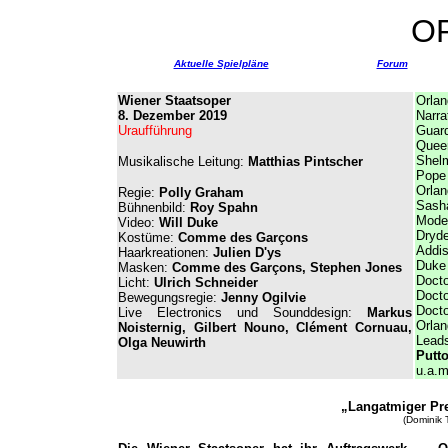
O
Aktuelle Spielpläne
Forum
Wiener Staatsoper
Orlan
8. Dezember 2019
Narra
Uraufführung
Guard
Queen
Shel
Musikalische Leitung:
Matthias Pintscher
Pope
Orlan
Regie:
Polly Graham
Sasha
Bühnenbild:
Roy Spahn
Mode
Video:
Will Duke
Dryd
Kostüme:
Comme des Garçons
Addi
Haarkreationen:
Julien D'ys
Duke
Masken:
Comme des Garçons, Stephen Jones
Docto
Licht:
Ulrich Schneider
Docto
Bewegungsregie:
Jenny Ogilvie
Docto
Live Electronics und Sounddesign:
Markus
Orlan
Noisternig, Gilbert Nouno, Clément Cornuau,
Leads
Olga Neuwirth
Putt
u.a.m
„Langatmiger Pr
(Dominik 