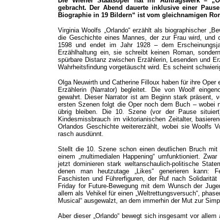
Die Wiener Staatsoper hat ihr Auftragswerk – „
gebracht. Der Abend dauerte inklusive einer Pause 
Biographie in 19 Bildern“ ist vom gleichnamigen Rom
Virginia Woolfs „Orlando“ erzählt als biographischer „B
die Geschichte eines Mannes, der zur Frau wird, und q
1598 und endet im Jahr 1928 – dem Erscheinungsja
Erzählhaltung ein, sie schreibt keinen Roman, sonder
spürbare Distanz zwischen Erzählerin, Lesenden und Erz
Wahrheitsfindung vorgetäuscht wird. Es scheint schwieri
Olga Neuwirth und Catherine Filloux haben für ihre Oper e
Erzählerin (Narrator) begleitet. Die von Woolf eing
gewahrt. Dieser Narrator ist am Beginn stark präsent, v
ersten Szenen folgt die Oper noch dem Buch – wobei no
übrig bleiben. Die 10. Szene (vor der Pause situier
Kindesmissbrauch im viktorianischen Zeitalter, basier
Orlandos Geschichte weitererzählt, wobei sie Woolfs Vo
rasch ausdünnt.
Stellt die 10. Szene schon einen deutlichen Bruch mi
einem „multimedialen Happening“ umfunktioniert. Zwar 
jetzt dominieren stark weltanschaulich-politische Stat
denen man heutzutage „Likes“ generieren kann: Fem
Faschisten und Führerfiguren, der Ruf nach Solidaritä
Friday for Future-Bewegung mit dem Wunsch der Jugend
allem als Vehikel für einen „Weltrettungsversuch“, pha
Musical“ ausgewalzt, an dem immerhin der Mut zur Simpl
Aber dieser „Orlando“ bewegt sich insgesamt vor allem 