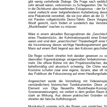
gibt wenig vertiefende Dialoge. Die Frage nach weiblic
sehr aktuell wären, verkommen zu Schlagworten. Der Text
in die Dichtkunst abschweifenden Eskapismus – der für O
stand vielleicht einer tiefgreifenderen Aufarbeitung di
eine Plakativität verordnet, die sie (vor allem ab der 1
mit Parolen vollgekritzelte Demo-Tafeln. Diese Vorga
Woolf gerecht, noch fördert er sonderlich das Verstä
„Musiktheater“ machen zu müssen.
Wäre in einem aktuellen Bezugsrahmen die „Geschlecht
eines Theaterstücks, der Kulminationspunkt einer Entw
waren und sind dem „anarchischen“ Theaterbegriff einer
die Inszenierung dieses wichtige Handlungselement gan
Mann auf einem Bett liegend aus den Kulissen geschoben
Die Regie scheint ohnehin froh darüber gewesen zu se
übervollen Figurenkatalogs einigermaßen hinbekommen 
mehr. Die offene Bühne mit den Projektionsflächen, di
behelfsmäßig und akustisch schwierig. Die Chöre wur
Kostüme schufen zwar eine eigene, bizarre, aber oft ni
das Publikum die Fokussierung auf einen Handlungsfaden
Angereichert wurde die Vorstellung mit Videoeinsp
verständlichen) historischen Tondokumenten. Diese „
Element von Olga Neuwirths Musiktheater-Konze
Szenenanweisungen), sie verliert in dem großen Raum de
stark an Wirkung. Aus diesen praktischen Gründen is
ohnehin der falsche Aufführungsort.
Musikalisch spannte sich der Bogen von sinnlichen St