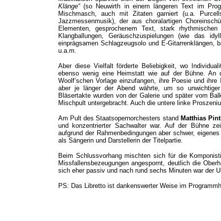
Klänge“
(so Neuwirth in einem längeren Text im Progra
Mischmasch, auch mit Zitaten garniert (u.a. Purcel
Jazzmessenmusik), der aus choralartigen Choreinsch
Elementen, gesprochenem Text, stark rhythmischen
Klangballungen, Geräuschzuspielungen (wie das idy
einprägsamen Schlagzeugsolo und E-Gitarrenklängen, b
u.a.m.
Aber diese Vielfalt förderte Beliebigkeit, wo Individu
ebenso wenig eine Heimstatt wie auf der Bühne. An 
Woolf’schen Vorlage einzufangen, ihre Poesie und ihre 
aber je länger der Abend währte, um so unwichtiger 
Bläsertakte wurden von der Galerie und später vom Balk
Mischpult untergebracht. Auch die untere linke Proszeniu
Am Pult des Staatsopernorchesters stand
Matthias Pin
und konzentrierter Sachwalter war. Auf der Bühne ze
aufgrund der Rahmenbedingungen aber schwer, eigenes P
als Sängerin und Darstellerin der Titelpartie.
Beim Schlussvorhang mischten sich für die Komponisti
Missfallensbezeugungen angespornt, deutlich die Oberha
sich eher passiv und nach rund sechs Minuten war der U
PS: Das Libretto ist dankenswerter Weise im Programmh