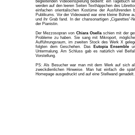
begleitenden Videoeinspielung bedient: ein Tagebuch w
werden auf den leeren Seiten Texthäppchen des Librettos
einfachen orientalischen Kostüme der Ausführenden b
Publikums. Vor der Videowand war eine kleine Bühne auf
und ihr Grab fand. In der chansonartigen „Cigarettes“-N
der Pianistin.
Der Mezzosopran von
Chiara Osella
schien mit der ge
Probleme zu haben. Sie sang mit Mikroport, mögliche
Aufführungsraum, im zweiten Stock des Werk X gelegen
folgten dem Geschehen. Das
Eutopia Ensemble
un
Untermalung.
Am Schluss gab es natürlich viel Beifall
Vorstellung.
PS: Als Besucher war man mit dem Werk auf sich alle
zweckdienlichen Hinweise. Man hat einfach die spär
Homepage ausgedruckt und auf eine Stellwand genadelt.