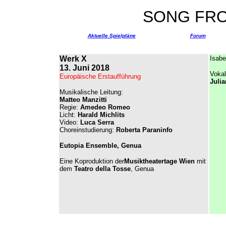
SONG FR
Aktuelle Spielpläne
Forum
Werk X
Isabe
13. Juni 2018
Voka
Europäische Erstaufführung
Juli
Musikalische Leitung:
Matteo Manzitti
Regie:
Amedeo Romeo
Licht:
Harald Michlits
Video:
Luca Serra
Choreinstudierung:
Roberta Paraninfo
Eutopia Ensemble, Genua
Eine Koproduktion der
Musiktheatertage Wien
mit
dem
Teatro della Tosse
, Genua