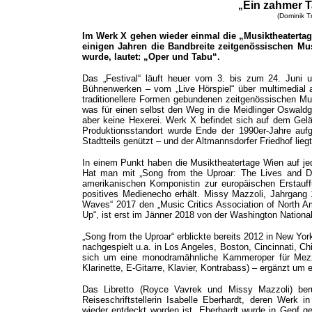
Ein zahmer 
„
(Dominik T
Im Werk X gehen wieder einmal die „Musiktheatertage
einigen Jahren die Bandbreite zeitgenössischen Mu
wurde, lautet: „Oper und Tabu“.
Das „Festival“ läuft heuer vom 3. bis zum 24. Juni u
Bühnenwerken – vom „Live Hörspiel“ über multimedial 
traditionellere Formen gebundenen zeitgenössischen Mus
was für einen selbst den Weg in die Meidlinger Oswaldgas
aber keine Hexerei. Werk X befindet sich auf dem Gel
Produktionsstandort wurde Ende der 1990er-Jahre aufg
Stadtteils genützt – und der Altmannsdorfer Friedhof lie
In einem Punkt haben die Musiktheatertage Wien auf jede
Hat man mit „Song from the Uproar: The Lives and De
amerikanischen Komponistin zur europäischen Erstauffü
positives Medienecho erhält. Missy Mazzoli, Jahrgang 
Waves“ 2017 den „Music Critics Association of North Ame
Up“, ist erst im Jänner 2018 von der Washington Nationa
„Song from the Uproar“ erblickte bereits 2012 in New Yo
nachgespielt u.a. in Los Angeles, Boston, Cincinnati, C
sich um eine monodramähnliche Kammeroper für Mezz
Klarinette, E-Gitarre, Klavier, Kontrabass) – ergänzt um 
Das Libretto (Royce Vavrek und Missy Mazzoli) be
Reiseschriftstellerin Isabelle Eberhardt, deren Werk i
wieder entdeckt worden ist. Eberhardt wurde in Genf ge