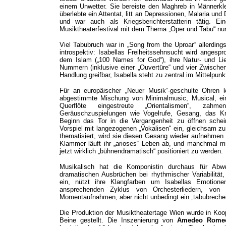
einem Unwetter. Sie bereiste den Maghreb in Männerkleid
überlebte ein Attentat, litt an Depressionen, Malaria und
und war auch als Kriegsberichterstatterin tätig. 
Musiktheaterfestival mit dem Thema „Oper und Tabu“ nu
Viel Tabubruch war in „Song from the Uproar“ allerdin
introspektiv: Isabellas Freiheitssehnsucht wird angespr
dem Islam („100 Names for God“), ihre Natur- und Lie
Nummern (inklusive einer „Ouvertüre“ und vier Zwischen
Handlung greifbar, Isabella steht zu zentral im Mittelpunk
Für an europäischer „Neuer Musik“-geschulte Ohren kl
abgestimmte Mischung von Minimalmusic, Musical, ein
Querflöte eingestreute „Orientalismen“, zahme
Geräuschzuspielungen wie Vogelrufe, Gesang, das Kni
Beginn das Tor in die Vergangenheit zu öffnen schei
Vorspiel mit langezogenen „Vokalisen" ein, gleichsam z
thematisiert, wird sie diesen Gesang wieder aufnehmen
Klammer läuft ihr „arioses“ Leben ab, und manchmal m
jetzt wirklich „bühnendramatisch“ positioniert zu werden.
Musikalisch hat die Komponistin durchaus für Abw
dramatischen Ausbrüchen bei rhythmischer Variabilität,
ein, nützt ihre Klangfarben um Isabellas Emotion
ansprechenden Zyklus von Orchesterliedern, von t
Momentaufnahmen, aber nicht unbedingt ein „tabubreche
Die Produktion der Musiktheatertage Wien wurde in Koop
Beine gestellt. Die Inszenierung von
Amedeo Rome