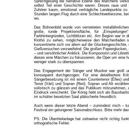
Sprechgesang die narrative Ebene des Märchens verkör
selbst Teil einer Geschichte waren. Dieses raue und 
Zuhörer kaum, emotional verträgliche Landepunkte zu 
Stunden langen Flug durch eine Schlechtwetterzone, be
wo.
Das Bühnenbild wurde von vernieteten metallähnlichen 
große, runde Projektionsfläche, für „Einspielun
Farbhintergründen, Lichtblitzen etc. Am Beginn war in 
Klothò zu sehen, möglicherweise den Märchenfaden s
konzentrierte sich vor allem auf die Glockengeschichte, 
Gießversuchen verzweifelnd. Die großen Papierglocken, 
– und versöhnlicher Anblick. Die Komponistin und Libretti
dieses eine Märchen zu fokussieren, die Oper um eine 
weniger stark zu überspannen.
Das Engagement der Sänger und Musiker war groß und
konsequent durchgezogen. Für eine detailliertere Kr
Sängerbesetzung ist mit einem Countertenor (Élles) und
Tenor (Vári) und Sopran (Reó). Sopran und Alt erzählen
solistisch zu glänzen und das Publikum mitzunehmen, 
Eindruck verschenkt. Der König hebt sich als Bassbarit
im schütter besetzten Saal plätscherte freundlich.
Auch wenn dieser letzte Abend – zumindest mich – k
Festival ein gelungener Saisonabschluss. Bitte mehr dav
PS: Die Übertitelanlage hat zeitweise nicht richtig funkt
orthografische Fehler.