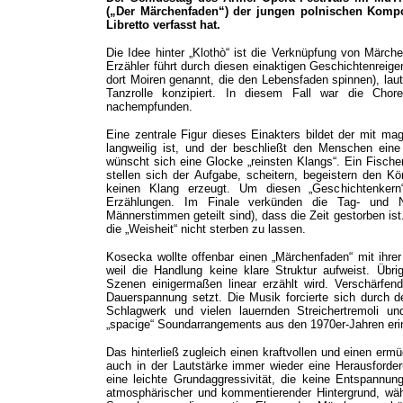
(„Der Märchenfaden“) der jungen polnischen Kompo
Libretto verfasst hat.
Die Idee hinter „Klothò“ ist die Verknüpfung von Märch
Erzähler führt durch diesen einaktigen Geschichtenreigen
dort Moiren genannt, die den Lebensfaden spinnen), laut
Tanzrolle konzipiert. In diesem Fall war die Cho
nachempfunden.
Eine zentrale Figur dieses Einakters bildet der mit m
langweilig ist, und der beschließt den Menschen eine
wünscht sich eine Glocke „reinsten Klangs“. Ein Fische
stellen sich der Aufgabe, scheitern, begeistern den Kö
keinen Klang erzeugt. Um diesen „Geschichtenkern
Erzählungen. Im Finale verkünden die Tag- und N
Männerstimmen geteilt sind), dass die Zeit gestorben ist.
die „Weisheit“ nicht sterben zu lassen.
Kosecka wollte offenbar einen „Märchenfaden“ mit ihrer
weil die Handlung keine klare Struktur aufweist. Übri
Szenen einigermaßen linear erzählt wird. Verschärfe
Dauerspannung setzt. Die Musik forcierte sich durch d
Schlagwerk und vielen lauernden Streichertremoli un
„spacige“ Soundarrangements aus den 1970er-Jahren eri
Das hinterließ zugleich einen kraftvollen und einen er
auch in der Lautstärke immer wieder eine Herausforder
eine leichte Grundaggressivität, die keine Entspannung
atmosphärischer und kommentierender Hintergrund, wä