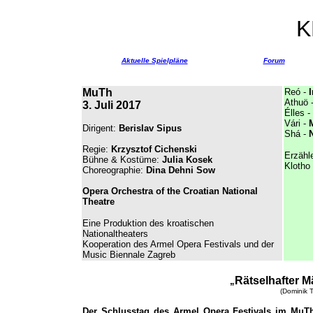
K
Aktuelle Spielpläne
Forum
MuTh
Reó -
I
Athuö 
3. Juli 2017
Élles -
Vári -
Dirigent:
Berislav Sipus
Shá -
Regie:
Krzysztof Cichenski
Erzähl
Bühne & Kostüme:
Julia Kosek
Klotho
Choreographie:
Dina Dehni Sow
Opera Orchestra of the Croatian National
Theatre
Eine Produktion des kroatischen
Nationaltheaters
Kooperation des Armel Opera Festival
s und der
Music Biennale Zagreb
Rätselhafter 
„
(Dominik T
Der Schlusstag des Armel Opera Festivals im MuTh 