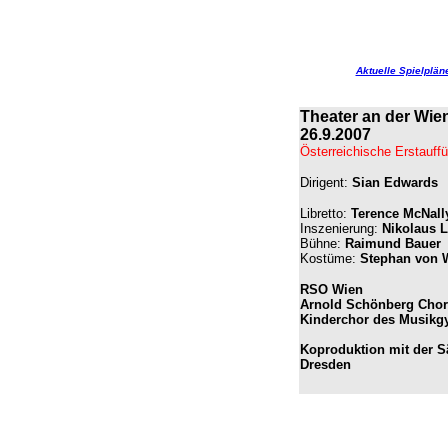
Aktuelle Spielplän
Theater an der Wie
26.9.2007
Österreichische Erstauff
Dirigent:
Sian Edwards
Libretto:
Terence McNall
Inszenierung:
Nikolaus L
Bühne:
Raimund Bauer
Kostüme:
Stephan von 
RSO Wien
Arnold Schönberg Chor
Kinderchor des Musik
Koproduktion mit der S
Dresden