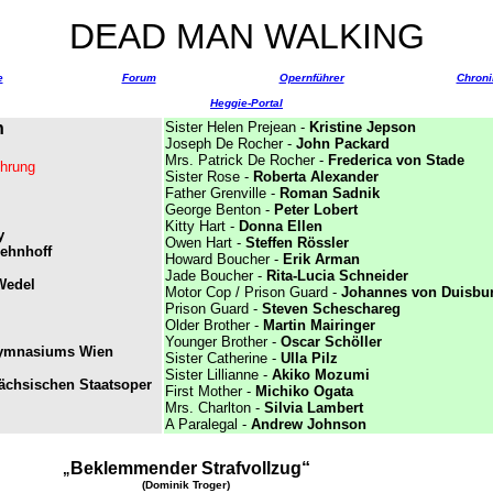
DEAD MAN WALKING
e
Forum
Opernführer
Chroni
Heggie-Portal
n
Sister Helen Prejean -
Kristine Jepson
Joseph De Rocher -
John Packard
Mrs. Patrick De Rocher -
Frederica von Stade
ührung
Sister Rose -
Roberta Alexander
Father Grenville -
Roman Sadnik
George Benton -
Peter Lobert
Kitty Hart -
Donna Ellen
y
Owen Hart -
Steffen Rössler
ehnhoff
Howard Boucher -
Erik Arman
Jade Boucher -
Rita-Lucia Schneider
Wedel
Motor Cop / Prison Guard -
Johannes von Duisbu
Prison Guard -
Steven Scheschareg
Older Brother -
Martin Mairinger
Younger Brother -
Oscar Schöller
gymnasiums Wien
Sister Catherine -
Ulla Pilz
Sister Lillianne -
Akiko Mozumi
ächsischen Staatsoper
First Mother -
Michiko Ogata
Mrs. Charlton -
Silvia Lambert
A Paralegal -
Andrew Johnson
Beklemmender Strafvollzug
“
„
(Dominik Troger)