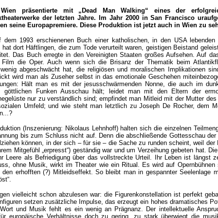
Wien präsentierte mit „Dead Man Walking“ eines der erfolgrei
theaterwerke der letzten Jahre. Im Jahr 2000 in San Francisco uraufge
den seine Europapremiere. Diese Produktion ist jetzt auch in Wien zu se
uf dem 1993 erschienenen Buch einer katholischen, in den USA lebenden
e hat dort Häftlingen, die zum Tode verurteilt waren, geistigen Beistand geleis
eitet. Das Buch erregte in den Vereinigten Staaten großes Aufsehen. Auf d
n Film die Oper. Auch wenn sich die Brisanz der Thematik beim Atlantikf
 wenig abgeschwächt hat, die religiösen und moralischen Implikationen sin
ickt wird man als Zuseher selbst in das emotionale Geschehen miteinbezo
ungen: Hält man es mit der jesusschwärmenden Nonne, die auch im dunk
göttlichen Funken Ausschau hält; leidet man mit den Eltern der ermo
egelüste nur zu verständlich sind; empfindet man Mitleid mit der Mutter des
sozialen Umfeld; und wie steht man letztlich zu Joseph De Rocher, dem M
n...?
duktion (Inszenierung: Nikolaus Lehnhoff) halten sich die einzelnen Teilmen
nnung bis zum Schluss nicht auf. Denn die abschließende Gottesschau der
ziehen können, in der sich – für sie – die Sache zu runden scheint, weil der
ihrem Mitgefühl „erpresst“) geständig war und um Verzeihung gebeten hat. Die
Leere als Befriedigung über das vollstreckte Urteil. Ihr Leben ist längst ze
ss, ohne Musik, wirkt im Theater wie ein Ritual. Es wird auf Opernbühnen 
 den erhofften (?) Mitleidseffekt. So bleibt man in gespannter Seelenlage m
öst“.
en vielleicht schon abzulesen war: die Figurenkonstellation ist perfekt geb
enfiguren setzen zusätzliche Impulse, das erzeugt ein hohes dramatisches Pot
Wort und Musik fehlt es ein wenig an Prägnanz. Der intellektuelle Anspr
für europäische Verhältnisse doch zu gering, zu stark überwiegt die musi