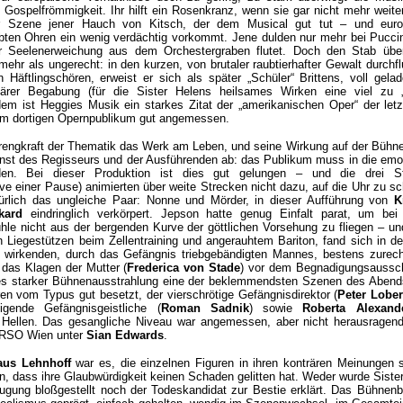
e Gospelfrömmigkeit. Ihr hilft ein Rosenkranz, wenn sie gar nicht mehr weite
 Szene jener Hauch von Kitsch, der dem Musical gut tut – und euro
robten Ohren ein wenig verdächtig vorkommt. Jene dulden nur mehr bei Pucci
er Seelenerweichung aus dem Orchestergraben flutet. Doch den Stab übe
ehr als ungerecht: in den kurzen, von brutaler raubtierhafter Gewalt durchfl
 Häftlingschören, erweist er sich als später „Schüler“ Brittens, voll gela
närer Begabung (für die Sister Helens heilsames Wirken eine viel zu „
dem ist Heggies Musik ein starkes Zitat der „amerikanischen Oper“ der let
em dortigen Opernpublikum gut angemessen.
rengkraft der Thematik das Werk am Leben, und seine Wirkung auf der Bühn
nst des Regisseurs und der Ausführenden ab: das Publikum muss in die emo
n. Bei dieser Produktion ist dies gut gelungen – und die drei S
ive einer Pause) animierten über weite Strecken nicht dazu, auf die Uhr zu s
türlich das ungleiche Paar: Nonne und Mörder, in dieser Aufführung von
K
kard
eindringlich verkörpert. Jepson hatte genug Einfalt parat, um bei 
le nicht aus der bergenden Kurve der göttlichen Vorsehung zu fliegen – u
 Liegestützen beim Zellentraining und angerauhtem Bariton, fand sich in de
 wirkenden, durch das Gefängnis triebgebändigten Mannes, bestens zurech
 das Klagen der Mutter (
Frederica von Stade
) vor dem Begnadigungsaussc
es starker Bühnenausstrahlung eine der beklemmendsten Szenen des Abends
en vom Typus gut besetzt, der vierschrötige Gefängnisdirektor (
Peter Lobe
ende Gefängnisgeistliche (
Roman Sadnik
) sowie
Roberta Alexan
 Hellen. Das gesangliche Niveau war angemessen, aber nicht herausragend
s RSO Wien unter
Sian Edwards
.
aus Lehnhoff
war es, die einzelnen Figuren in ihren konträren Meinungen 
 dass ihre Glaubwürdigkeit keinen Schaden gelitten hat. Weder wurde Siste
zeugung bloßgestellt noch der Todeskandidat zur Bestie erklärt. Das Bühnenb