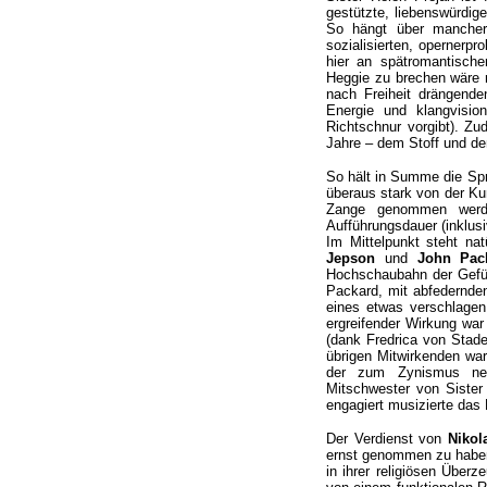
gestützte, liebenswürdig
So hängt über mancher
sozialisierten, opernerp
hier an spätromantisch
Heggie zu brechen wäre m
nach Freiheit drängenden
Energie und klangvisio
Richtschnur vorgibt). Zu
Jahre – dem Stoff und d
So hält in Summe die Sp
überaus stark von der Ku
Zange genommen werde
Aufführungsdauer (inklus
Im Mittelpunkt steht na
Jepson
und
John Pac
Hochschaubahn der Gefüh
Packard, mit abfedernden
eines etwas verschlagen
ergreifender Wirkung war
(dank Fredrica von Stad
übrigen Mitwirkenden war
der zum Zynismus neig
Mitschwester von Sister
engagiert musizierte da
Der Verdienst von
Nikol
ernst genommen zu haben,
in ihrer religiösen Über