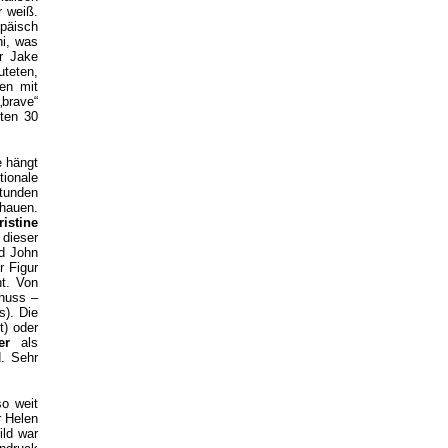
r weiß.
päisch
ni, was
r Jake
uteten,
den mit
brave“
zten 30
e hängt
tionale
tunden
chauen.
ristine
dieser
nd John
r Figur
t. Von
huss –
). Die
r
t) oder
der
als
. Sehr
so weit
r Helen
ild war