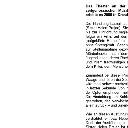
Das Theater an der 
zeitgenössischen Musik
erlebte es 2006 in Dres
Die Handlung basiert a
(Sister Helen Prejan). Si
bis zur Hinrichtung begl
folgte ein Film, auf de
„aufgeklärte Europa“ ein
ohne Sprengkraft. Gesch
zur Stellungnahme gezw
Mörderherzen nach dem 
Jugendlichen, deren Rach
und ihrem fragwürdigen 
dem Killer, dem Mensche
Zumindest bei dieser Pro
Waage und lösen die Spa
wird man schwer nachvoll
in letzter Sekunde (von 
der Opfer empfinden mehr 
Die Hinrichtung am Schlu
gestorben, das verwischt
allein zurück – und „unerl
Wie an diesen Ausführung
verdrahtet, ein paar Neb
Doch der Ausführung in 
Sister Helen Prejan ist 