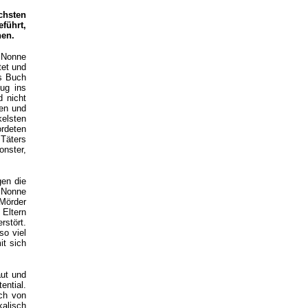
chsten
führt,
hen.
 Nonne
tet und
as Buch
lug ins
d nicht
gen und
elsten
rdeten
 Täters
onster,
gen die
 Nonne
 Mörder
 Eltern
rstört.
so viel
it sich
aut und
ential.
uch von
kalisch