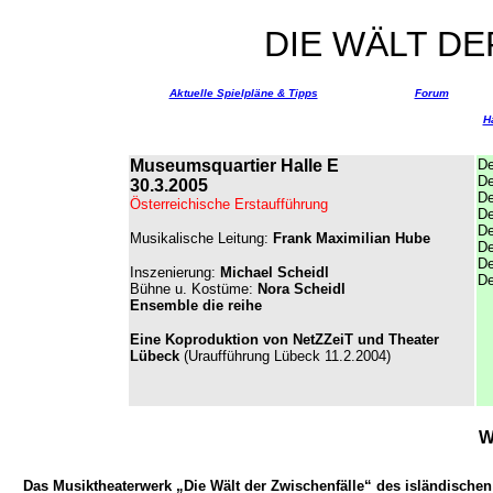
DIE WÄLT D
Aktuelle Spielpläne & Tipps
Forum
H
Museumsquartier Halle E
De
De
30.3.2005
De
Österreichische Erstaufführung
De
De
Musikalische Leitung:
Frank Maximilian Hube
De
De
Inszeni
erung:
Michael Scheidl
De
Bühne u. Kostüme:
Nora Scheidl
Ensemble die reihe
Eine Koproduktion von NetZZeiT und Theater
Lübeck
(Uraufführung Lübeck 11.2.2004)
W
Das Musiktheaterwerk „Die Wält der Zwischenfälle“ des isländischen