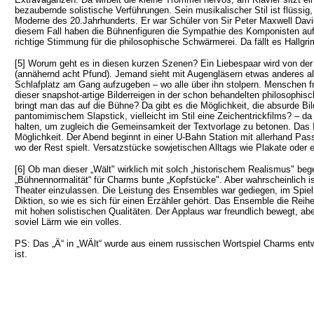
bezaubernde solistische Verführungen. Sein musikalischer Stil ist flüssig
Moderne des 20.Jahrhunderts. Er war Schüler von Sir Peter Maxwell Davies, 
diesem Fall haben die Bühnenfiguren die Sympathie des Komponisten auf i
richtige Stimmung für die philosophische Schwärmerei. Da fällt es Hallg
[5] Worum geht es in diesen kurzen Szenen? Ein Liebespaar wird von der P
(annähernd acht Pfund). Jemand sieht mit Augengläsern etwas anderes a
Schlafplatz am Gang aufzugeben – wo alle über ihn stolpern. Menschen fra
dieser snapshot-artige Bilderreigen in der schon behandelten philosophisc
bringt man das auf die Bühne? Da gibt es die Möglichkeit, die absurde Bi
pantomimischem Slapstick, vielleicht im Stil eine Zeichentrickfilms? – d
halten, um zugleich die Gemeinsamkeit der Textvorlage zu betonen. Das
Möglichkeit. Der Abend beginnt in einer U-Bahn Station mit allerhand Pass
wo der Rest spielt. Versatzstücke sowjetischen Alltags wie Plakate oder ein
[6] Ob man dieser „Wält" wirklich mit solch „historischem Realismus" bege
„Bühnennormalität“ für Charms bunte „Kopfstücke". Aber wahrscheinlich is
Theater einzulassen. Die Leistung des Ensembles war gediegen, im Spiel
Diktion, so wie es sich für einen Erzähler gehört. Das Ensemble die Reih
mit hohen solistischen Qualitäten. Der Applaus war freundlich bewegt, ab
soviel Lärm wie ein volles.
PS: Das „Ä“ in „WÄlt“ wurde aus einem russischen Wortspiel Charms entw
ist.