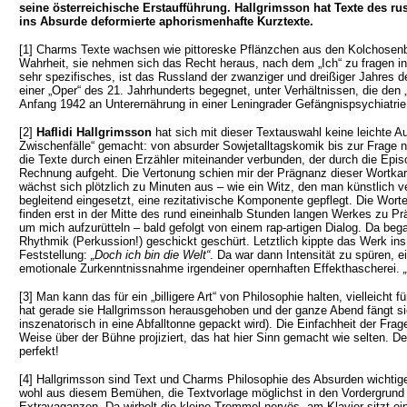
seine österreichische Erstaufführung. Hallgrimsson hat Texte des ru
ins Absurde deformierte aphorismenhafte Kurztexte.
[1] Charms Texte wachsen wie pittoreske Pflänzchen aus den Kolchosenbee
Wahrheit, sie nehmen sich das Recht heraus, nach dem „Ich“ zu fragen in
sehr spezifisches, ist das Russland der zwanziger und dreißiger Jahres d
einer „Oper“ des 21. Jahrhunderts begegnet, unter Verhältnissen, die de
Anfang 1942 an Unterernährung in einer Leningrader Gefängnispsychiatrie
[2]
Haflidi Hallgrimsson
hat sich mit dieser Textauswahl keine leichte A
Zwischenfälle“ gemacht: von absurder Sowjetalltagskomik bis zur Frage n
die Texte durch einen Erzähler miteinander verbunden, der durch die Episod
Rechnung aufgeht. Die Vertonung schien mir der Prägnanz dieser Wortkar
wächst sich plötzlich zu Minuten aus – wie ein Witz, den man künstlich v
begleitend eingesetzt, eine rezitativische Komponente gepflegt. Die Wort
finden erst in der Mitte des rund eineinhalb Stunden langen Werkes zu Pr
um mich aufzurütteln – bald gefolgt von einem rap-artigen Dialog. Da b
Rhythmik (Perkussion!) geschickt geschürt. Letztlich kippte das Werk in
Feststellung:
„Doch ich bin die Welt“
. Da war dann Intensität zu spüren, 
emotionale Zurkenntnissnahme irgendeiner opernhaften Effekthascherei.
„
[3] Man kann das für ein „billigere Art“ von Philosophie halten, vielleicht
hat gerade sie Hallgrimsson herausgehoben und der ganze Abend fängt sich
inszenatorisch in eine Abfalltonne gepackt wird). Die Einfachheit der Fr
Weise über der Bühne projiziert, das hat hier Sinn gemacht wie selten.
perfekt!
[4] Hallgrimsson sind Text und Charms Philosophie des Absurden wichtige
wohl aus diesem Bemühen, die Textvorlage möglichst in den Vordergrund z
Extravaganzen. Da wirbelt die kleine Trommel nervös, am Klavier sitzt ei