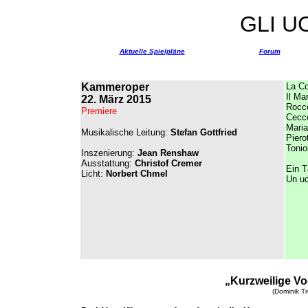
GLI U
Aktuelle Spielpläne
Forum
Kammeroper
La Co
Il Ma
22. März 2015
Rocco
Premiere
Cecc
Maria
Musikalische Leitung:
Stefan Gottfried
Piero
Tonio
Inszenierung:
Jean Renshaw
Ausstattung:
Christof Cremer
Ein T
Licht:
Norbert Chmel
Un uc
„Kurzweilige Vo
(Dominik Tr