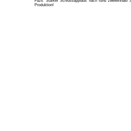
Fazit: Starker Schlussapplaus nach rund zweieinhalb S
Produktion!