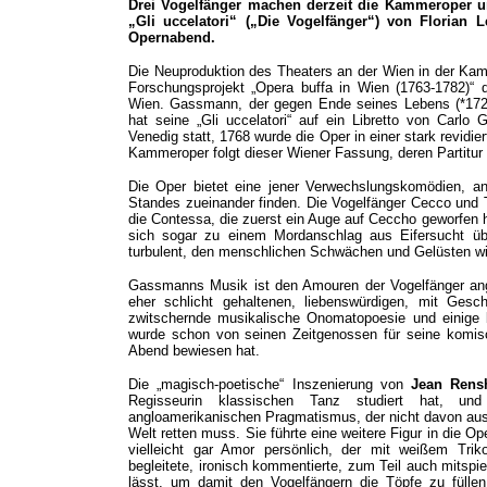
Drei Vogelfänger machen derzeit die Kammeroper u
„Gli uccelatori“ („Die Vogelfänger“) von Florian
Opernabend.
Die Neuproduktion des Theaters an der Wien in der Ka
Forschungsprojekt „Opera buffa in Wien (1763-1782)“ d
Wien. Gassmann, der gegen Ende seines Lebens (*1729
hat seine „Gli uccelatori“ auf ein Libretto von Carlo
Venedig statt, 1768 wurde die Oper in einer stark revidi
Kammeroper folgt dieser Wiener Fassung, deren Partitur i
Die Oper bietet eine jener Verwechslungskomödien, a
Standes zueinander finden. Die Vogelfänger Cecco und 
die Contessa, die zuerst ein Auge auf Ceccho geworfen h
sich sogar zu einem Mordanschlag aus Eifersucht übe
turbulent, den menschlichen Schwächen und Gelüsten wir
Gassmanns Musik ist den Amouren der Vogelfänger ange
eher schlicht gehaltenen, liebenswürdigen, mit Gesch
zwitschernde musikalische Onomatopoesie und einige
wurde schon von seinen Zeitgenossen für seine komis
Abend bewiesen hat.
Die „magisch-poetische“ Inszenierung von
Jean Rens
Regisseurin klassischen Tanz studiert hat, und 
angloamerikanischen Pragmatismus, der nicht davon aus
Welt retten muss. Sie führte eine weitere Figur in die O
vielleicht gar Amor persönlich, der mit weißem Tri
begleitete, ironisch kommentierte, zum Teil auch mitspie
lässt, um damit den Vogelfängern die Töpfe zu fülle