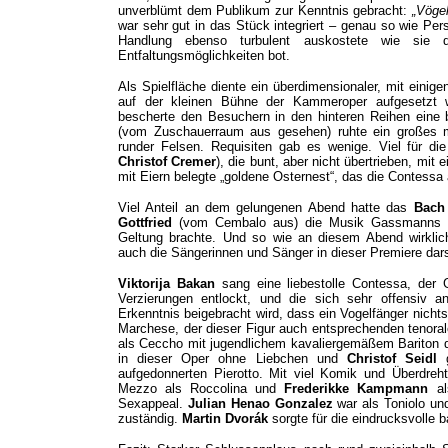
unverblümt dem Publikum zur Kenntnis gebracht:
„Vögel
war sehr gut in das Stück integriert – genau so wie P
Handlung ebenso turbulent auskostete wie sie 
Entfaltungsmöglichkeiten bot.
Als Spielfläche diente ein überdimensionaler, mit eini
auf der kleinen Bühne der Kammeroper aufgesetzt w
bescherte den Besuchern in den hinteren Reihen eine 
(vom Zuschauerraum aus gesehen) ruhte ein großes mi
runder Felsen. Requisiten gab es wenige. Viel für di
Christof Cremer
), die bunt, aber nicht übertrieben, mit
mit Eiern belegte „goldene Osternest“, das die Contess
Viel Anteil an dem gelungenen Abend hatte das
Bach
Gottfried
(vom Cembalo aus) die Musik Gassmanns mit 
Geltung brachte. Und so wie an diesem Abend wirklic
auch die Sängerinnen und Sänger in dieser Premiere darst
Viktorija Bakan
sang eine liebestolle Contessa, de
Verzierungen entlockt, und die sich sehr offensiv a
Erkenntnis beigebracht wird, dass ein Vogelfänger nichts 
Marchese, der dieser Figur auch entsprechenden tenora
als Ceccho mit jugendlichem kavaliergemäßem Bariton d
in dieser Oper ohne Liebchen und
Christof Seidl
g
aufgedonnerten Pierotto. Mit viel Komik und Überdreh
Mezzo als Roccolina und
Frederikke Kampmann
als
Sexappeal.
Julian Henao Gonzalez
war als Toniolo und
zuständig.
Martin Dvorák
sorgte für die eindrucksvolle 