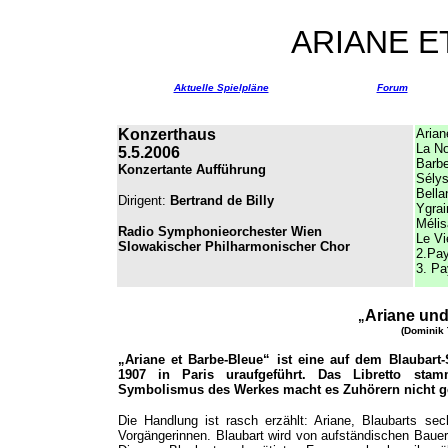
ARIANE E
Aktuelle Spielpläne
Forum
Konzerthaus
Arian
La No
5.5.2006
Barbe
Konzertante Aufführung
Sélys
Bella
Dirigent:
Bertrand de Billy
Ygrai
Méli
Radio Symphonieorchester Wien
Le V
Slowakischer Philharmonischer Chor
2.
Pay
3.
Pa
Ariane und
„
(Dominik 
„Ariane et Barbe-Bleue“ ist eine auf dem Blaubart
1907 in Paris uraufgeführt. Das Libretto stam
Symbolismus des Werkes macht es Zuhörern nicht ge
Die Handlung ist rasch erzählt: Ariane, Blaubarts sech
Vorgängerinnen. Blaubart wird von aufständischen Bau