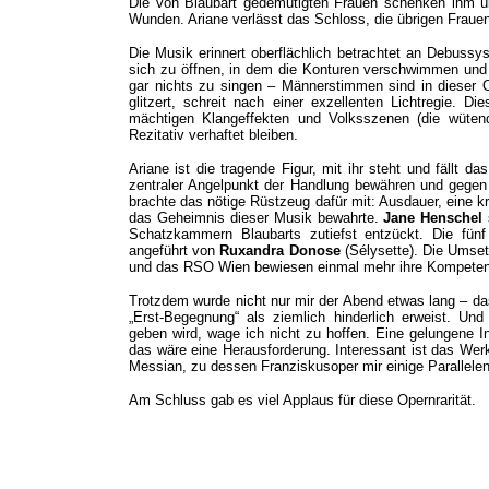
Die von Blaubart gedemütigten Frauen schenken ihm ü
Wunden. Ariane verlässt das Schloss, die übrigen Frauen
Die Musik erinnert oberflächlich betrachtet an Debussy
sich zu öffnen, in dem die Konturen verschwimmen und d
gar nichts zu singen – Männerstimmen sind in dieser Op
glitzert, schreit nach einer exzellenten Lichtregie. D
mächtigen Klangeffekten und Volksszenen (die wüte
Rezitativ verhaftet bleiben.
Ariane ist die tragende Figur, mit ihr steht und fällt 
zentraler Angelpunkt der Handlung bewähren und gegen
brachte das nötige Rüstzeug dafür mit: Ausdauer, eine kr
das Geheimnis dieser Musik bewahrte.
Jane Henschel
Schatzkammern Blaubarts zutiefst entzückt. Die fünf
angeführt von
Ruxandra Donose
(Sélysette). Die Umse
und das RSO Wien bewiesen einmal mehr ihre Kompetenz
Trotzdem wurde nicht nur mir der Abend etwas lang – das
„Erst-Begegnung“ als ziemlich hinderlich erweist. Un
geben wird, wage ich nicht zu hoffen. Eine gelungene I
das wäre eine Herausforderung. Interessant ist das Werk
Messian, zu dessen Franziskusoper mir einige Parallelen 
Am Schluss gab es viel Applaus für diese Opernrarität.