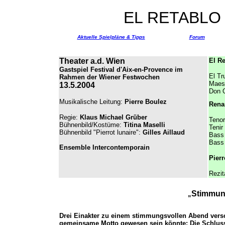
EL RETABLO
Aktuelle Spielpläne & Tipps
Forum
Theater a.d. Wien
El Re
Gastspiel Festival d'Aix-en-Provence im
El Tr
Rahmen der Wiener Festwochen
Maes
13.5.2004
Don Q
Musikalische Leitung:
Pierre Boulez
Renar
Regie:
Klaus Michael Grüber
Tenor
Bühnenbild/Kostüme
:
Titina Maselli
Tenir 
Bühnenbild "Pierrot lunaire":
Gilles Aillaud
Bass 
Bass 
Ensemble Intercontemporain
Pierr
Rezit
Stimmun
„
Drei Einakter zu einem stimmungsvollen Abend versc
gemeinsame Motto gewesen sein könnte: Die Schlussz