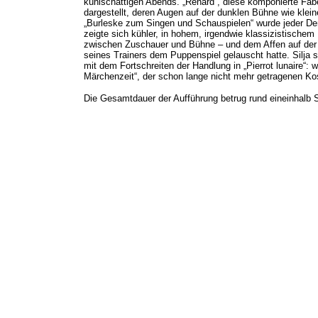
kühlschattigen Abends. „Renard“, diese komponierte F
dargestellt, deren Augen auf der dunklen Bühne wie klein
„Burleske zum Singen und Schauspielen“ wurde jeder Derbhe
zeigte sich kühler, in hohem, irgendwie klassizistische
zwischen Zuschauer und Bühne – und dem Affen auf der 
seines Trainers dem Puppenspiel gelauscht hatte. Silja 
mit dem Fortschreiten der Handlung in „Pierrot lunaire“: w
Märchenzeit“, der schon lange nicht mehr getragenen Kos
Die Gesamtdauer der Aufführung betrug rund eineinhalb 