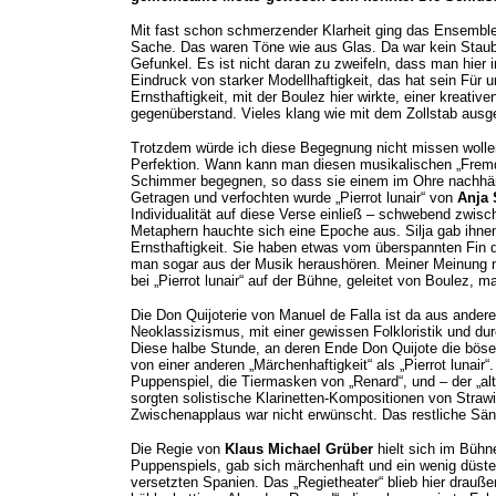
Mit fast schon schmerzender Klarheit ging das Ensemble
Sache. Das waren Töne wie aus Glas. Da war kein Staubkö
Gefunkel. Es ist nicht daran zu zweifeln, dass man hier 
Eindruck von starker Modellhaftigkeit, das hat sein Fü
Ernsthaftigkeit, mit der Boulez hier wirkte, einer kreat
gegenüberstand. Vieles klang wie mit dem Zollstab aus
Trotzdem würde ich diese Begegnung nicht missen wollen,
Perfektion. Wann kann man diesen musikalischen „Fremd
Schimmer begegnen, so dass sie einem im Ohre nachhäng
Getragen und verfochten wurde „Pierrot lunair“ von
Anja 
Individualität auf diese Verse einließ – schwebend zwis
Metaphern hauchte sich eine Epoche aus. Silja gab ihne
Ernsthaftigkeit. Sie haben etwas vom überspannten Fin 
man sogar aus der Musik heraushören. Meiner Meinung n
bei „Pierrot lunair“ auf der Bühne, geleitet von Boulez,
Die Don Quijoterie von Manuel de Falla ist da aus ander
Neoklassizismus, mit einer gewissen Folkloristik und du
Diese halbe Stunde, an deren Ende Don Quijote die bösen
von einer anderen „Märchenhaftigkeit“ als „Pierrot lunai
Puppenspiel, die Tiermasken von „Renard“, und – der „a
sorgten solistische Klarinetten-Kompositionen von Stra
Zwischenapplaus war nicht erwünscht. Das restliche Sä
Die Regie von
Klaus Michael Grüber
hielt sich im Bühne
Puppenspiels, gab sich märchenhaft und ein wenig düste
versetzten Spanien. Das „Regietheater“ blieb hier drauße