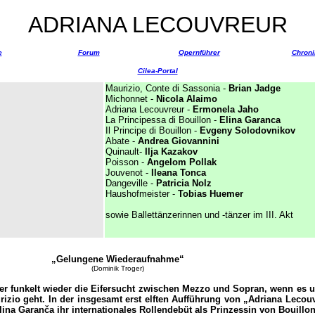
ADRIANA LECOUVREUR
e
Forum
Opernführer
Chroni
Cilea-Portal
Maurizio, Conte di Sassonia -
Brian Jadge
Michonnet -
Nicola Alaimo
Adriana Lecouvreur -
Ermonela Jaho
La Principessa di Bouillon -
Elina Garanca
Il Principe di Bouillon -
Evgeny Solodovnikov
Abate -
Andrea Giovannini
Quinault-
Ilja Kazakov
Poisson -
Angelom Pollak
Jouvenot -
Ileana Tonca
Dangeville -
Patricia Nolz
Haushofmeister -
Tobias Huemer
sowie Ballettänzerinnen und -tänzer im III. Akt
„
Gelungene Wiederaufnahme“
(Dominik Troger)
er funkelt wieder die Eifersucht zwischen Mezzo und Sopran, wenn es 
izio geht. In der insgesamt erst elften Aufführung von „Adriana Lecou
na Garanča ihr internationales Rollendebüt als Prinzessin von Bouillon