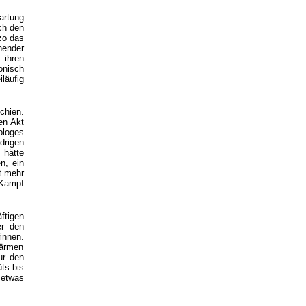
artung
ich den
zo das
nender
 ihren
onisch
läufig
.
schien.
en Akt
ologes
drigen
“
hätte
n, ein
t mehr
 Kampf
ftigen
er den
innen.
wärmen
ur den
ts bis
 etwas