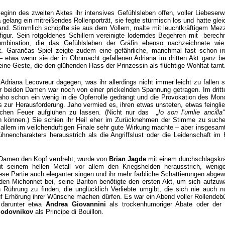
eginn des zweiten Aktes ihr intensives Gefühlsleben offen, voller Liebeserw
a
gelang ein mitreißendes Rollenporträt, sie fegte stürmisch los und hatte gle
and. Stimmlich schöpfte sie aus dem Vollem, malte mit leuchtkräftigem Mez
igur. Sein rotgoldenes Schillern vereinigte loderndes Begehren mit berech
mbination, die das Gefühlsleben der Gräfin ebenso nachzeichnete wie
kt. Garančas Spiel zeigte zudem eine gefährliche, manchmal fast schon ir
it – etwa wenn sie der in Ohnmacht gefallenen Adriana im dritten Akt ganz bei
 eine Geste, die den glühenden Hass der Prinzessin als flüchtige Wohltat tarnt
 Adriana Lecovreur dagegen, was ihr allerdings nicht immer leicht zu fallen 
er beiden Damen war noch von einer prickelnden Spannung getragen. Im dritt
Jaho schon ein wenig in die Opferrolle gedrängt und die Provokation des Mon
s zur Herausforderung. Jaho vermied es, ihren etwas unsteten, etwas feinglie
schen Feuer aufglühen zu lassen. (Nicht nur das
„Io son l’umlie ancilla
en können.) Sie schien ihr Heil eher im Zurücknehmen der Stimme zu suche
allem im veilchenduftigen Finale sehr gute Wirkung machte – aber insgesam
Bühnencharakters herausstrich als die Angriffslust oder die Leidenschaft im
n Damen den Kopf verdreht, wurde von
Brian Jagde
mit einem durchschlagskrä
it seinem hellen Metall vor allem den Kriegshelden herausstrich, wenig
ese Partie auch eleganter singen und ihr mehr farbliche Schattierungen abgew
den Michonnet bei, seine Bariton benötigte den ersten Akt, um sich aufzu
 Rührung zu finden, die unglücklich Verliebte umgibt, die sich nie auch n
f Erhörung ihrer Wünsche machen dürfen. Es war ein Abend voller Rollendebü
, darunter etwa
Andrea Giovannini
als trockenhumoriger Abate oder der
lodovnikov
als Principe di Bouillon.