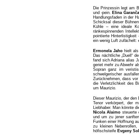
Die Prinzessin legt am B
und -pein.
Elina Garanč
Handlungsfaden in der H
Schicksal dieser Bühnenf
Kühle – eine ideale Ko
ränkespinnenden Intelle
pointierte Hinterlistigke
ein wenig Luft zufächelt:
Ermonela Jaho
hielt als
Das nächtliche „Duell“ d
fand sich Adriana alias 
geriet mehr zu Abwehr al
Sopran ganz im veristi
schwelgerischer ausfall
Zurücknehmen, dass vor 
die Verletzlichkeit des 
um Maurizio.
Dieser Maurizio, der de
Tenor verkörpert, der m
Liebhaber. Man könnte di
Nicola Alaimo
steuerte 
und um zu jener sanften
Funken einer Hoffnung au
zu kleinen Nebenrollen
höfischsteife
Evgeny So