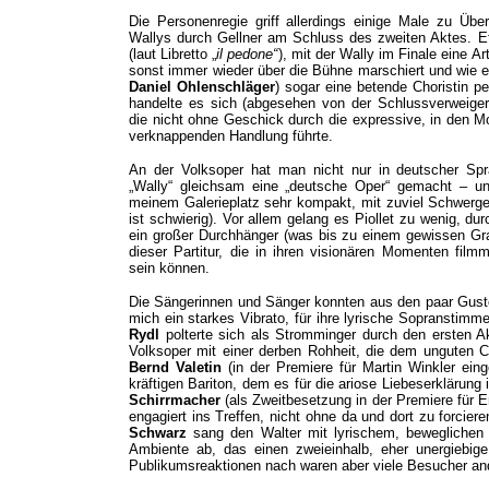
Die Personenregie griff allerdings einige Male zu Üb
Wallys durch Gellner am Schluss des zweiten Aktes. Et
(laut Libretto „
il pedone“
), mit der Wally im Finale eine A
sonst immer wieder über die Bühne marschiert und wie e
Daniel Ohlenschläger
) sogar eine betende Choristin p
handelte es sich (abgesehen von der Schlussverweiger
die nicht ohne Geschick durch die expressive, in den M
verknappenden Handlung führte.
An der Volksoper hat man nicht nur in deutscher Sp
„Wally“ gleichsam eine „deutsche Oper“ gemacht – u
meinem Galerieplatz sehr kompakt, mit zuviel Schwergew
ist schwierig). Vor allem gelang es Piollet zu wenig, 
ein großer Durchhänger (was bis zu einem gewissen Gra
dieser Partitur, die in ihren visionären Momenten film
sein können.
Die Sängerinnen und Sänger konnten aus den paar Gust
mich ein starkes Vibrato, für ihre lyrische Sopranstim
Rydl
polterte sich als Stromminger durch den ersten A
Volksoper mit einer derben Rohheit, die dem unguten C
Bernd Valetin
(in der Premiere für Martin Winkler ei
kräftigen Bariton, dem es für die ariose Liebeserklärung
Schirrmacher
(als Zweitbesetzung in der Premiere für E
engagiert ins Treffen, nicht ohne da und dort zu forcier
Schwarz
sang den Walter mit lyrischem, beweglichen 
Ambiente ab, das einen zweieinhalb, eher unergiebige
Publikumsreaktionen nach waren aber viele Besucher an