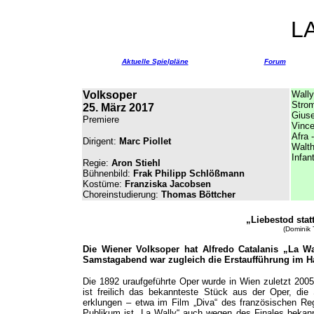
L
Aktuelle Spielpläne
Forum
Volksoper
Wally
Strom
25. März 2017
Gius
Premiere
Vince
Afra 
Dirigent:
Marc Piollet
Walth
Infan
Regie:
Aron Stiehl
Bühnenbild:
Frak Philipp Schlößmann
Kostüme:
Franziska Jacobsen
Choreinstudierung:
Thomas Böttcher
„
Liebestod stat
(Dominik 
Die Wiener Volksoper hat Alfredo Catalanis „La Wa
Samstagabend war zugleich die Erstaufführung im H
Die 1892 uraufgeführte Oper wurde in Wien zuletzt 200
ist freilich das bekannteste Stück aus der Oper, die 
erklungen – etwa im Film „Diva“ des französischen Re
Publikum ist „La Wally“ auch wegen des Finales bekann