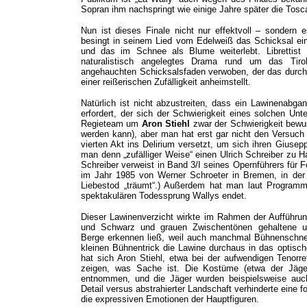
Sopran ihm nachspringt wie einige Jahre später die Tosc
Nun ist dieses Finale nicht nur effektvoll – sondern 
besingt in seinem Lied vom Edelweiß das Schicksal ei
und das im Schnee als Blume weiterlebt. Librettist 
naturalistisch angelegtes Drama rund um das Tiro
angehauchten Schicksalsfaden verwoben, der das durch Na
einer reißerischen Zufälligkeit anheimstellt.
Natürlich ist nicht abzustreiten, dass ein Lawinenabga
erfordert, der sich der Schwierigkeit eines solchen Un
Regieteam um
Aron Stiehl
zwar der Schwierigkeit bew
werden kann), aber man hat erst gar nicht den Versuch
vierten Akt ins Delirium versetzt, um sich ihren Giuse
man denn „zufälliger Weise“ einen Ulrich Schreiber zu H
Schreiber verweist in Band 3/I seines Opernführers für F
im Jahr 1985 von Werner Schroeter in Bremen, in der
Liebestod „träumt“.) Außerdem hat man laut Programmh
spektakulären Todessprung Wallys endet.
Dieser Lawinenverzicht wirkte im Rahmen der Aufführung
und Schwarz und grauen Zwischentönen gehaltene un
Berge erkennen ließ, weil auch manchmal Bühnenschnee
kleinen Bühnentrick die Lawine durchaus in das optisc
hat sich Aron Stiehl, etwa bei der aufwendigen Tenorret
zeigen, was Sache ist. Die Kostüme (etwa der Jäger
entnommen, und die Jäger wurden beispielsweise auch
Detail versus abstrahierter Landschaft verhinderte eine f
die expressiven Emotionen der Hauptfiguren.