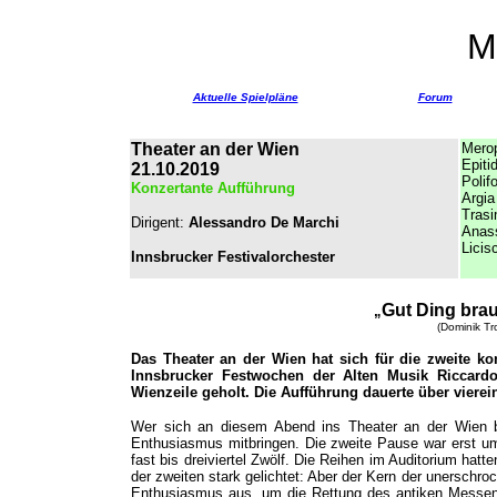
M
Aktuelle Spielpläne
Forum
Theater an der Wien
Mero
Epiti
21.10.2019
Polif
Konzertante Aufführung
Argia
Tras
Dirigent:
Alessandro De Marchi
Anas
Lici
Innsbrucker Festivalorchester
Gut Ding brau
„
(Dominik Tr
Das Theater an der Wien hat sich für die zweite k
Innsbrucker Festwochen der Alten Musik Riccard
Wienzeile geholt. Die Aufführung dauerte über vierei
Wer sich an diesem Abend ins Theater an der Wien be
Enthusiasmus mitbringen. Die zweite Pause war erst um 
fast bis dreiviertel Zwölf. Die Reihen im Auditorium hat
der zweiten stark gelichtet: Aber der Kern der unerschro
Enthusiasmus aus, um die Rettung des antiken Messen