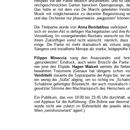
Respekt vor der Partie deutlich anzumerken, und so über
reichgeschmückten Garten barocken Operngesangs, desse
Das hatte er mit dem von De Marchi geleiteten Innsb
Musik mit möglicherweise zu dezenter Begeisterung w
und das Orchester nur phasenweise „wegpusten“ können
Die Titelpartie wurde von
Anna Bonitatibus
verkörpert. 
sich im ersten Akt in deftigen Rachegelüsten und ihre A
Vorstellung. Im vorangehenden Rezitativ wünscht sie i
ihrem Zukünftigen sonst nicht wünscht: nämlich, dass 
möge. Die Partie ist mehr dramatisch als virtuos ange
Sängerin und installierte Merope als starke, leidgeprüfte 
Filippo Mineccia
sang den Anassandro und hinter
„gerundetsten“ Eindruck, auch wenn Broschi die Partie
wie jene des Etipide.
Hagen Matzeit
wertete die Nebe
bewährten Trasimene (Genaux hat übrigens schon vor 
Vendittelli
steuerte die Sopranpartie der Argia bei: ein
ein wenig die „Süße“ abging, um so richtig ins „Schal
Schablone gefertigter Bösewicht, der auch musikalisch 
gesetzter Stimme den Machtanspruch des Herrschers und
Ein Publikum, das von 19:00 bis 23.45 Uhr durchhält, w
viel Applaus für die Aufführung. (Die Bühne war diesma
wurde nicht wie zuletzt im Bühnenbild der jeweils akt
Wien „semikonzertant“ agiert.)