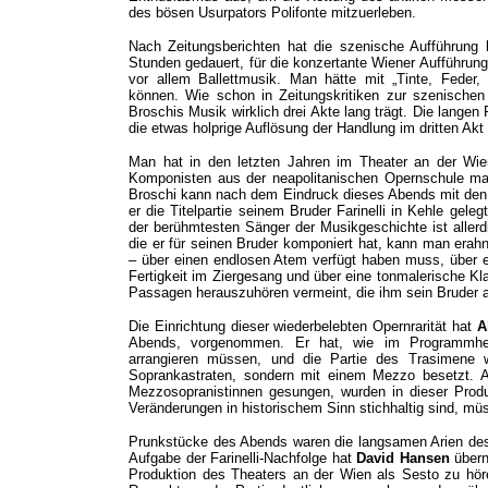
des bösen Usurpators Polifonte mitzuerleben.
Nach Zeitungsberichten hat die szenische Aufführung 
Stunden gedauert, für die konzertante Wiener Aufführung
vor allem Ballettmusik. Man hätte mit „Tinte, Feder,
können. Wie schon in Zeitungskritiken zur szenischen F
Broschis Musik wirklich drei Akte lang trägt. Die langen 
die etwas holprige Auflösung der Handlung im dritten Ak
Man hat in den letzten Jahren im Theater an der Wie
Komponisten aus der neapolitanischen Opernschule ma
Broschi kann nach dem Eindruck dieses Abends mit den 
er die Titelpartie seinem Bruder Farinelli in Kehle gel
der berühmtesten Sänger der Musikgeschichte ist aller
die er für seinen Bruder komponiert hat, kann man erah
– über einen endlosen Atem verfügt haben muss, über e
Fertigkeit im Ziergesang und über eine tonmalerische K
Passagen herauszuhören vermeint, die ihm sein Bruder a
Die Einrichtung dieser wiederbelebten Opernrarität hat
A
Abends, vorgenommen. Er hat, wie im Programmheft
arrangieren müssen, und die Partie des Trasimene w
Soprankastraten, sondern mit einem Mezzo besetzt. A
Mezzosopranistinnen gesungen, wurden in dieser Prod
Veränderungen in historischem Sinn stichhaltig sind, müs
Prunkstücke des Abends waren die langsamen Arien des 
Aufgabe der Farinelli-Nachfolge hat
David Hansen
übern
Produktion des Theaters an der Wien als Sesto zu höre