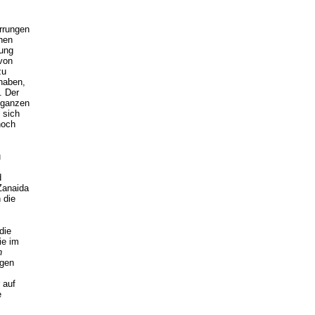
irrungen
hen
rung
von
zu
haben,
. Der
r ganzen
 sich
noch
u
d
Zanaida
 die
die
ie im
n
ngen
 auf
e