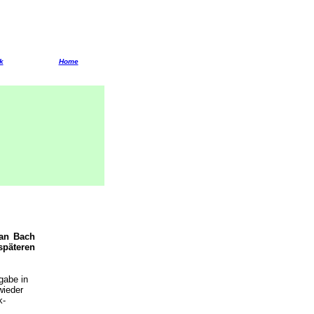
k
Home
ian Bach
späteren
gabe in
wieder
k-