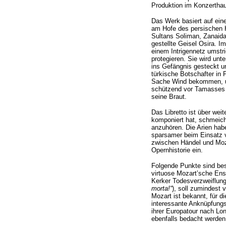
Produktion im Konzertha
Das Werk basiert auf eine
am Hofe des persischen H
Sultans Soliman, Zanaida,
gestellte Geisel Osira. 
einem Intrigennetz umstr
protegieren. Sie wird un
ins Gefängnis gesteckt un
türkische Botschafter in 
Sache Wind bekommen, und
schützend vor Tamasses –
seine Braut.
Das Libretto ist über wei
komponiert hat, schmeiche
anzuhören. Die Arien hab
sparsamer beim Einsatz v
zwischen Händel und Moza
Opernhistorie ein.
Folgende Punkte sind bes
virtuose Mozart’sche Ens
Kerker Todesverzweiflung
morta!“
), soll zumindest 
Mozart ist bekannt, für d
interessante Anknüpfungs
ihrer Europatour nach Lo
ebenfalls bedacht werden