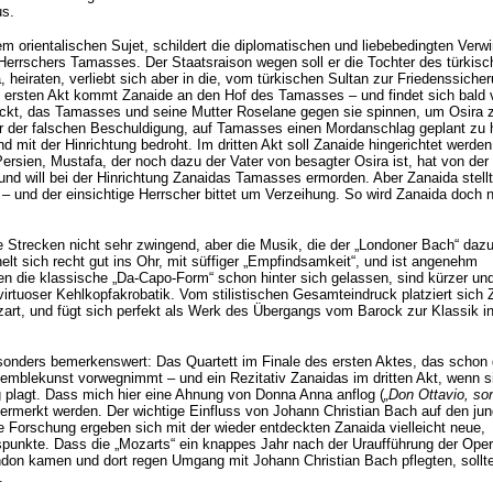
us.
m orientalischen Sujet, schildert die diplomatischen und liebebedingten Verw
errschers Tamasses. Der Staatsraison wegen soll er die Tochter des türkisc
 heiraten, verliebt sich aber in die, vom türkischen Sultan zur Friedenssiche
Im ersten Akt kommt Zanaide an den Hof des Tamasses – und findet sich bald 
ickt, das Tamasses und seine Mutter Roselane gegen sie spinnen, um Osira 
ter der falschen Beschuldigung, auf Tamasses einen Mordanschlag geplant zu 
d mit der Hinrichtung bedroht. Im dritten Akt soll Zanaide hingerichtet werden
Persien, Mustafa, der noch dazu der Vater von besagter Osira ist, hat von de
 will bei der Hinrichtung Zanaidas Tamasses ermorden. Aber Zanaida stellt
 und der einsichtige Herrscher bittet um Verzeihung. So wird Zanaida doch 
te Strecken nicht sehr zwingend, aber die Musik, die der „Londoner Bach“ daz
lt sich recht gut ins Ohr, mit süffiger „Empfindsamkeit“, und ist angenehm
en die klassische „Da-Capo-Form“ schon hinter sich gelassen, sind kürzer un
irtuoser Kehlkopfakrobatik. Vom stilistischen Gesamteindruck platziert sich 
rt, und fügt sich perfekt als Werk des Übergangs vom Barock zur Klassik in
onders bemerkenswert: Das Quartett im Finale des ersten Aktes, das schon 
emblekunst vorwegnimmt – und ein Rezitativ Zanaidas im dritten Akt, wenn s
 plagt. Dass mich hier eine Ahnung von Donna Anna anflog (
„Don Ottavio, so
vermerkt werden. Der wichtige Einfluss von Johann Christian Bach auf den ju
ie Forschung ergeben sich mit der wieder entdeckten Zanaida vielleicht neue,
punkte. Dass die „Mozarts“ ein knappes Jahr nach der Uraufführung der Oper
ndon kamen und dort regen Umgang mit Johann Christian Bach pflegten, sollt
.