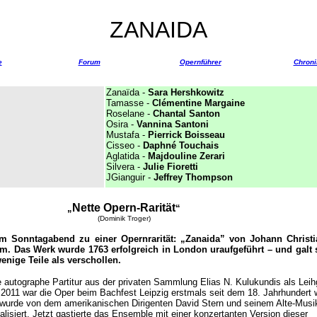
ZANAIDA
e
Forum
Opernführer
Chroni
Zanaïda
-
Sara Hershkowitz
Tamasse
-
Clémentine Margaine
Roselane
-
Chantal Santon
Osira
-
Vannina Santoni
Mustafa
-
Pierrick Boisseau
Cisseo
-
Daphné Touchais
Aglatida -
Majdouline Zerari
Silvera
-
Julie Fioretti
J
Gianguir
-
Jeffrey Thompson
Nette Opern-Rarität
„
“
(Dominik Troger)
m Sonntagabend zu einer Opernrarität: „Zanaida” von Johann Christ
. Das Werk wurde 1763 erfolgreich in London uraufgeführt – und galt 
enige Teile als verschollen.
e autographe Partitur aus der privaten Sammlung Elias N. Kulukundis als Leih
 2011 war die Oper beim Bachfest Leipzig erstmals seit dem 18. Jahrhundert 
 wurde von dem amerikanischen Dirigenten David Stern und seinem Alte-Musi
isiert. Jetzt gastierte das Ensemble mit einer konzertanten Version dieser