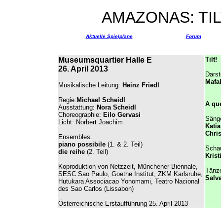
AMAZONAS: TIL
Aktuelle Spielpläne
Forum
Museumsquartier Halle E
Tilt!
26. April 2013
Darst
Mafa
Musikalische Leitung:
Heinz Friedl
Regie:
Michael Scheidl
A qu
Ausstattung:
Nora Scheidl
Choreographie:
Eilo Gervasi
Säng
Licht: Norbert Joachim
Kati
Chri
Ensembles:
piano possibile
(1. & 2.
Teil)
Schau
die reihe
(2. Teil)
Krist
Koproduktion von Netzzeit, Münchener Biennale,
Tänze
SESC Sao Paulo, Goethe Institut, ZKM Karlsruhe,
Salva
Hutukara Associacao Yonomami, Teatro Nacional
des Sao Carlos (Lissabon)
Österreichische Erstaufführung 25. April 2013