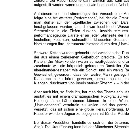
zerstört. Der Rauch tauchte dann wirklich auf, kam au
aufgestellt worden waren und zog wie bedrohlicher Nebel 
Auf diesen reiz- und stimmungsvollen Versuch einer An
folgte eine Art weiterer „Performance“, bei der die Gr
man durfte auf der Spielfläche zwischen den Darst
herabgelassen worden, auf die wie leuchtende Wassert
Sternenlicht in die Tiefen dunklen Urwalds streute
performancegeübte Darsteller an jeder Stirnseite der H
hechelten, keuchten, schnauften, klapperten Geräusc
Hornist zogen ihre Instrumente blasend durch den „Urwal
Schwere Kisten wurden gebracht und zwischen das Publi
der aus einem zerlesenen Gebetbuch predigte. Es fol
Kisten, Die Mitwirkenden waren schweißgebadet und ar
zuschaute wie die körperlich geforderten Darsteller „O
übereinandergestapelt wie ein Schlot, und ein wenig R
Gewissheit geworden, dass der weiße Mann gesiegt ha
Klangteppich zu hören gewesen, gemixt aus untersch
Klängen, durchsetzt von Inseln starker Rhythmik – in der L
Aber auch hier, so finde ich, hat man das Thema schlus
anstatt es mit einem dramaturgischen Rückgrat zu ve
Reibungsfläche hätte dienen können. In einer Wien
„Urwalderlebnis“ vermitteln zu wollen und das ganze
versetzt, das ist schon eine große Herausforderung. 
Raubtier wie dem Jaguar zu begegnen, ist für das Publik
Bei dieser Produktion handelte es sich um die österrei
April). Die Uraufführung fand bei der Münchener Biennale