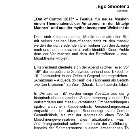
Ego-Shooter 
„
(Dominik
„Out of Control 2013“ – Festival für neues Musikt
einem Themenabend, der Amazonien in den Mittelpun
Mannes“ und aus der mythenbezogenen Weltsicht de
Dass sich zeitgenössisches Musiktheater aktuellen St
mit seinen riesigen Urwaldflächen zählt zu den massi
werden die dort siedelnden Ureinwohner von den „Errungen
nach und nach ihre soziokulturelle Identität. Diese Pro
dem der Verursacher und dem der Betroffenen – war d
Musiktheater-Projekt.
Entsprechend gliederte sich der Abend in zwei Teile: V
Tilt!“ die europäische Sichtweise anhand des Expeditio
16. Jahrhundert in der Orinoko-Gegend herumgetrieben 
„Amazonas – A queda do céu!“ die Yanomami als Betroffe
„weißen Eroberern“ zu Wort. (Musik: Tato Taborda, Librett
In „Amazonas Tilt“ wurden einige Absätze aus der g
historisch-chronologischen Zusammenhang von drei Dar
verfremdeten und massiv verstärkten Orchesterklängen e
spätromantischem Kauderwelsch, Geräuschingredienz
verpackt in das abrupte Sounddesign von Compute
Gemütlichkeit, als mit der Aggression eines Ego-S
Maschinengewehrsalven alles abzuknallen, was
Zerstörungspotential schwoll im Laufe der Aufführun
jenseits der Schmerzgrenze in einem orgiastischen T