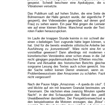
gespeist. Scheidl beschwor eine Apokalypse, die s
Vibrationen versetzte.
Das Publikum saß auf hohen Stufen, die eine Seite de
Bühnenraum der Halle genutzt wurde, der eigentliche P
gesperrt), drei Videowänden gegenüber, auf denen groß
Frau) zu sehen waren. Ein paar Mal gingen die Leinwänd
wie auf einer kleinen Bühne. Manchmal wurde der Text 
roten Faden herauszupicken.
Im Laufe der knappen Stunde keimte in mir schnell der
einen x-beliebigen Text zugrunde hätte legen können, s
hat. Und für die bereits erwähnte stilistische Anleihe
Ausführung zu „konventionell“. Wäre nicht eine Art vo
vorstellbar gewesen? Dann allerdings mit modernen
künstlerischen Verständnis einer schon etwas in die J
recht gängigen populärmusikalischen Effekten mischte. 
Ferne und Aktualität des historischen Berichts gleich
sorgsame Lesung des Textes auch schon gereicht. Ins
der Sache selbst keinen Dienst erwiesen, wenn es 
Problembewusstsein über Amazonien zu schärfen. Fazit: 
nicht vergessen!!
Nach der Pause folgte „Amazonas – A queda do céu!“. 
und blickte auf ein mit braunem Granulat bestreutes un
Yanomami. Die nächsten etwa zwanzig Minuten spielte
Nacht“; in der drei Schauspieler das Rätsel des „we
Urwaldbewohner darstellten. Der Perspektivenwechsel w
den beispielsweise die Motoren erzeugen, das „Böse“