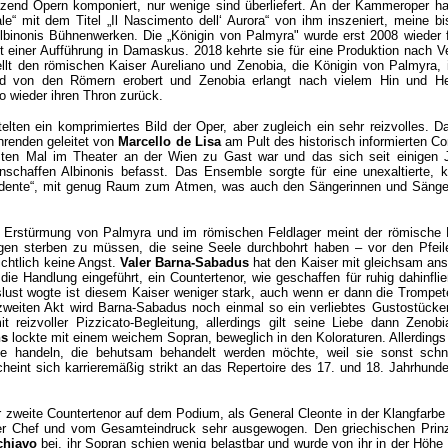
utzend Opern komponiert, nur wenige sind überliefert. An der Kammeroper h
le“ mit dem Titel „Il Nascimento dell‘ Aurora“ von ihm inszeniert, meine bi
lbinonis Bühnenwerken. Die „Königin von Palmyra" wurde erst 2008 wieder f
 einer Aufführung in Damaskus. 2018 kehrte sie für eine Produktion nach V
llt den römischen Kaiser Aureliano und Zenobia, die Königin von Palmyra, 
ird von den Römern erobert und Zenobia erlangt nach vielem Hin und H
o wieder ihren Thron zurück.
elten ein komprimiertes Bild der Oper, aber zugleich ein sehr reizvolles. D
hrenden geleitet von
Marcello de Lisa
am Pult des historisch informierten Co
rsten Mal im Theater an der Wien zu Gast war und das sich seit einigen 
nschaffen Albinonis befasst. Das Ensemble sorgte für eine unexaltierte, k
al dente“, mit genug Raum zum Atmen, was auch den Sängerinnen und Säng
r Erstürmung von Palmyra und im römischen Feldlager meint der römische 
en sterben zu müssen, die seine Seele durchbohrt haben – vor den Pfeil
ichtlich keine Angst.
Valer Barna-Sabadus
hat den Kaiser mit gleichsam ans
die Handlung eingeführt, ein Countertenor, wie geschaffen für ruhig dahinfli
slust wogte ist diesem Kaiser weniger stark, auch wenn er dann die Trompe
 zweiten Akt wird Barna-Sabadus noch einmal so ein verliebtes Gustostücke
t reizvoller Pizzicato-Begleitung, allerdings gilt seine Liebe dann Zenob
ns
lockte mit einem weichem Sopran, beweglich in den Koloraturen. Allerdings 
 handeln, die behutsam behandelt werden möchte, weil sie sonst schn
 scheint sich karrieremäßig strikt an das Repertoire des 17. und 18. Jahrhund
r zweite Countertenor auf dem Podium, als General Cleonte in der Klangfarbe
icher Chef und vom Gesamteindruck sehr ausgewogen. Den griechischen Prinz
chiavo
bei, ihr Sopran schien wenig belastbar und wurde von ihr in der Höhe