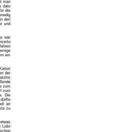
at man
s dato
ür die
enedig
in den
er und
as war
ncerto
Jahren
ernige
ern am
Kaiser
en der
atzlos
eßende
te zum
rl zum
ia.
Die
dürfte
ell an
erts zu
 etwas
 Lidio
 schon