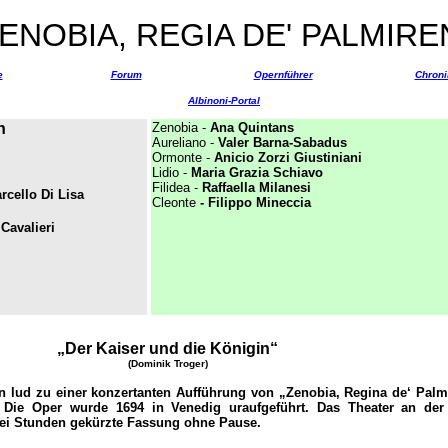
ENOBIA, REGIA DE' PALMIRE
e
Forum
Opernführer
Chroni
Albinoni-Portal
n
Zenobia -
Ana Quintans
Aureliano -
Valer Barna-Sabadus
Ormonte -
Anicio Zorzi Giustiniani
Lidio -
Maria Grazia Schiavo
Filidea -
Raffaella Milanesi
rcello Di Lisa
Cleonte
- Filippo Mineccia
Cavalieri
„Der Kaiser und die Königin
“
(Dominik Troger)
n lud zu einer konzertanten Aufführung von „Zenobia, Regina de‘ Palm
 Die Oper wurde 1694 in Venedig uraufgeführt. Das Theater an der
zwei Stunden gekürzte Fassung ohne Pause.