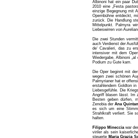
Albinoni hat ein paar D
2010 eine „Festa pastora
einzige Begegnung mit A
Opernbühne entdeckt, mit
zurück. Die Handlung ste
Mittelpunkt. Palmyra w
Liebeswirren von Aurelian
Die zwei Stunden vermitt
auch Verdienst der Ausfü
de‘ Cavalieri, das zu e
intensiver mit dem Oper
Wiedergabe, Albinoni „
Podium zu Gute kam.
Die Oper beginnt mit de
wegen zwei schönen Aug
Palmyrianer hat er offens
erstahlendem Goldton in 
Liebesgefühle. Die Krieg
Angriff blasen lässt. Im
Besten geben dürfen, mi
Zenobia der
Ana Quinta
es sich um eine Stimme
Strahlkraft verliert. Sie
halten.
Filippo Mineccia
war de
viriler als sein kaiserl
steuerte
Maria Grazia S