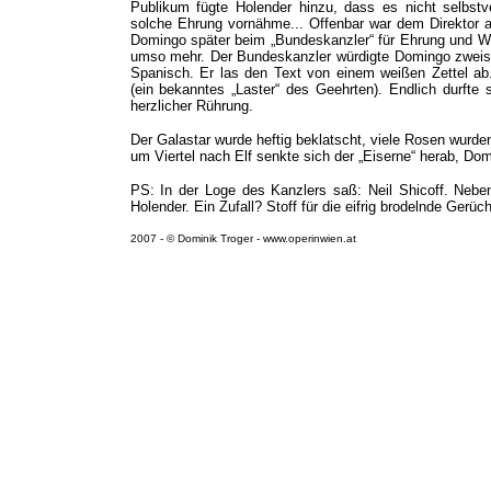
Publikum fügte Holender hinzu, dass es nicht selbstver
solche Ehrung vornähme... Offenbar war dem Direktor a
Domingo später beim „Bundeskanzler“ für Ehrung und Wü
umso mehr. Der Bundeskanzler würdigte Domingo zweispr
Spanisch. Er las den Text von einem weißen Zettel ab
(ein bekanntes „Laster“ des Geehrten). Endlich durfte
herzlicher Rührung.
Der Galastar wurde heftig beklatscht, viele Rosen wurd
um Viertel nach Elf senkte sich der „Eiserne“ herab, D
PS: In der Loge des Kanzlers saß: Neil Shicoff. Neben
Holender. Ein Zufall? Stoff für die eifrig brodelnde Gerüc
2007 -
© Dominik Troger - www.operinwien.at