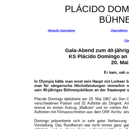
PLÁCIDO DOM
BÜHN
Aktuelle Spielpläne
Opernführer
Chr
Gala-Abend zum 40-jähri
KS Plácido Domingo an 
20. Mai
Er kam, sah un
In Olympia hätte man einst sein Haupt mit Lorbeer b
man für sängerische Höchstleistungen immerhin n
sein 40-jähriges Bühnenjubiläum an der Staatsoper u
Plácido Domingo debütierte am 19. Mai 1967 als Don Car
verschiedenen Partien und 32 Auftritte als Dirigent.
einmal im ersten Aufzug „Walküre“ und im vierten Akt 
Auftreten mit Filmausschnitten aus dem ORF Archiv, eine 
Domingo präsentierte sich in sehr guter Verfassun
Vorstellung. Das Rundherum war nicht immer ganz gala-