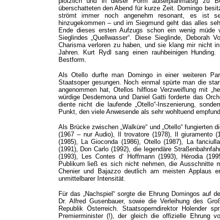
plötzlich und in dieser Form außerplanmäßig zu 
überschatteten den Abend für kurze Zeit. Domingo besitz
strömt immer noch angenehm resonant, es ist sei
hinzugekommen – und im Siegmund geht das alles se
Ende dieses ersten Aufzugs schon ein wenig müde w
Sieglindes „Quellwasser“. Diese Sieglinde, Deborah Vo
Charisma verloren zu haben, und sie klang mir nicht in
Jahren. Kurt Rydl sang einen rauhbeinigen Hunding.
Bestform.
Als Otello durfte man Domingo in einer weiteren Par
Staatsoper gesungen. Noch einmal spürte man die starke
angenommen hat, Otellos hilflose Verzweiflung mit „
würdige Desdemona und Daniel Gatti forderte das Orche
diente nicht die laufende „Otello“-Inszenierung, sond
Punkt, den viele Anwesende als sehr wohltuend empfunde
Als Brücke zwischen „Walküre“ und „Otello“ fungierten d
(1967 – nur Audio), Il trovatore (1978), Il giuramento 
(1985), La Gioconda (1986), Otello (1987), La fanciull
(1991), Don Carlo (1992), die legendäre Straßenbahnfahr
(1993), Les Contes d‘ Hoffmann (1993), Hérodia (199
Publikum ließ es sich nicht nehmen, die Ausschnitte 
Chenier und Bajazzo deutlich am meisten Applaus er
unmittelbarer Intensität.
Für das „Nachspiel“ sorgte die Ehrung Domingos auf d
Dr. Alfred Gusenbauer, sowie die Verleihung des Gro
Republik Österreich. Staatsoperndirektor Holender s
Premierminister (!), der gleich die offizielle Ehru