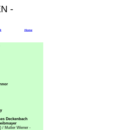
N -
k
Home
nnor
ky
es Deckenbach
reibmayer
 / Mutter Wiener -