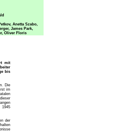
ld
 Petkov, Anetta Szabo,
erger, James Park,
, Oliver Floris
t mit
beiter
ge bis
n. Die
rst im
atalen
dieser
langen
h 1945
en der
halten
bnisse