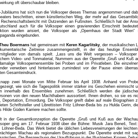
enwirkung oft überschaubar bleiben.
hr-Jubiläums hat sich nun die Volksoper dieses Themas angenommen und dab
aters beschritten, einen künstlerischen Weg, der mehr auf das Gesamtbild 
n Rechenschaftsbericht mit Dutzenden an Fußnoten. Schließlich hat der Ans
eutschland auch für die Volksoper einen gravierenden Einschnitt bedeute
tion wurden arisiert, die Volksoper als „Opernhaus der Stadt Wien“ 
ropaganda eingebunden.
Theu Boermans
hat gemeinsam mit
Keren Kagarlitsky
, der musikalischen L
okumentarische Zeitreise zusammengestellt, in der das heutige Ensemb
mitglieder von damals spielt. „Lass uns die Welt vergessen – Volksoper
schem Video- und Tonmaterial, Nummern aus der Operette „Gruß und Kuß a
amalige Volksopernensemble bei Proben und im Privatleben. Die einzelnen
inander verwoben und hinterlassen zumindest vor der Pause einen überra
enten Gesamteindruck.
napp zwei Monate von Mitte Februar bis April 1938. Anhand von Prob
gezeigt, wie sich die Tagespolitik immer stärker ins Geschehen einmischt u
n innerhalb des Ensembles zunehmen. Schließlich werden die jüdisch
rsonen von den neuen Machthabern aussortiert. Ihnen drohen, so sie es nic
, Deportation, Ermordung. Die Volksoper greift dabei auf reale Biographien z
ten Schriftsteller und Librettisten Fritz Löhner-Beda bis zu Hulda Gerin, di
s Hilde Güden Karriere machen sollte.
ielt in der Gesamtkonzeption die Operette „Gruß und Kuß aus der Wachau
ksoper ging am 17. Februar 1938 über die Bühne: Musik Jara Beneš, Text
tz Löhner-Beda. Das Werk bietet die üblichen Liebesverwirrungen der leichte
trächtigen Wachau als regionalem Bezugspunkt. Die Operette endet mit sa
tspärchen. Die Besprechung der Uraufführung in der Illustrierten Kronen Zeitu