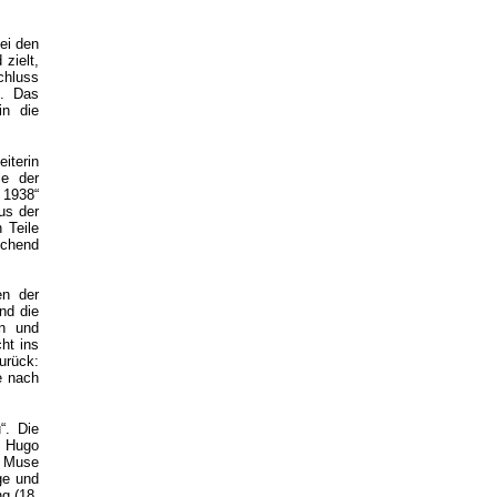
ei den
zielt,
chluss
t. Das
in die
eiterin
le der
 1938“
us der
 Teile
schend
en der
nd die
en und
ht ins
urück:
e nach
“. Die
: Hugo
n Muse
ge und
ng (18.