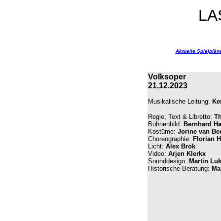
LA
Aktuelle Spielplän
Volksoper
21.12.2023
Musikalische Leitung:
Ke
Regie, Text & Libretto:
T
Bühnenbild:
Bernhard H
Kostüme:
Jorine van Be
Choreographie:
Florian H
Licht:
Alex Brok
Video:
Arjen Klerkx
Sounddesign:
Martin Lu
Historische Beratung:
Ma