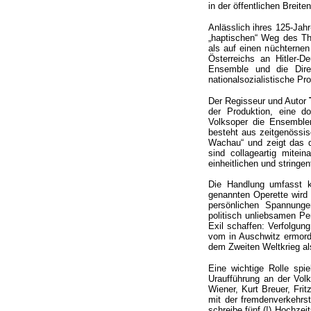
in der öffentlichen Breit
Anlässlich ihres 125-Ja
„haptischen“ Weg des The
als auf einen nüchterne
Österreichs an Hitler-D
Ensemble und die Direk
nationalsozialistische P
Der Regisseur und Autor
der Produktion, eine d
Volksoper die Ensemble
besteht aus zeitgenössi
Wachau“ und zeigt das d
sind collageartig mite
einheitlichen und string
Die Handlung umfasst k
genannten Operette wird 
persönlichen Spannunge
politisch unliebsamen Pe
Exil schaffen: Verfolgung
vom in Auschwitz ermorde
dem Zweiten Weltkrieg al
Eine wichtige Rolle sp
Uraufführung an der Vol
Wiener, Kurt Breuer, Fri
mit der fremdenverkehrs
schreibe fünf (!) Hochzei