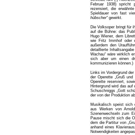
Februar 1938) spricht
rezensiert, die erwähnt
Spieldauer von fast vi
hübscher“
gewirkt.
Die Volksoper bringt für
auf die Bühne: das Pub
Hugo Wiener, dem Libret
wie Fritz Immhof oder
außerdem den Uraufführ
detaillierte Inhaltsangab
Wachau“ wäre wirklich er
sich aber um einen dr
kommunizieren können.)
Links im Vordergrund der
der Operette „Gruß und 
Operette reserviert, so
Hintergrund wird das auf
Schuschniggs „Gott schüt
der von der Produktion ab
Musikalisch speist sich
aus Werken von Arnold
Szenenwechseln zum Ein
Pause mischt sich die O
dem die Partitur von „G
anhand eines Klavieraus
Notwendigkeiten angepas