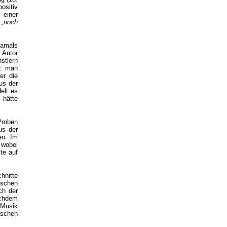
ositiv
 einer
k
„noch
damals
 Autor
stlern
at man
er die
us der
elt es
 hätte
Proben
us der
en. Im
 wobei
te auf
hnitte
ischen
ch der
achdem
 Musik
ischen