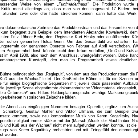
 passender Weise von einem
„Fünfmäderlhaus“
. Die Produktion wurde p
e Kritik merkt allerdings an, dass man von den insgesamt 17 Bildern bei
er Stunden zwei oder drei hätte streichen können: dann hätte das Wer
 ihre dokumentarische Zeitreise das Produktionsteam und das Ensemble von 
likum begegnet zum Beispiel dem Intendanten Alexander Kowalewski, dem
tisten Fritz Löhner-Beda, dem Regisseur Kurt Hesky oder ausführenden Kün
 der schon genannten Hulda Gerin. Um das Gesamtbild zu schärfen, h
ungstermin der genannten Operette von Februar auf April verschoben. (W
e im Programmheft liest, könnte leicht dem Irrtum verfallen, „Gruß und Kuß a
st im April 1938, also nach dem Anschluss, uraufgeführt worden. Dabei hand
amaturgischen Kunstgriff, den man im Programmheft etwas deutlicher
 Bühne befindet sich das „Regiepult“, von dem aus das Produktionsteam die 
Kuß aus der Wachau“ leitet. Der Großteil der Bühne ist für die Szenen a
wie für einige biographische Sequenzen mit jeweils dazu passenden Aufbaut
 die jeweilige Szene abgestimmte dokumentarische Videomaterial eingespielt,
ze Österreich!“ und Hitlers Heldenplatzansprache wichtige Markierungspunk
gearbeiteten historischen Zeitachse bilden.
 der Abend aus eingängigen Nummern besagter Operette, ergänzt um Aussc
 Schönberg, Gustav Mahler und Viktor Ullmann, die zum Beispiel zw
satz kommen, sowie neu komponierter Musik von Keren Kagarlitsky. Na
perettenseligkeit immer stärker mit der (Marsch-)Musik der Machthaber. N
ruß und Kuß aus der Wachau“ nicht mehr aufgefunden werden konnte, ist die
zugs von Keren Kagarlitsky orchestriert und mit Feingefühl den dramaturg
st worden.