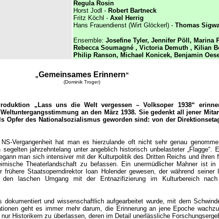
Regula Rosin
Horst Jodl -
Robert Bartneck
Fritz Köchl -
Axel Herrig
Hans Frauendienst (Wirt Glöckerl) -
Thomas Sigwa
Ensemble:
Josefine Tyler, Jennifer Pöll, Marina
Rebecca Soumagné , Victoria Demuth , Kilian B
Philip Ranson, Michael Konicek, Benjamin Oeser
Gemeinsames Erinnern
„
“
(Dominik Troger)
roduktion „Lass uns die Welt vergessen – Volksoper 1938“ erinner
eltuntergangsstimmung an den März 1938. Sie gedenkt all jener Mitar
ls Opfer des Nationalsozialismus geworden sind: von der Direktionseta
r NS-Vergangenheit hat man es hierzulande oft nicht sehr genau genomme
n segelten jahrzehntelang unter angeblich historisch unbelasteter „Flagge“. E
gann man sich intensiver mit der Kulturpolitik des Dritten Reichs und ihren f
imische Theaterlandschaft zu befassen. Ein unermüdlicher Mahner ist in 
r frühere Staatsoperndirektor Ioan Holender gewesen, der während seiner 
f den laschen Umgang mit der Entnazifizierung im Kulturbereich nac
s dokumentiert und wissenschaftlich aufgearbeitet wurde, mit dem Schwind
rationen geht es immer mehr darum, die Erinnerung an jene Epoche wachzu
 nur Historikern zu überlassen, deren im Detail unerläss
liche Forschungserge