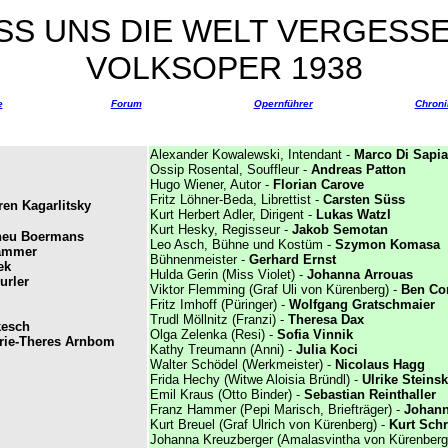
SS UNS DIE WELT VERGESSE
VOLKSOPER 1938
e
Forum
Opernführer
Chroni
Alexander Kowalewski, Intendant -
Marco Di Sapia
Ossip Rosental, Souffleur -
Andreas Patton
Hugo Wiener, Autor -
Florian Carove
Fritz Löhner-Beda, Librettist -
Carsten Süss
ren Kagarlitsky
Kurt Herbert Adler, Dirigent -
Lukas Watzl
Kurt Hesky, Regisseur -
Jakob Semotan
heu Boermans
Leo Asch, Bühne und Kostüm -
Szymon Komasa
ammer
Bühnenmeister -
Gerhard Ernst
ek
Hulda Gerin (Miss Violet) -
Johanna Arrouas
urler
Viktor Flemming (Graf Uli von Kürenberg) -
Ben Co
Fritz Imhoff (Püringer) -
Wolfgang Gratschmaier
Trudl Möllnitz (Franzi) -
Theresa Dax
kesch
Olga Zelenka (Resi) -
Sofia Vinnik
rie-Theres Arnbom
Kathy Treumann (Anni) -
Julia Koci
Walter Schödel (Werkmeister) -
Nicolaus Hagg
Frida Hechy (Witwe Aloisia Bründl) -
Ulrike Steins
Emil Kraus (Otto Binder) -
Sebastian Reinthaller
Franz Hammer (Pepi Marisch, Briefträger) -
Johann
Kurt Breuel (Graf Ulrich von Kürenberg) -
Kurt Sch
Johanna Kreuzberger (Amalasvintha von Kürenberg)